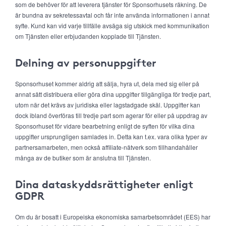
som de behöver för att leverera tjänster för Sponsorhusets räkning. De
är bundna av sekretessavtal och får inte använda informationen i annat
syfte. Kund kan vid varje tillfälle avsäga sig utskick med kommunikation
om Tjänsten eller erbjudanden kopplade till Tjänsten.
Delning av personuppgifter
Sponsorhuset kommer aldrig att sälja, hyra ut, dela med sig eller på
annat sätt distribuera eller göra dina uppgifter tillgängliga för tredje part,
utom när det krävs av juridiska eller lagstadgade skäl. Uppgifter kan
dock ibland överföras till tredje part som agerar för eller på uppdrag av
Sponsorhuset för vidare bearbetning enligt de syften för vilka dina
uppgifter ursprungligen samlades in. Detta kan t.ex. vara olika typer av
partnersamarbeten, men också affiliate-nätverk som tillhandahåller
många av de butiker som är anslutna till Tjänsten.
Dina dataskyddsrättigheter enligt
GDPR
Om du är bosatt i Europeiska ekonomiska samarbetsområdet (EES) har