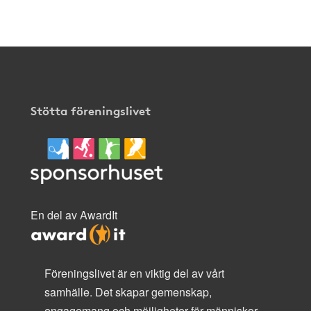
här
.
Stötta föreningslivet
En del av AwardIt
Föreningslivet är en viktig del av vårt
samhälle. Det skapar gemenskap,
engagemang och möjligheter för människor