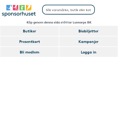
Köp genom denna sida stöttar Lunnarps BK
Butiker
Biobiljetter
Handla
Presentkort
Kampanjer
Smart
Bli medlem
Logga in
Glömmer
Lägg
du
till
av
Handla
att
Smart