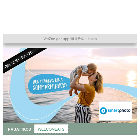
VetZoo ger upp till 3,5% tillbaka
Går ut 31 dec -26
RABATTKOD
WELCOMEAFS