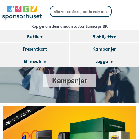
Köp genom denna sida stöttar Lunnarps BK
Butiker
Biobiljetter
Presentkort
Kampanjer
Bli medlem
Logga in
Kampanjer
Går ut 9 aug -26