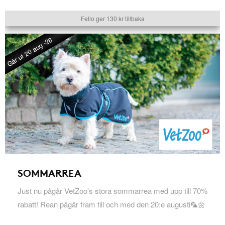
Fello ger 130 kr tillbaka
Går ut 20 aug -26
SOMMARREA
Just nu pågår VetZoo's stora sommarrea med upp till 70%
rabatt! Rean pågår fram till och med den 20:e augusti🦜🌼