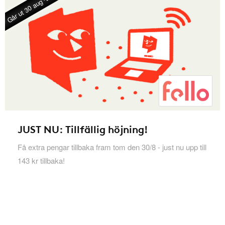
Går ut 30 aug -26
JUST NU: Tillfällig höjning!
Få extra pengar tillbaka fram tom den 30/8 - just nu upp till
143 kr tillbaka!