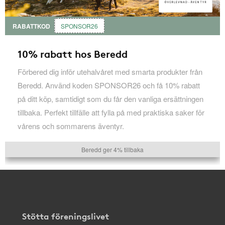
RABATTKOD
SPONSOR26
10% rabatt hos Beredd
Förbered dig inför utehalvåret med smarta produkter från
Beredd. Använd koden SPONSOR26 och få 10% rabatt
på ditt köp, samtidigt som du får den vanliga ersättningen
tillbaka. Perfekt tillfälle att fylla på med praktiska saker för
vårens och sommarens äventyr.
Beredd ger 4% tillbaka
Stötta föreningslivet