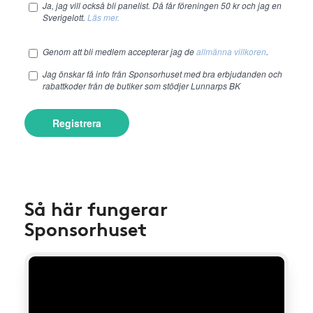
Ja, jag vill också bli panelist. Då får föreningen 50 kr och jag en
Sverigelott.
Läs mer.
Genom att bli medlem accepterar jag de
allmänna villkoren
.
Jag önskar få info från Sponsorhuset med bra erbjudanden och
rabattkoder från de butiker som stödjer Lunnarps BK
Registrera
Så här fungerar
Sponsorhuset