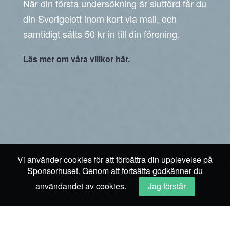
När din första undersökning är slutförd får du
din Sverigelott inom kort via mail, och
samtidigt sätts 50 kr in till din förening.
Läs mer om våra villkor här.
Vi använder cookies för att förbättra din upplevelse på
Sponsorhuset. Genom att fortsätta godkänner du
användandet av cookies.
Jag förstår