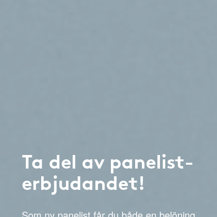
Ta del av panelist-
erbjudandet!
Som ny panelist får du både en belöning