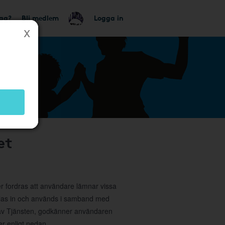
tag?
Bli medlem
Logga in
et
ler fordras att användare lämnar vissa
amlas in och används i samband med
g av Tjänsten, godkänner användaren
r enligt nedan.