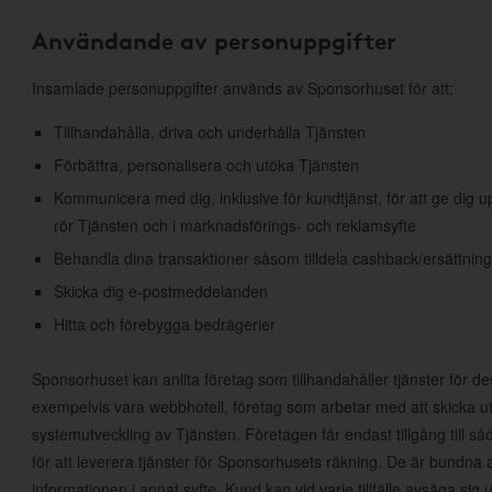
Användande av personuppgifter
Insamlade personuppgifter används av Sponsorhuset för att:
Tillhandahålla, driva och underhålla Tjänsten
Förbättra, personalisera och utöka Tjänsten
Kommunicera med dig, inklusive för kundtjänst, för att ge dig
rör Tjänsten och i marknadsförings- och reklamsyfte
Behandla dina transaktioner såsom tilldela cashback/ersättning
Skicka dig e-postmeddelanden
Hitta och förebygga bedrägerier
Sponsorhuset kan anlita företag som tillhandahåller tjänster för d
exempelvis vara webbhotell, företag som arbetar med att skicka ut
systemutveckling av Tjänsten. Företagen får endast tillgång till 
för att leverera tjänster för Sponsorhusets räkning. De är bundna 
informationen i annat syfte. Kund kan vid varje tillfälle avsäga s