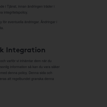
nde i Tjänst, innan ändringen träder i
 integritetspolicy.
 för eventuella ändringar. Ändringar i
da.
ok Integration
r och varför vi inhämtar dem när du
sonlig information så kan du vara säker
 med denna policy. Denna sida och
deras att regelbundet granska denna