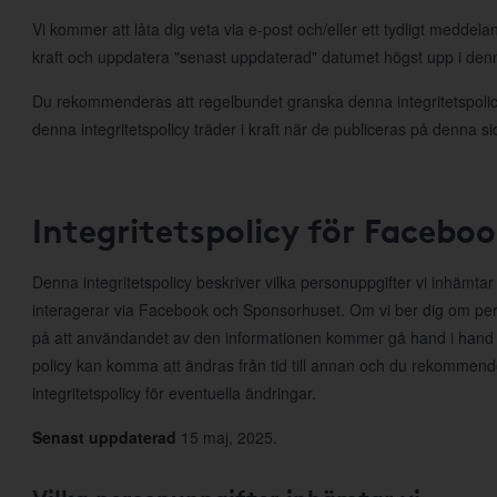
Vi kommer att låta dig veta via e-post och/eller ett tydligt meddela
kraft och uppdatera "senast uppdaterad" datumet högst upp i denna
Du rekommenderas att regelbundet granska denna integritetspolicy
denna integritetspolicy träder i kraft när de publiceras på denna si
Integritetspolicy för Facebo
Denna integritetspolicy beskriver vilka personuppgifter vi inhämta
interagerar via Facebook och Sponsorhuset. Om vi ber dig om per
på att användandet av den informationen kommer gå hand i hand
policy kan komma att ändras från tid till annan och du rekommen
integritetspolicy för eventuella ändringar.
Senast uppdaterad
15 maj, 2025.