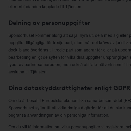
eller erbjudanden kopplade till Tjänsten.
Delning av personuppgifter
Sponsorhuset kommer aldrig att sälja, hyra ut, dela med sig eller p
uppgifter tillgängliga för tredje part, utom när det krävs av juridis
dock ibland överföras till tredje part som agerar för eller på uppd
bearbetning enligt de syften för vilka dina uppgifter ursprungligen 
typer av partnersamarbeten, men också affiliate-nätverk som till
anslutna till Tjänsten.
Dina dataskyddsrättigheter enligt GDPR
Om du är bosatt i Europeiska ekonomiska samarbetsområdet (EES)
Sponsorhuset syftar till att vidta rimliga åtgärder för att du ska ku
begränsa användningen av din personliga information.
Om du vill få information om vilka personuppgifter vi registrerat och