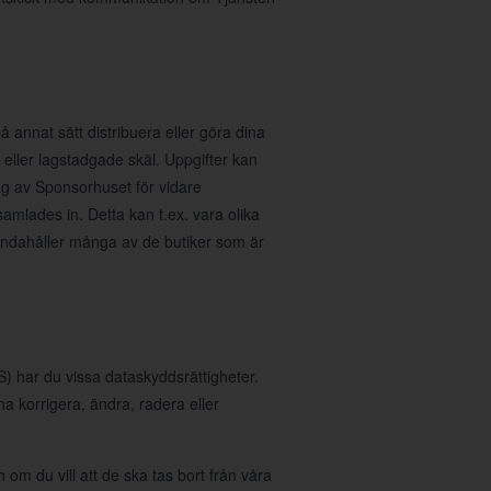
å annat sätt distribuera eller göra dina
ka eller lagstadgade skäl. Uppgifter kan
rag av Sponsorhuset för vidare
samlades in. Detta kan t.ex. vara olika
handahåller många av de butiker som är
 har du vissa dataskyddsrättigheter.
nna korrigera, ändra, radera eller
 om du vill att de ska tas bort från våra