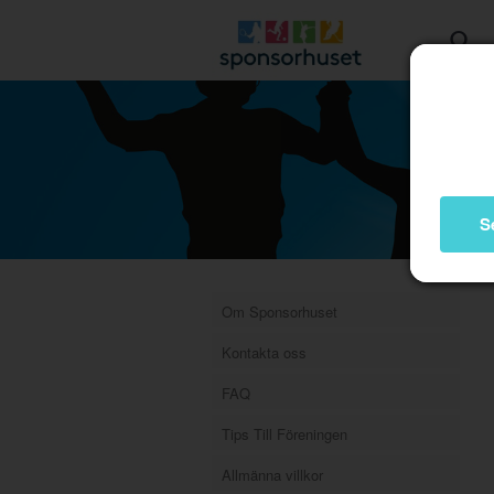
S
Om Sponsorhuset
Kontakta oss
FAQ
Tips Till Föreningen
Allmänna villkor