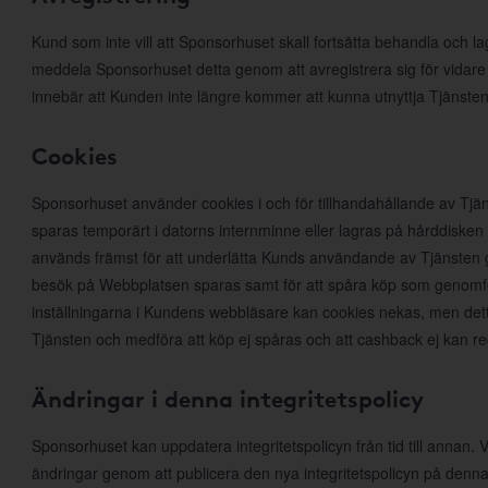
Kund som inte vill att Sponsorhuset skall fortsätta behandla och l
meddela Sponsorhuset detta genom att avregistrera sig för vidare
innebär att Kunden inte längre kommer att kunna utnyttja Tjänsten
Cookies
Sponsorhuset använder cookies i och för tillhandahållande av Tjän
sparas temporärt i datorns internminne eller lagras på hårddiske
används främst för att underlätta Kunds användande av Tjänsten ge
besök på Webbplatsen sparas samt för att spåra köp som genomfö
inställningarna i Kundens webbläsare kan cookies nekas, men det
Tjänsten och medföra att köp ej spåras och att cashback ej kan r
Ändringar i denna integritetspolicy
Sponsorhuset kan uppdatera integritetspolicyn från tid till annan
ändringar genom att publicera den nya integritetspolicyn på denna