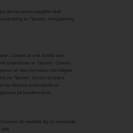
agra dennes personuppgifter skall
 användning av Tjänsten. Avregistrering
.
sten. Cookies är små textfiler som
n vid användande av Tjänsten. Cookies
nom att viss information från tidigare
rs via Tjänsten. Genom att ändra
ta kan försvåra användandet av
egistreras på Kundens konto.
. Vi kommer att meddela dig om eventuella
 sida.