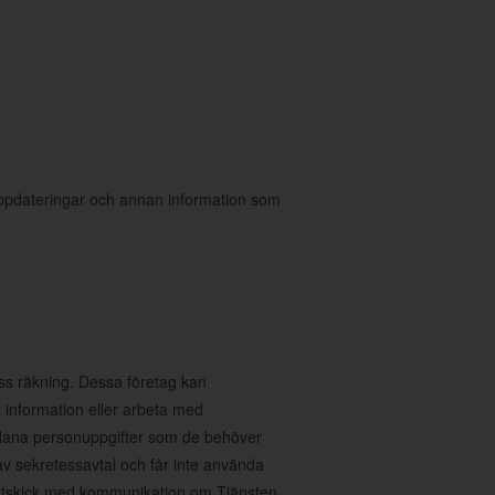
 uppdateringar och annan information som
ess räkning. Dessa företag kan
 information eller arbeta med
sådana personuppgifter som de behöver
av sekretessavtal och får inte använda
ig utskick med kommunikation om Tjänsten