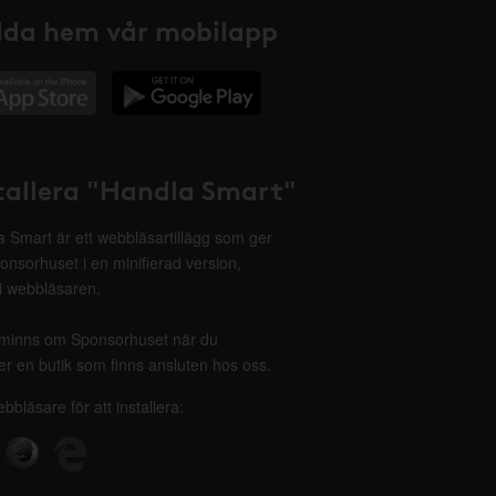
da hem vår mobilapp
tallera "Handla Smart"
 Smart är ett webbläsartillägg som ger
onsorhuset i en minifierad version,
 i webbläsaren.
minns om Sponsorhuset när du
r en butik som finns ansluten hos oss.
ebbläsare för att installera: