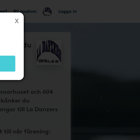
tag?
Bli medlem
Logga in
så får du
zers
pengar
 dina
onsorhuset och 604
skänker du
ngar till La Danzers
t till vår förening: