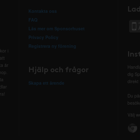
Lad
Kontakta oss
FAQ
Läs mer om Sponsorhuset
Privacy Policy
Registrera ny förening
kor i
Ins
att
ta är
Hjälp och frågor
Handla
hop.
dig Sp
ta
direkt
Skapa ett ärende
dlar
ra!
Du på
besöke
Välj w