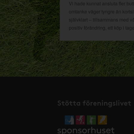
Vi hade kunnat ansluta fler bu
omtanke väger tyngre än kortsikt
självklart – tillsammans med v
positiv förändring, ett köp i tage
Stötta föreningslivet