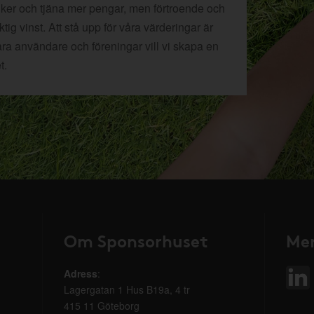
tiker och tjäna mer pengar, men förtroende och
ig vinst. Att stå upp för våra värderingar är
åra användare och föreningar vill vi skapa en
t.
Om Sponsorhuset
Mer
Adress
:
Lagergatan 1 Hus B19a, 4 tr
415 11 Göteborg