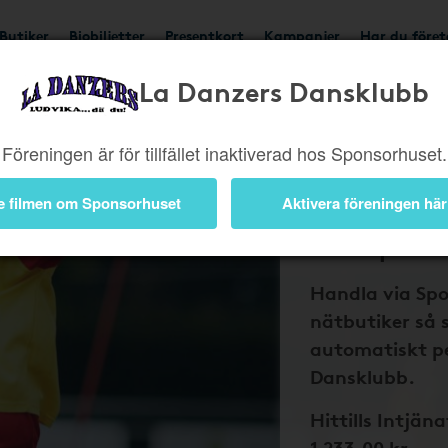
Butiker
Biobiljetter
Presentkort
Kampanjer
Har du före
La Danzers Dansklubb
Bli medlem 
Föreningen är för tillfället inaktiverad hos Sponsorhuset.
och La Dan
Dansklubb 
e filmen om Sponsorhuset
Aktivera föreningen här
tillbaka på
nätköp
Handla via Sp
nätbutiker så 
automatiskt pe
Dansklubb.
Hittills Intjäna
1 233,00 kr