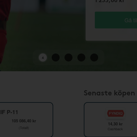
Gå ti
2
Senaste köpen
IF P-11
105 086,40 kr
14,30 kr
(Totalt)
Cashback