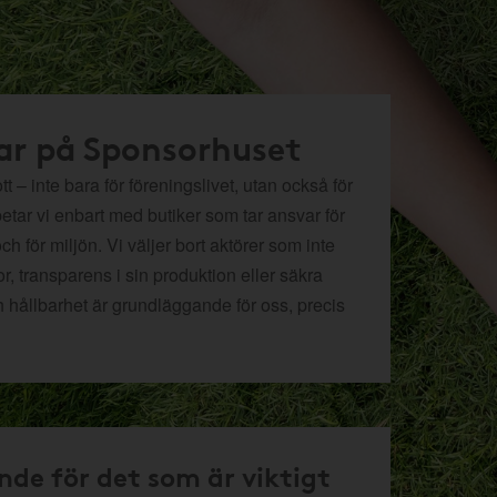
ar på Sponsorhuset
t – inte bara för föreningslivet, utan också för
betar vi enbart med butiker som tar ansvar för
och för miljön.
Vi väljer bort aktörer som inte
r, transparens i sin produktion eller säkra
h hållbarhet är grundläggande för oss, precis
nde för det som är viktigt