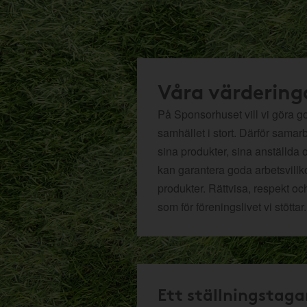
Våra värdering
På Sponsorhuset vill vi göra got
samhället i stort. Därför samar
sina produkter, sina anställda 
kan garantera goda arbetsvillko
produkter. Rättvisa, respekt oc
som för föreningslivet vi stöttar.
Ett ställningstaga