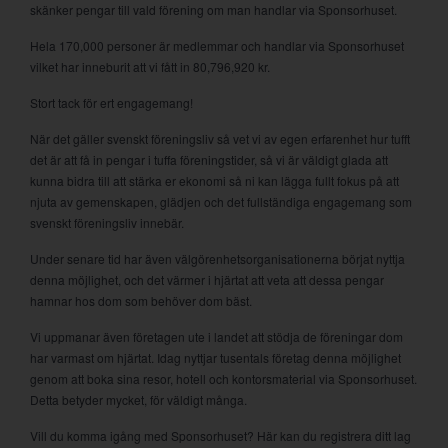
skänker pengar till vald förening om man handlar via Sponsorhuset.
Hela 170,000 personer är medlemmar och handlar via Sponsorhuset
vilket har inneburit att vi fått in 80,796,920 kr.
Stort tack för ert engagemang!
När det gäller svenskt föreningsliv så vet vi av egen erfarenhet hur tufft
det är att få in pengar i tuffa föreningstider, så vi är väldigt glada att
kunna bidra till att stärka er ekonomi så ni kan lägga fullt fokus på att
njuta av gemenskapen, glädjen och det fullständiga engagemang som
svenskt föreningsliv innebär.
Under senare tid har även välgörenhetsorganisationerna börjat nyttja
denna möjlighet, och det värmer i hjärtat att veta att dessa pengar
hamnar hos dom som behöver dom bäst.
Vi uppmanar även företagen ute i landet att stödja de föreningar dom
har varmast om hjärtat. Idag nyttjar tusentals företag denna möjlighet
genom att boka sina resor, hotell och kontorsmaterial via Sponsorhuset.
Detta betyder mycket, för väldigt många.
Vill du komma igång med Sponsorhuset? Här kan du registrera ditt lag