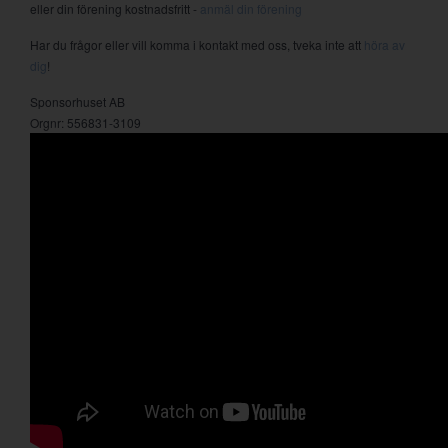
eller din förening kostnadsfritt -
anmäl din förening
Har du frågor eller vill komma i kontakt med oss, tveka inte att
höra av
dig
!
Sponsorhuset AB
Orgnr: 556831-3109