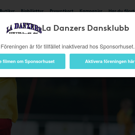
Butiker
Biobiljetter
Presentkort
Kampanjer
Har du före
La Danzers Dansklubb
Bli medlem
Föreningen är för tillfället inaktiverad hos Sponsorhuset.
pengar til
nätköp frå
e filmen om Sponsorhuset
Aktivera föreningen här
nätbutiker