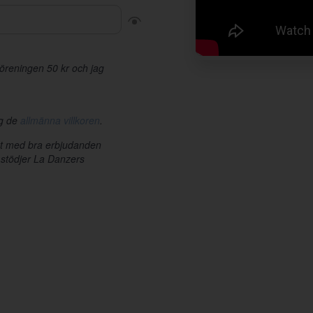
r föreningen 50 kr och jag
ag de
allmänna villkoren
.
et med bra erbjudanden
 stödjer La Danzers