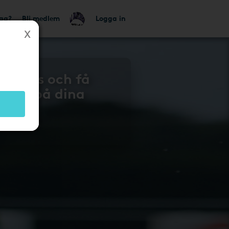
tag?
Bli medlem
Logga in
 gratis och få
lbaka på dina
n 604
!