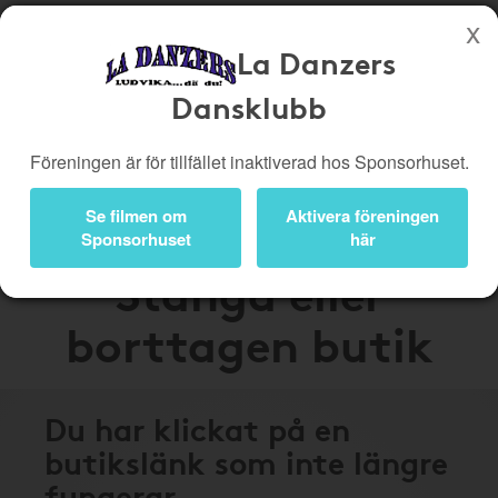
La Danzers
Köp genom denna sida stöttar La Danzers Dansklubb
Dansklubb
Butiker
Biobiljetter
Föreningen är för tillfället inaktiverad hos Sponsorhuset.
Presentkort
Kampanjer
Se filmen om
Aktivera föreningen
Bli medlem
Logga in
Sponsorhuset
här
Stängd eller
borttagen butik
Du har klickat på en
butikslänk som inte längre
fungerar.