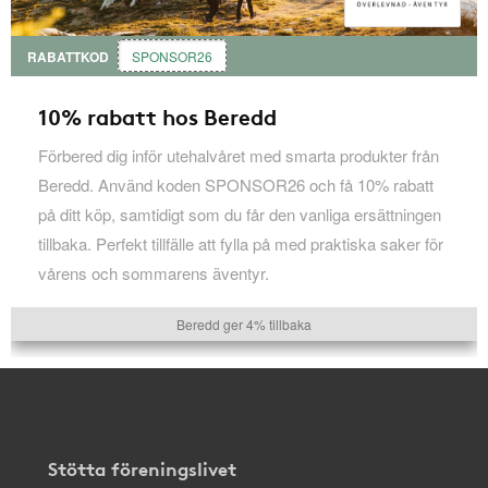
RABATTKOD
SPONSOR26
10% rabatt hos Beredd
Förbered dig inför utehalvåret med smarta produkter från
Beredd. Använd koden SPONSOR26 och få 10% rabatt
på ditt köp, samtidigt som du får den vanliga ersättningen
tillbaka. Perfekt tillfälle att fylla på med praktiska saker för
vårens och sommarens äventyr.
Beredd ger 4% tillbaka
Stötta föreningslivet