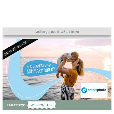
VetZoo ger upp till 3,5% tillbaka
Går ut 31 dec -26
RABATTKOD
WELCOMEAFS