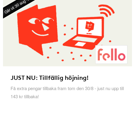
Går ut 30 aug -26
JUST NU: Tillfällig höjning!
Få extra pengar tillbaka fram tom den 30/8 - just nu upp till
143 kr tillbaka!