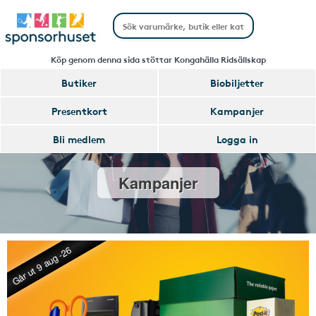
Köp genom denna sida stöttar Kongahälla Ridsällskap
Butiker
Biobiljetter
Presentkort
Kampanjer
Bli medlem
Logga in
Kampanjer
Går ut 9 aug -26