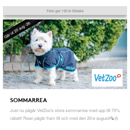
Fello ger 130 kr tillbaka
Går ut 20 aug -26
SOMMARREA
Just nu pågår VetZoo's stora sommarrea med upp till 70%
rabatt! Rean pågår fram till och med den 20:e augusti🦜🌼