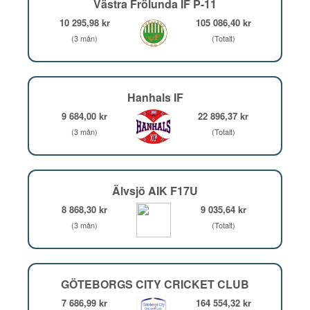
Västra Frölunda IF P-11
10 295,98 kr
105 086,40 kr
(3 mån)
(Totalt)
Hanhals IF
9 684,00 kr
22 896,37 kr
(3 mån)
(Totalt)
Älvsjö AIK F17U
8 868,30 kr
9 035,64 kr
(3 mån)
(Totalt)
GÖTEBORGS CITY CRICKET CLUB
7 686,99 kr
164 554,32 kr