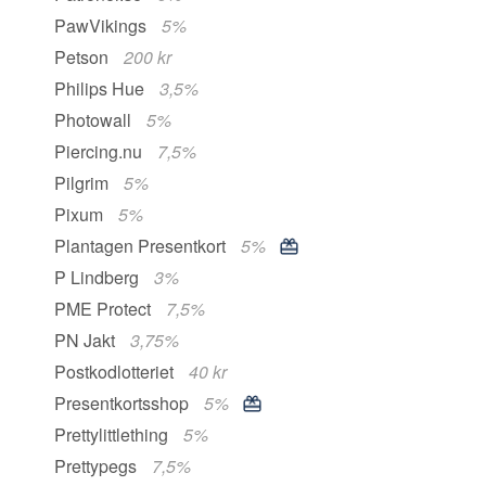
PawVikings
5%
Petson
200 kr
Philips Hue
3,5%
Photowall
5%
Piercing.nu
7,5%
Pilgrim
5%
Pixum
5%
Plantagen Presentkort
5%
P Lindberg
3%
PME Protect
7,5%
PN Jakt
3,75%
Postkodlotteriet
40 kr
Presentkortsshop
5%
Prettylittlething
5%
Prettypegs
7,5%