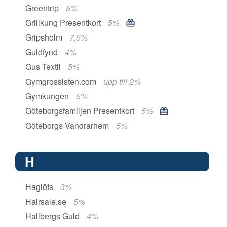
Greentrip
5%
Grillkung Presentkort
5%
Gripsholm
7,5%
Guldfynd
4%
Gus Textil
5%
Gymgrossisten.com
upp till 2%
Gymkungen
5%
Göteborgsfamiljen Presentkort
5%
Göteborgs Vandrarhem
5%
H
Haglöfs
3%
Hairsale.se
5%
Hallbergs Guld
4%