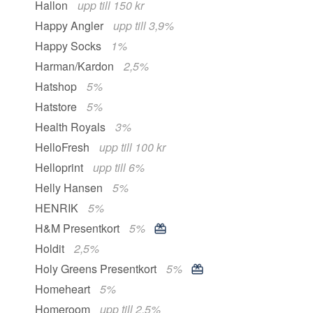
Hallon
upp till 150 kr
Happy Angler
upp till 3,9%
Happy Socks
1%
Harman/Kardon
2,5%
Hatshop
5%
Hatstore
5%
Health Royals
3%
HelloFresh
upp till 100 kr
Helloprint
upp till 6%
Helly Hansen
5%
HENRIK
5%
H&M Presentkort
5%
Holdit
2,5%
Holy Greens Presentkort
5%
Homeheart
5%
Homeroom
upp till 2,5%