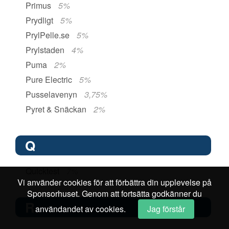
Primus
5%
Prydligt
5%
PrylPelle.se
5%
Prylstaden
4%
Puma
2%
Pure Electric
5%
Pusselavenyn
3,75%
Pyret & Snäckan
2%
Q
Quicktest
7%
Vi använder cookies för att förbättra din upplevelse på
Sponsorhuset. Genom att fortsätta godkänner du
R
användandet av cookies.
Jag förstår