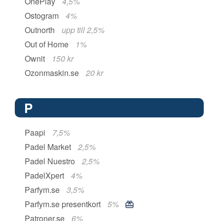
OnePlay
4,5%
Ostogram
4%
Outnorth
upp till 2,5%
Out of Home
1%
Ownit
150 kr
Ozonmaskin.se
20 kr
P
Paapi
7,5%
Padel Market
2,5%
Padel Nuestro
2,5%
PadelXpert
4%
Parfym.se
3,5%
Parfym.se presentkort
5%
Patroner.se
6%