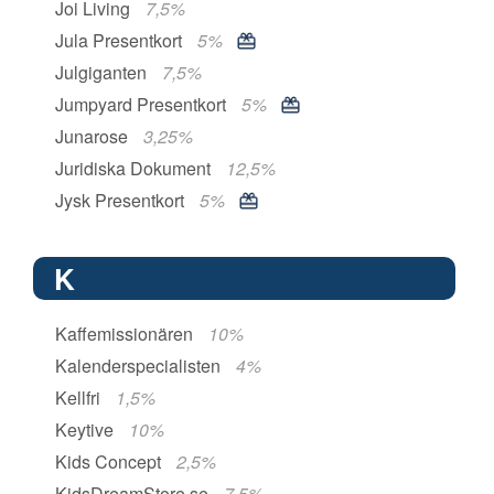
Joi Living
7,5%
Jula Presentkort
5%
Julgiganten
7,5%
Jumpyard Presentkort
5%
Junarose
3,25%
Juridiska Dokument
12,5%
Jysk Presentkort
5%
K
Kaffemissionären
10%
Kalenderspecialisten
4%
Kellfri
1,5%
Keytive
10%
Kids Concept
2,5%
KidsDreamStore.se
7,5%