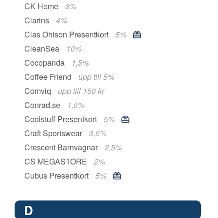
CK Home
3%
Clarins
4%
Clas Ohlson Presentkort
5%
CleanSea
10%
Cocopanda
1,5%
Coffee Friend
upp till 5%
Comviq
upp till 150 kr
Conrad.se
1,5%
Coolstuff Presentkort
5%
Craft Sportswear
3,5%
Crescent Barnvagnar
2,5%
CS MEGASTORE
2%
Cubus Presentkort
5%
D