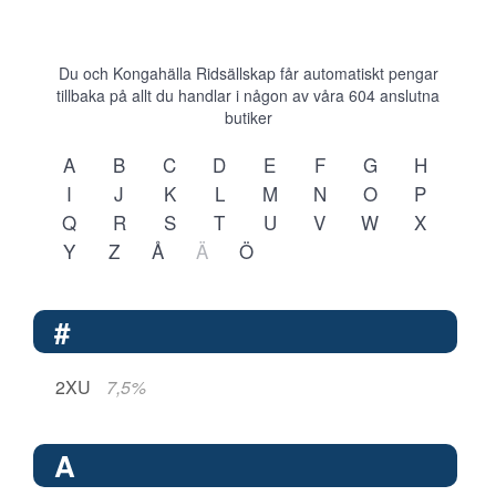
Du och Kongahälla Ridsällskap får automatiskt pengar
tillbaka på allt du handlar i någon av våra
604
anslutna
butiker
A
B
C
D
E
F
G
H
I
J
K
L
M
N
O
P
Q
R
S
T
U
V
W
X
Y
Z
Å
Ä
Ö
#
2XU
7,5%
A