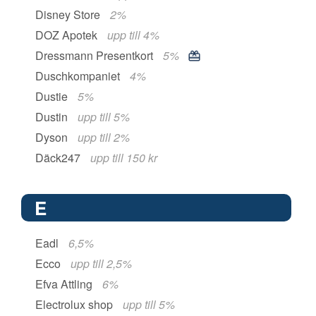
Disney Store
2%
DOZ Apotek
upp till 4%
Dressmann Presentkort
5%
Duschkompaniet
4%
Dustie
5%
Dustin
upp till 5%
Dyson
upp till 2%
Däck247
upp till 150 kr
E
Eadl
6,5%
Ecco
upp till 2,5%
Efva Attling
6%
Electrolux shop
upp till 5%