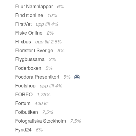
Filur Namnlappar
6%
Find it online
10%
FirstVet
upp till 4%
Fiske Online
2%
Flixbus
upp till 2,5%
Florister i Sverige
6%
Flygbussarna
2%
Foderboxen
5%
Foodora Presentkort
5%
Footshop
upp till 4%
FOREO
1,75%
Fortum
400 kr
Fotbutiken
7,5%
Fotografiska Stockholm
7,5%
Fynd24
6%