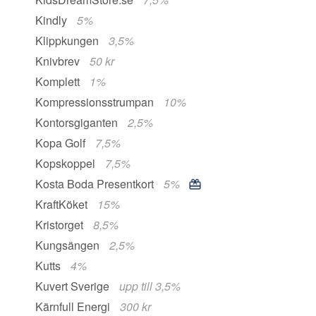
Kindly
5%
Klippkungen
3,5%
Knivbrev
50 kr
Komplett
1%
Kompressionsstrumpan
10%
Kontorsgiganten
2,5%
Kopa Golf
7,5%
Kopskoppel
7,5%
Kosta Boda Presentkort
5%
KraftKöket
15%
Kristorget
8,5%
Kungsängen
2,5%
Kutts
4%
Kuvert Sverige
upp till 3,5%
Kärnfull Energi
300 kr