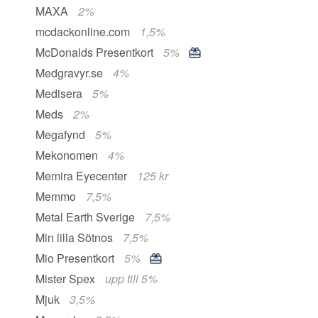
MAXA
2%
mcdackonline.com
1,5%
McDonalds Presentkort
5%
Medgravyr.se
4%
Medisera
5%
Meds
2%
Megafynd
5%
Mekonomen
4%
Memira Eyecenter
125 kr
Memmo
7,5%
Metal Earth Sverige
7,5%
Min lilla Sötnos
7,5%
Mio Presentkort
5%
Mister Spex
upp till 5%
Mjuk
3,5%