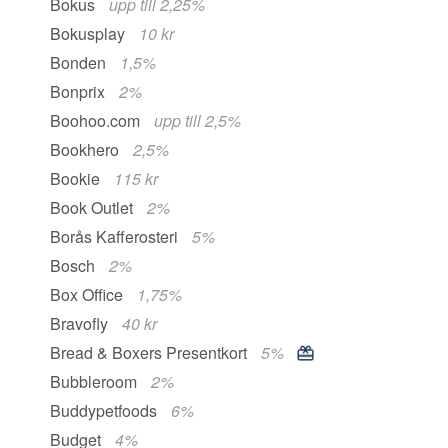
Bokus
upp till 2,25%
Bokusplay
10 kr
Bonden
1,5%
Bonprix
2%
Boohoo.com
upp till 2,5%
Bookhero
2,5%
Bookie
115 kr
Book Outlet
2%
Borås Kafferosteri
5%
Bosch
2%
Box Office
1,75%
Bravofly
40 kr
Bread & Boxers Presentkort
5%
Bubbleroom
2%
Buddypetfoods
6%
Budget
4%