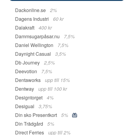
Dackonline.se
2%
Dagens Industri
60 kr
Dalakraft
400 kr
Dammsugarpåsar.nu
7,5%
Daniel Wellington
7,5%
Daynight Casual
3,5%
Db Journey
2,5%
Deevotion
7,5%
Dentaworks
upp till 15%
Dentway
upp till 100 kr
Designtorget
4%
Desigual
3,75%
Din sko Presentkort
5%
Din Trädgård
5%
Direct Ferries
upp till 2%