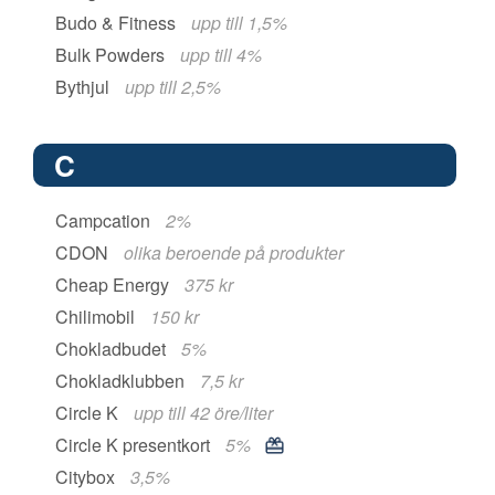
Budo & Fitness
upp till 1,5%
Bulk Powders
upp till 4%
Bythjul
upp till 2,5%
C
Campcation
2%
CDON
olika beroende på produkter
Cheap Energy
375 kr
Chilimobil
150 kr
Chokladbudet
5%
Chokladklubben
7,5 kr
Circle K
upp till 42 öre/liter
Circle K presentkort
5%
Citybox
3,5%