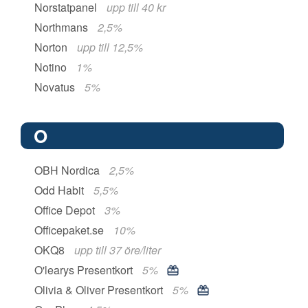
Norstatpanel
upp till 40 kr
Northmans
2,5%
Norton
upp till 12,5%
Notino
1%
Novatus
5%
O
OBH Nordica
2,5%
Odd Habit
5,5%
Office Depot
3%
Officepaket.se
10%
OKQ8
upp till 37 öre/liter
O'learys Presentkort
5%
Olivia & Oliver Presentkort
5%