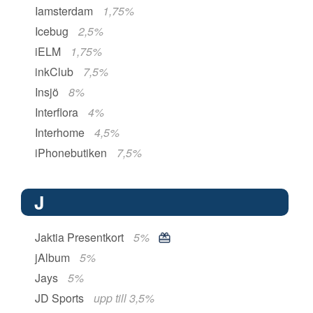
Iamsterdam
1,75%
Icebug
2,5%
iELM
1,75%
inkClub
7,5%
Insjö
8%
Interflora
4%
Interhome
4,5%
iPhonebutiken
7,5%
J
Jaktia Presentkort
5%
jAlbum
5%
Jays
5%
JD Sports
upp till 3,5%