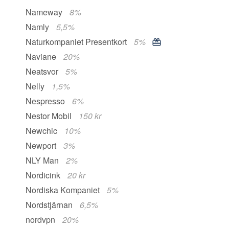
Nameway
8%
Namly
5,5%
Naturkompaniet Presentkort
5%
Naviane
20%
Neatsvor
5%
Nelly
1,5%
Nespresso
6%
Nestor Mobil
150 kr
Newchic
10%
Newport
3%
NLY Man
2%
Nordicink
20 kr
Nordiska Kompaniet
5%
Nordstjärnan
6,5%
nordvpn
20%