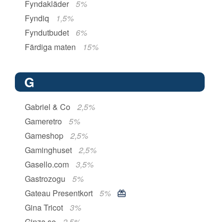
Fyndakläder
5%
Fyndiq
1,5%
Fyndutbudet
6%
Färdiga maten
15%
G
Gabriel & Co
2,5%
Gameretro
5%
Gameshop
2,5%
Gaminghuset
2,5%
Gasello.com
3,5%
Gastrozogu
5%
Gateau Presentkort
5%
Gina Tricot
3%
Ginza.se
2,5%