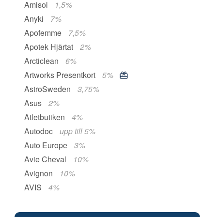
Amisol
1,5%
Anyki
7%
Apofemme
7,5%
Apotek Hjärtat
2%
Arcticlean
6%
Artworks Presentkort
5%
AstroSweden
3,75%
Asus
2%
Atletbutiken
4%
Autodoc
upp till 5%
Auto Europe
3%
Avie Cheval
10%
Avignon
10%
AVIS
4%