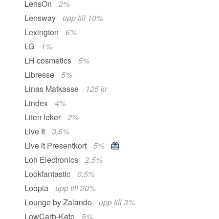
LensOn
2%
Lensway
upp till 10%
Lexington
6%
LG
1%
LH cosmetics
5%
Libresse
5%
Linas Matkasse
125 kr
Lindex
4%
Liten leker
2%
Live It
3,5%
Live it Presentkort
5%
Loh Electronics
2,5%
Lookfantastic
0,5%
Loopia
upp till 20%
Lounge by Zalando
upp till 3%
LowCarb-Keto
5%