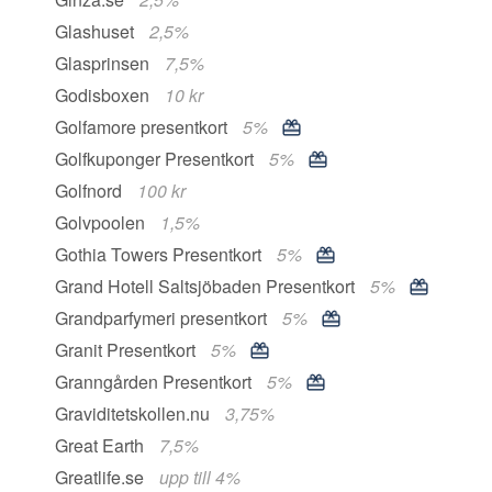
Glashuset
2,5%
Glasprinsen
7,5%
Godisboxen
10 kr
Golfamore presentkort
5%
Golfkuponger Presentkort
5%
Golfnord
100 kr
Golvpoolen
1,5%
Gothia Towers Presentkort
5%
Grand Hotell Saltsjöbaden Presentkort
5%
Grandparfymeri presentkort
5%
Granit Presentkort
5%
Granngården Presentkort
5%
Graviditetskollen.nu
3,75%
Great Earth
7,5%
Greatlife.se
upp till 4%