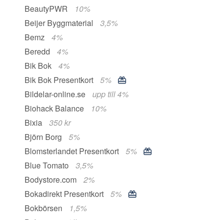
BeautyPWR
10%
Beijer Byggmaterial
3,5%
Bemz
4%
Beredd
4%
Bik Bok
4%
Bik Bok Presentkort
5%
Bildelar-online.se
upp till 4%
Biohack Balance
10%
Bixia
350 kr
Björn Borg
5%
Blomsterlandet Presentkort
5%
Blue Tomato
3,5%
Bodystore.com
2%
Bokadirekt Presentkort
5%
Bokbörsen
1,5%