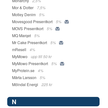
Monarchy
2,5%
Mor & Dotter
7,5%
Motley Denim
5%
Movesgood Presentkort
5%
MOVS Presentkort
5%
MQ Marqet
5%
Mr Cake Presentkort
5%
mResell
4%
MyMowo
upp till 50 kr
MyMowo Presentkort
5%
MyProtein.se
4%
Märta Larsson
5%
Mölndal Energi
225 kr
N