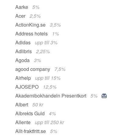
Aarke
5%
Acer
2,5%
ActionKing.se
3,5%
Address hotels
1%
Adidas
upp till 3%
Adlibris
2,25%
Agoda
3%
agood company
7,5%
Airhelp
upp till 15%
AJOSEPO
12,5%
Akademibokhandeln Presentkort
5%
Albert
50 kr
Albrekts Guld
4%
Allente
upp till 250 kr
Allt-fraktfritt.se
5%