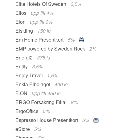
Elite Hotels Of Sweden
3,5%
Ellos
upp till 4%
Elon
upp till 3%
Elskling
150 kr
Em Home Presentkort
5%
EMP powered by Sweden Rock
2%
Energi2
375 kr
Enjify
3,5%
Enjoy Travel
1,5%
Enkla Elbolaget
400 kr
E.ON
upp till 450 kr
ERGO Försäkring Filial
8%
ErgoOffice
5%
Espresso House Presentkort
5%
eStore
5%
Etnomat
5%