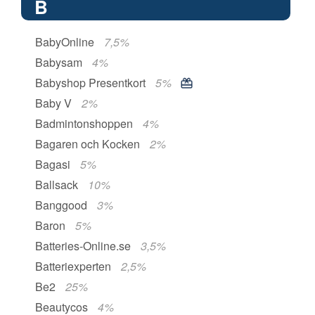
B
BabyOnline
7,5%
Babysam
4%
Babyshop Presentkort
5%
Baby V
2%
Badmintonshoppen
4%
Bagaren och Kocken
2%
Bagasi
5%
Ballsack
10%
Banggood
3%
Baron
5%
Batteries-Online.se
3,5%
Batteriexperten
2,5%
Be2
25%
Beautycos
4%