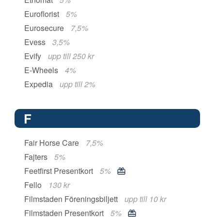
Euroflorist
5%
Eurosecure
7,5%
Evess
3,5%
Evify
upp till 250 kr
E-Wheels
4%
Expedia
upp till 2%
F
Fair Horse Care
7,5%
Fajters
5%
Feetfirst Presentkort
5%
Fello
130 kr
Filmstaden Föreningsbiljett
upp till 10 kr
Filmstaden Presentkort
5%