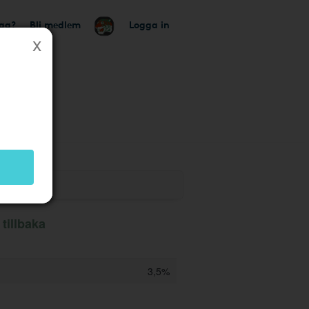
tag?
Bli medlem
Logga in
k
tillbaka
3,5%