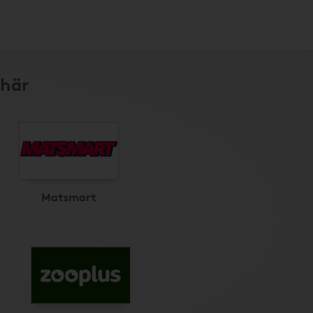
 här
Matsmart