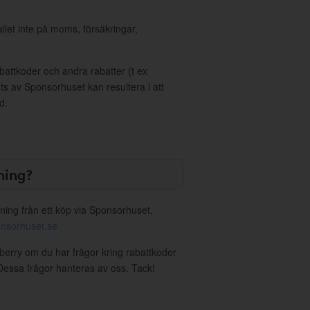
allet inte på moms, försäkringar,
ttkoder och andra rabatter (t ex
s av Sponsorhuset kan resultera i att
d.
ning?
ning från ett köp via Sponsorhuset,
nsorhuset.se
wberry om du har frågor kring rabattkoder
. Dessa frågor hanteras av oss. Tack!