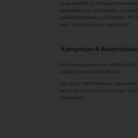
Deras ambition är att skapa ett ekosyst
upplevelser över hela Norden, och kom
partnererbjudanden och förmåner. För d
vara – ett universum av upplevelser!
Kampanjer & Rabattkode
Här finns kampanjer och rabattkoder till
exklusivt genom Sponsorhuset.
Just nu har inte Strawberry några aktiv
senare för att ta del av kampanjer, raba
erbjudanden.