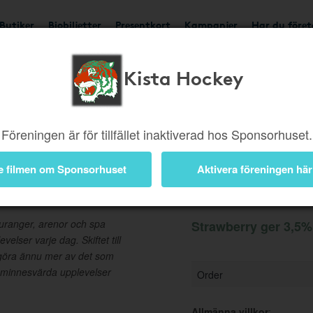
Butiker
Biobiljetter
Presentkort
Kampanjer
Har du före
Kista Hockey
Ger 3,5%
Besök buti
Föreningen är för tillfället inaktiverad hos Sponsorhuset.
e filmen om Sponsorhuset
Aktivera föreningen här
Information
auranger, arenor och spa
Strawberry ger 3,5% 
elser varje dag. Skiftet till
 göra ännu mer av det som
 minnesvärda upplevelser
Order
Allmänna villkor
: