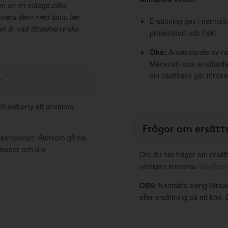
em av en mängd olika
binera dem med ännu fler
Ersättning ges i normalf
et är vad Strawberry ska
presentkort och frakt.
Obs:
Användande av raba
Mecenat) som ej utfärdat
din cashback går förlora
r
 Strawberry att använda,
Frågor om ersätt
a kampanjer. Återkom gärna
ttkoder och bra
Om du har frågor om ersätt
vänligen kontakta
info@spo
OBS
: Kontakta aldrig Stra
eller ersättning på ett köp