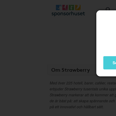
S
Om Strawberry
Med över 225 hotell, barer, caféer, rest
erbjuder Strawberry tusentals unika upplev
Strawberry markerar att de kommer att
de är bäst på: att skapa spännande och
på ett innovativt och hållbart sätt.