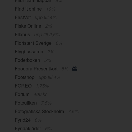
Filur Namnlappar
6%
Find it online
10%
FirstVet
upp till 4%
Fiske Online
2%
Flixbus
upp till 2,5%
Florister i Sverige
6%
Flygbussarna
2%
Foderboxen
5%
Foodora Presentkort
5%
Footshop
upp till 4%
FOREO
1,75%
Fortum
400 kr
Fotbutiken
7,5%
Fotografiska Stockholm
7,5%
Fynd24
6%
Fyndakläder
5%