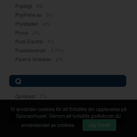
Prydligt
5%
PrylPelle.se
5%
Prylstaden
4%
Puma
2%
Pure Electric
5%
Pusselavenyn
3,75%
Pyret & Snäckan
2%
Q
Quicktest
7%
Vi använder cookies för att förbättra din upplevelse på
Sponsorhuset. Genom att fortsätta godkänner du
R
användandet av cookies.
Jag förstår
Racketspecialisten
2%