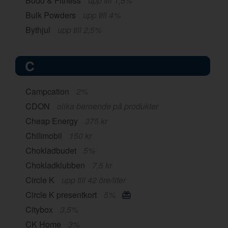
Budo & Fitness
upp till 1,5%
Bulk Powders
upp till 4%
Bythjul
upp till 2,5%
C
Campcation
2%
CDON
olika beroende på produkter
Cheap Energy
375 kr
Chilimobil
150 kr
Chokladbudet
5%
Chokladklubben
7,5 kr
Circle K
upp till 42 öre/liter
Circle K presentkort
5%
Citybox
3,5%
CK Home
3%