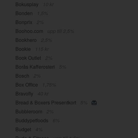
Bokusplay
10 kr
Bonden
1,5%
Bonprix
2%
Boohoo.com
upp till 2,5%
Bookhero
2,5%
Bookie
115 kr
Book Outlet
2%
Borås Kafferosteri
5%
Bosch
2%
Box Office
1,75%
Bravofly
40 kr
Bread & Boxers Presentkort
5%
Bubbleroom
2%
Buddypetfoods
6%
Budget
4%