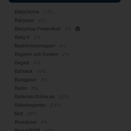
BabyOnline
7,5%
Babysam
4%
Babyshop Presentkort
5%
Baby V
2%
Badmintonshoppen
4%
Bagaren och Kocken
2%
Bagasi
5%
Ballsack
10%
Banggood
3%
Baron
5%
Batteries-Online.se
3,5%
Batteriexperten
2,5%
Be2
25%
Beautycos
4%
BeautyPWR
10%