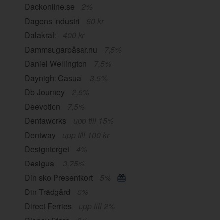
Dackonline.se
2%
Dagens Industri
60 kr
Dalakraft
400 kr
Dammsugarpåsar.nu
7,5%
Daniel Wellington
7,5%
Daynight Casual
3,5%
Db Journey
2,5%
Deevotion
7,5%
Dentaworks
upp till 15%
Dentway
upp till 100 kr
Designtorget
4%
Desigual
3,75%
Din sko Presentkort
5%
Din Trädgård
5%
Direct Ferries
upp till 2%