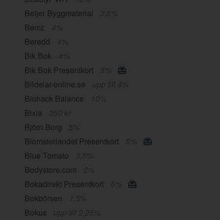
Beijer Byggmaterial
3,5%
Bemz
4%
Beredd
4%
Bik Bok
4%
Bik Bok Presentkort
5%
Bildelar-online.se
upp till 4%
Biohack Balance
10%
Bixia
350 kr
Björn Borg
5%
Blomsterlandet Presentkort
5%
Blue Tomato
3,5%
Bodystore.com
2%
Bokadirekt Presentkort
5%
Bokbörsen
1,5%
Bokus
upp till 2,25%