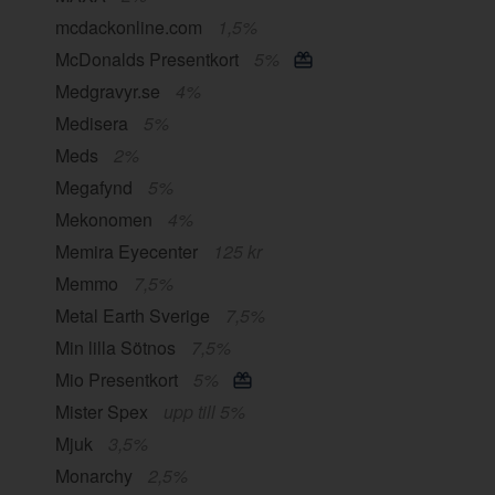
mcdackonline.com
1,5%
McDonalds Presentkort
5%
Medgravyr.se
4%
Medisera
5%
Meds
2%
Megafynd
5%
Mekonomen
4%
Memira Eyecenter
125 kr
Memmo
7,5%
Metal Earth Sverige
7,5%
Min lilla Sötnos
7,5%
Mio Presentkort
5%
Mister Spex
upp till 5%
Mjuk
3,5%
Monarchy
2,5%