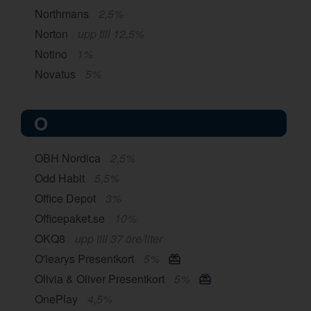
Northmans
2,5%
Norton
upp till 12,5%
Notino
1%
Novatus
5%
O
OBH Nordica
2,5%
Odd Habit
5,5%
Office Depot
3%
Officepaket.se
10%
OKQ8
upp till 37 öre/liter
O'learys Presentkort
5%
Olivia & Oliver Presentkort
5%
OnePlay
4,5%