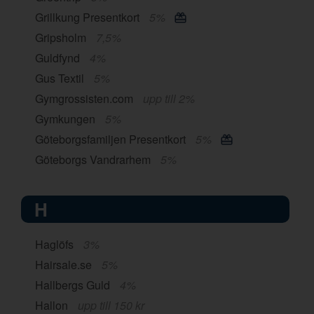
Grillkung Presentkort
5%
Gripsholm
7,5%
Guldfynd
4%
Gus Textil
5%
Gymgrossisten.com
upp till 2%
Gymkungen
5%
Göteborgsfamiljen Presentkort
5%
Göteborgs Vandrarhem
5%
H
Haglöfs
3%
Hairsale.se
5%
Hallbergs Guld
4%
Hallon
upp till 150 kr