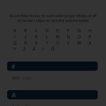
Du och Kista Hockey får automatiskt pengar tillbaka på allt
du handlar i någon av våra
604
anslutna butiker
A
B
C
D
E
F
G
H
I
J
K
L
M
N
O
P
Q
R
S
T
U
V
W
X
Y
Z
Å
Ä
Ö
#
2XU
7,5%
A