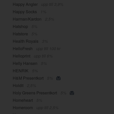
Happy Angler
upp till 3,9%
Happy Socks
1%
Harman/Kardon
2,5%
Hatshop
5%
Hatstore
5%
Health Royals
3%
HelloFresh
upp till 100 kr
Helloprint
upp till 6%
Helly Hansen
5%
HENRIK
5%
H&M Presentkort
5%
Holdit
2,5%
Holy Greens Presentkort
5%
Homeheart
5%
Homeroom
upp till 2,5%