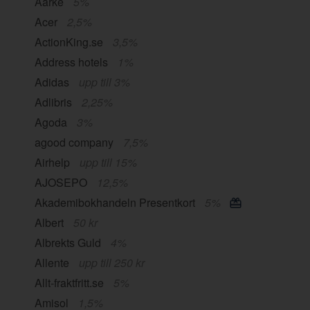
Aarke
5%
Acer
2,5%
ActionKing.se
3,5%
Address hotels
1%
Adidas
upp till 3%
Adlibris
2,25%
Agoda
3%
agood company
7,5%
Airhelp
upp till 15%
AJOSEPO
12,5%
Akademibokhandeln Presentkort
5%
Albert
50 kr
Albrekts Guld
4%
Allente
upp till 250 kr
Allt-fraktfritt.se
5%
Amisol
1,5%