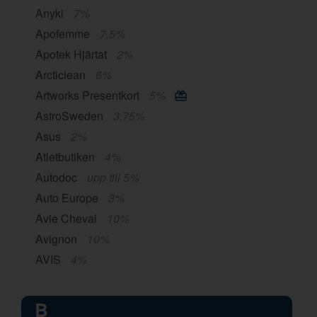
Anyki
7%
Apofemme
7,5%
Apotek Hjärtat
2%
Arcticlean
6%
Artworks Presentkort
5%
AstroSweden
3,75%
Asus
2%
Atletbutiken
4%
Autodoc
upp till 5%
Auto Europe
3%
Avie Cheval
10%
Avignon
10%
AVIS
4%
B