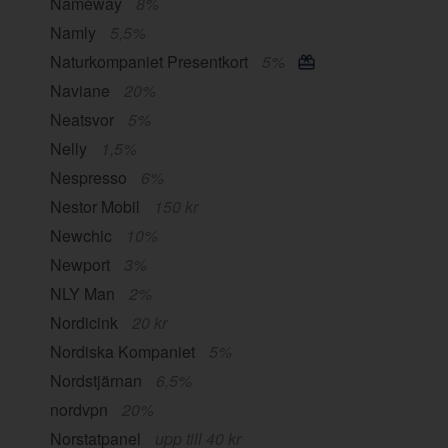
Nameway
8%
Namly
5,5%
Naturkompaniet Presentkort
5%
Naviane
20%
Neatsvor
5%
Nelly
1,5%
Nespresso
6%
Nestor Mobil
150 kr
Newchic
10%
Newport
3%
NLY Man
2%
Nordicink
20 kr
Nordiska Kompaniet
5%
Nordstjärnan
6,5%
nordvpn
20%
Norstatpanel
upp till 40 kr