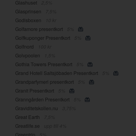
Glashuset
2,5%
Glasprinsen
7,5%
Godisboxen
10 kr
Golfamore presentkort
5%
Golfkuponger Presentkort
5%
Golfnord
100 kr
Golvpoolen
1,5%
Gothia Towers Presentkort
5%
Grand Hotell Saltsjöbaden Presentkort
5%
Grandparfymeri presentkort
5%
Granit Presentkort
5%
Granngården Presentkort
5%
Graviditetskollen.nu
3,75%
Great Earth
7,5%
Greatlife.se
upp till 4%
Greentrip
5%