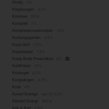
Kindly
5%
Klippkungen
3,5%
Knivbrev
50 kr
Komplett
1%
Kompressionsstrumpan
10%
Kontorsgiganten
2,5%
Kopa Golf
7,5%
Kopskoppel
7,5%
Kosta Boda Presentkort
5%
KraftKöket
15%
Kristorget
8,5%
Kungsängen
2,5%
Kutts
4%
Kuvert Sverige
upp till 3,5%
Kärnfull Energi
300 kr
Kök & Bad
2,5%