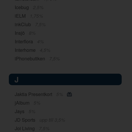
Icebug
2,5%
iELM
1,75%
inkClub
7,5%
Insjö
8%
Interflora
4%
Interhome
4,5%
iPhonebutiken
7,5%
J
Jaktia Presentkort
5%
jAlbum
5%
Jays
5%
JD Sports
upp till 3,5%
Joi Living
7,5%