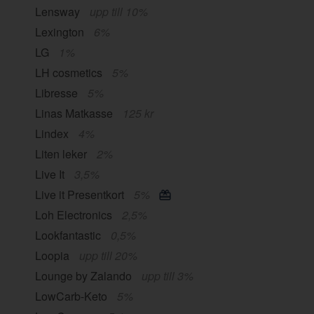
Lensway
upp till 10%
Lexington
6%
LG
1%
LH cosmetics
5%
Libresse
5%
Linas Matkasse
125 kr
Lindex
4%
Liten leker
2%
Live It
3,5%
Live it Presentkort
5%
Loh Electronics
2,5%
Lookfantastic
0,5%
Loopia
upp till 20%
Lounge by Zalando
upp till 3%
LowCarb-Keto
5%