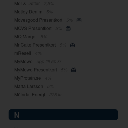
Mor & Dotter
7,5%
Motley Denim
5%
Movesgood Presentkort
5%
MOVS Presentkort
5%
MQ Marqet
5%
Mr Cake Presentkort
5%
mResell
4%
MyMowo
upp till 50 kr
MyMowo Presentkort
5%
MyProtein.se
4%
Märta Larsson
5%
Mölndal Energi
225 kr
N