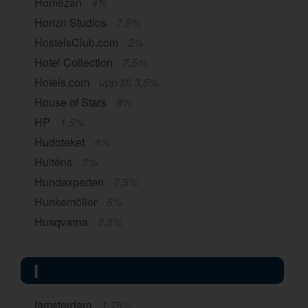
Homezan
4%
Horizn Studios
7,5%
HostelsClub.com
2%
Hotel Collection
7,5%
Hotels.com
upp till 3,5%
House of Stars
8%
HP
1,5%
Hudoteket
4%
Hulténs
3%
Hundexperten
7,5%
Hunkemöller
5%
Husqvarna
2,5%
I
Iamsterdam
1,75%