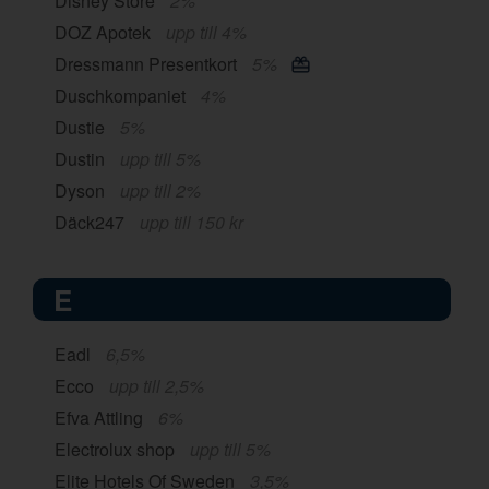
Disney Store
2%
DOZ Apotek
upp till 4%
Dressmann Presentkort
5%
Duschkompaniet
4%
Dustie
5%
Dustin
upp till 5%
Dyson
upp till 2%
Däck247
upp till 150 kr
E
Eadl
6,5%
Ecco
upp till 2,5%
Efva Attling
6%
Electrolux shop
upp till 5%
Elite Hotels Of Sweden
3,5%