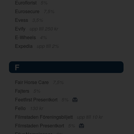
Euroflorist
5%
Eurosecure
7,5%
Evess
3,5%
Evify
upp till 250 kr
E-Wheels
4%
Expedia
upp till 2%
F
Fair Horse Care
7,5%
Fajters
5%
Feetfirst Presentkort
5%
Fello
130 kr
Filmstaden Föreningsbiljett
upp till 10 kr
Filmstaden Presentkort
5%