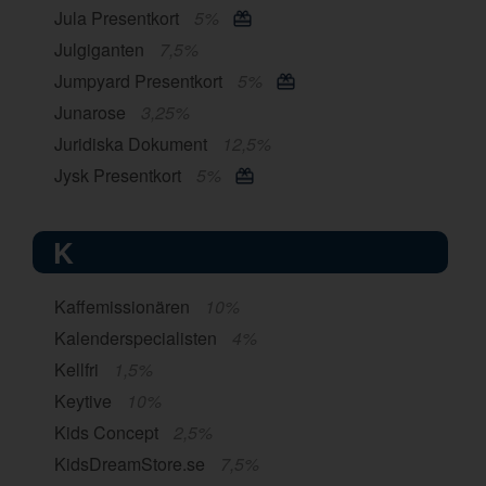
Jula Presentkort
5%
Julgiganten
7,5%
Jumpyard Presentkort
5%
Junarose
3,25%
Juridiska Dokument
12,5%
Jysk Presentkort
5%
K
Kaffemissionären
10%
Kalenderspecialisten
4%
Kellfri
1,5%
Keytive
10%
Kids Concept
2,5%
KidsDreamStore.se
7,5%