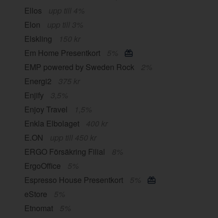
Ellos
upp till 4%
Elon
upp till 3%
Elskling
150 kr
Em Home Presentkort
5%
EMP powered by Sweden Rock
2%
Energi2
375 kr
Enjify
3,5%
Enjoy Travel
1,5%
Enkla Elbolaget
400 kr
E.ON
upp till 450 kr
ERGO Försäkring Filial
8%
ErgoOffice
5%
Espresso House Presentkort
5%
eStore
5%
Etnomat
5%