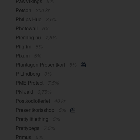
PawVikings
5%
Petson
200 kr
Philips Hue
3,5%
Photowall
5%
Piercing.nu
7,5%
Pilgrim
5%
Pixum
5%
Plantagen Presentkort
5%
P Lindberg
3%
PME Protect
7,5%
PN Jakt
3,75%
Postkodlotteriet
40 kr
Presentkortsshop
5%
Prettylittlething
5%
Prettypegs
7,5%
Primus
5%