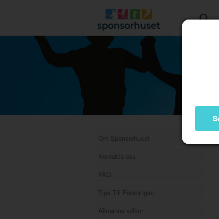
S
Om Sponsorhuset
Kontakta oss
FAQ
Tips Till Föreningen
Allmänna villkor