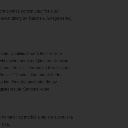
agra dennes personuppgifter skall
 användning av Tjänsten. Avregistrering
.
sten. Cookies är små textfiler som
n vid användande av Tjänsten. Cookies
nom att viss information från tidigare
rs via Tjänsten. Genom att ändra
ta kan försvåra användandet av
egistreras på Kundens konto.
. Vi kommer att meddela dig om eventuella
 sida.