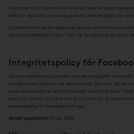
Vi kommer att låta dig veta via e-post och/eller ett tydligt meddela
kraft och uppdatera "senast uppdaterad" datumet högst upp i denna
Du rekommenderas att regelbundet granska denna integritetspolicy
denna integritetspolicy träder i kraft när de publiceras på denna si
Integritetspolicy för Facebo
Denna integritetspolicy beskriver vilka personuppgifter vi inhämta
interagerar via Facebook och Sponsorhuset. Om vi ber dig om per
på att användandet av den informationen kommer gå hand i hand
policy kan komma att ändras från tid till annan och du rekommen
integritetspolicy för eventuella ändringar.
Senast uppdaterad
15 maj, 2025.