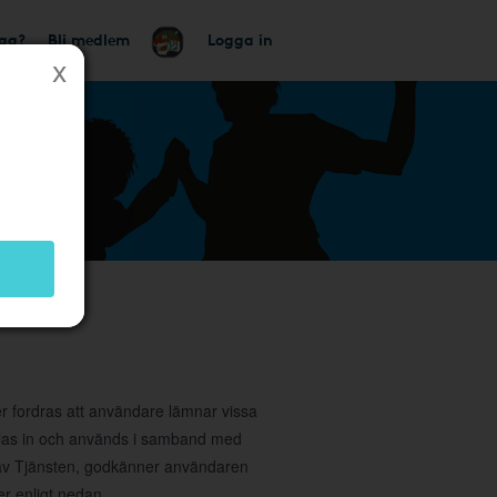
tag?
Bli medlem
Logga in
et
ler fordras att användare lämnar vissa
amlas in och används i samband med
g av Tjänsten, godkänner användaren
r enligt nedan.