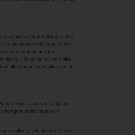
å annat sätt distribuera eller göra dina
ka eller lagstadgade skäl. Uppgifter kan
rag av Sponsorhuset för vidare
samlades in. Detta kan t.ex. vara olika
handahåller många av de butiker som är
 har du vissa dataskyddsrättigheter.
nna korrigera, ändra, radera eller
 om du vill att de ska tas bort från våra