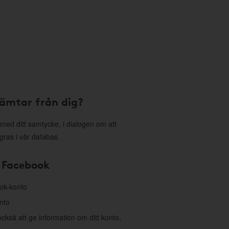
hämtar från dig?
med ditt samtycke, i dialogen om att
gras i vår databas.
 Facebook
ook-konto
nto
så att ge information om ditt konto,