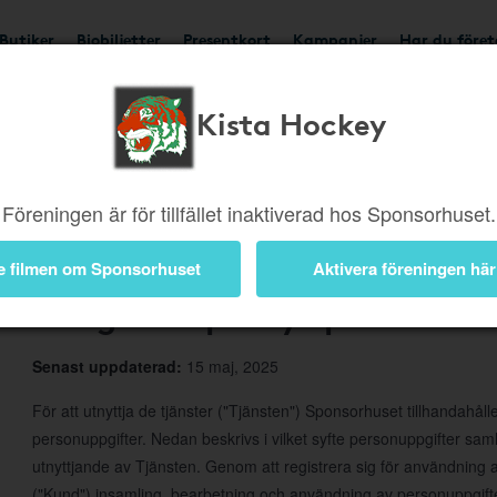
Butiker
Biobiljetter
Presentkort
Kampanjer
Har du före
Kista Hockey
Om Sponsorhuset
Föreningen är för tillfället inaktiverad hos Sponsorhuset.
e filmen om Sponsorhuset
Aktivera föreningen här
Integritetspolicy Sponsorhus
Senast uppdaterad:
15 maj, 2025
För att utnyttja de tjänster ("Tjänsten") Sponsorhuset tillhandahål
personuppgifter. Nedan beskrivs i vilket syfte personuppgifter s
utnyttjande av Tjänsten. Genom att registrera sig för användnin
("Kund") insamling, bearbetning och användning av personuppgifte