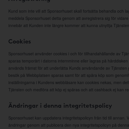
Kund som inte vill att Sponsorhuset skall fortsätta behandla och l
meddela Sponsorhuset detta genom att avregistrera sig för vidare
innebär att Kunden inte längre kommer att kunna utnyttja Tjänsten
Cookies
Sponsorhuset använder cookies i och för tillhandahållande av Tjän
sparas temporärt i datorns internminne eller lagras på hårddiske
används främst för att underlätta Kunds användande av Tjänsten ge
besök på Webbplatsen sparas samt för att spåra köp som genomfö
inställningarna i Kundens webbläsare kan cookies nekas, men det
Tjänsten och medföra att köp ej spåras och att cashback ej kan r
Ändringar i denna integritetspolicy
Sponsorhuset kan uppdatera integritetspolicyn från tid till annan
ändringar genom att publicera den nya integritetspolicyn på denna