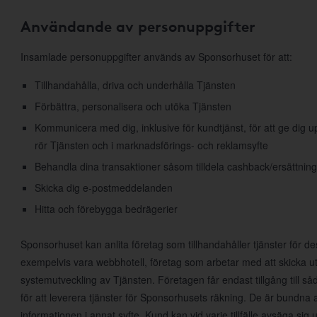
Användande av personuppgifter
Insamlade personuppgifter används av Sponsorhuset för att:
Tillhandahålla, driva och underhålla Tjänsten
Förbättra, personalisera och utöka Tjänsten
Kommunicera med dig, inklusive för kundtjänst, för att ge dig
rör Tjänsten och i marknadsförings- och reklamsyfte
Behandla dina transaktioner såsom tilldela cashback/ersättning
Skicka dig e-postmeddelanden
Hitta och förebygga bedrägerier
Sponsorhuset kan anlita företag som tillhandahåller tjänster för d
exempelvis vara webbhotell, företag som arbetar med att skicka ut
systemutveckling av Tjänsten. Företagen får endast tillgång till 
för att leverera tjänster för Sponsorhusets räkning. De är bundna 
informationen i annat syfte. Kund kan vid varje tillfälle avsäga s