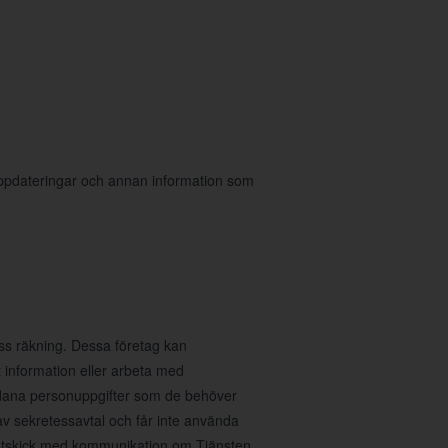
 uppdateringar och annan information som
ess räkning. Dessa företag kan
 information eller arbeta med
sådana personuppgifter som de behöver
av sekretessavtal och får inte använda
ig utskick med kommunikation om Tjänsten