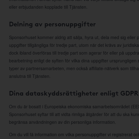
eller erbjudanden kopplade till Tjänsten.
Delning av personuppgifter
Sponsorhuset kommer aldrig att sälja, hyra ut, dela med sig eller p
uppgifter tillgängliga för tredje part, utom när det krävs av juridis
dock ibland överföras till tredje part som agerar för eller på uppd
bearbetning enligt de syften för vilka dina uppgifter ursprungligen 
typer av partnersamarbeten, men också affiliate-nätverk som till
anslutna till Tjänsten.
Dina dataskyddsrättigheter enligt GDPR
Om du är bosatt i Europeiska ekonomiska samarbetsområdet (EES)
Sponsorhuset syftar till att vidta rimliga åtgärder för att du ska ku
begränsa användningen av din personliga information.
Om du vill få information om vilka personuppgifter vi registrerat och