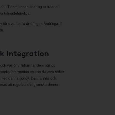
nde i Tjänst, innan ändringen träder i
 integritetspolicy.
 för eventuella ändringar. Ändringar i
da.
ok Integration
r och varför vi inhämtar dem när du
sonlig information så kan du vara säker
 med denna policy. Denna sida och
deras att regelbundet granska denna