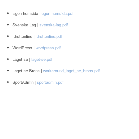
Egen hemsida |
egen-hemsida.pdf
Svenska Lag |
svenska-lag.pdf
Idrottonline |
idrottonline.pdf
WordPress |
wordpress.pdf
Laget.se |
laget-se.pdf
Laget.se Brons |
workaround_laget_se_brons.pdf
SportAdmin |
sportadmin.pdf