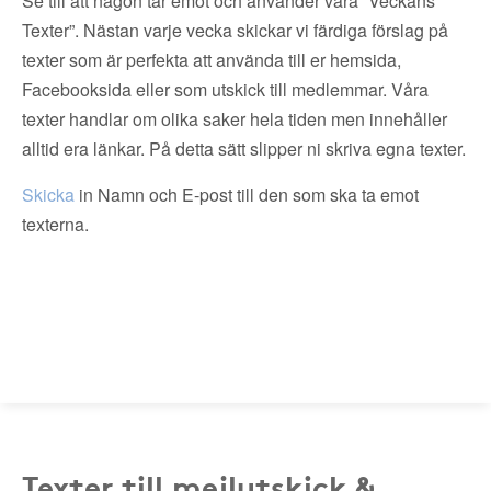
Se till att någon tar emot och använder våra ”Veckans
Texter”. Nästan varje vecka skickar vi färdiga förslag på
texter som är perfekta att använda till er hemsida,
Facebooksida eller som utskick till medlemmar. Våra
texter handlar om olika saker hela tiden men innehåller
alltid era länkar. På detta sätt slipper ni skriva egna texter.
Skicka
in Namn och E-post till den som ska ta emot
texterna.
Texter till mejlutskick &