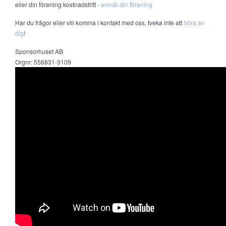
eller din förening kostnadsfritt -
anmäl din förening
Har du frågor eller vill komma i kontakt med oss, tveka inte att
höra av
dig
!
Sponsorhuset AB
Orgnr: 556831-3109