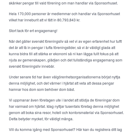
skänker pengar till vald förening om man handlar via Sponsorhuset.
Hela 170,000 personer är medlemmar och handlar via Sponsorhuset
vilket har inneburit att vi fått in 80,793,843 kr.
Stort tack för ert engagemang!
När det gäller svenskt föreningsliv så vet vi av egen erfarenhet hur tufft
det är att få in pengar i tuffa föreningstider, så vi är väldigt glada att
kunna bidra till att stärka er ekonomi så ni kan lägga fullt fokus på att
njuta av gemenskapen, glädjen och det fullständiga engagemang som
svenskt föreningsliv innebär.
Under senare tid har även välgörenhetsorganisationerna börjat nyttja
denna möjlighet, och det värmer i hjärtat att veta att dessa pengar
hamnar hos dom som behöver dom bäst.
Vi uppmanar även företagen ute i landet att stödja de föreningar dom
har varmast om hjärtat. Idag nyttjar tusentals företag denna möjlighet
genom att boka sina resor, hotell och kontorsmaterial via Sponsorhuset.
Detta betyder mycket, för väldigt många.
Vill du komma igång med Sponsorhuset? Här kan du registrera ditt lag