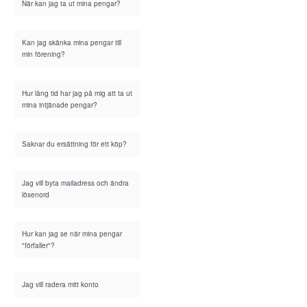
När kan jag ta ut mina pengar?
Kan jag skänka mina pengar till
min förening?
Hur lång tid har jag på mig att ta ut
mina intjänade pengar?
Saknar du ersättning för ett köp?
Jag vill byta mailadress och ändra
lösenord
Hur kan jag se när mina pengar
"förfaller"?
Jag vill radera mitt konto