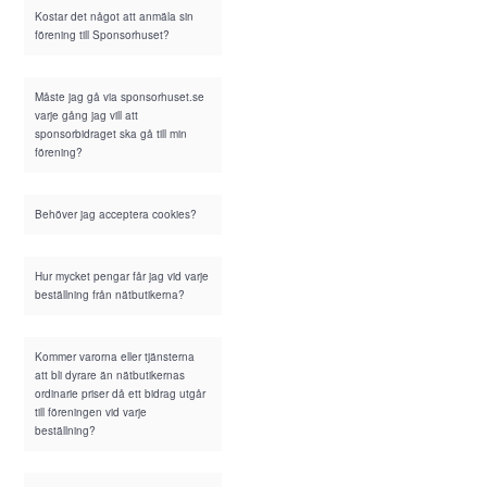
Kostar det något att anmäla sin
förening till Sponsorhuset?
Måste jag gå via sponsorhuset.se
varje gång jag vill att
sponsorbidraget ska gå till min
förening?
Behöver jag acceptera cookies?
Hur mycket pengar får jag vid varje
beställning från nätbutikerna?
Kommer varorna eller tjänsterna
att bli dyrare än nätbutikernas
ordinarie priser då ett bidrag utgår
till föreningen vid varje
beställning?