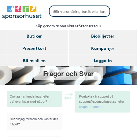
Köp genom denna sida stöttar Irsta IF
Butiker
Biobiljetter
Presentkort
Kampanjer
Bli medlem
Logga in
Frågor och Svar
Om jag har funderingar eller
Kontakta vår support på
behöver hjälp med något?
support@sponsorhuset.se, eller
skapa ett ärende
.
Hur blir jag medlem och kostar det
något?