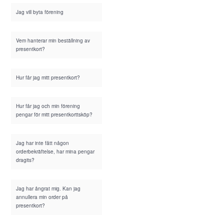
Jag vill byta förening
Vem hanterar min beställning av
presentkort?
Hur får jag mitt presentkort?
Hur får jag och min förening
pengar för mitt presentkorttsköp?
Jag har inte fått någon
orderbekräftelse, har mina pengar
dragits?
Jag har ångrat mig. Kan jag
annullera min order på
presentkort?