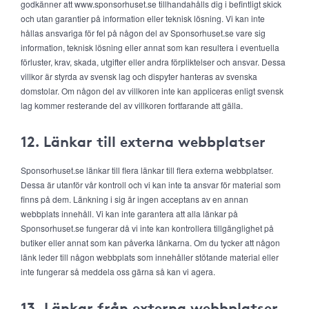
godkänner att www.sponsorhuset.se tillhandahålls dig i befintligt skick
och utan garantier på information eller teknisk lösning. Vi kan inte
hållas ansvariga för fel på någon del av Sponsorhuset.se vare sig
information, teknisk lösning eller annat som kan resultera i eventuella
förluster, krav, skada, utgifter eller andra förpliktelser och ansvar. Dessa
villkor är styrda av svensk lag och dispyter hanteras av svenska
domstolar. Om någon del av villkoren inte kan appliceras enligt svensk
lag kommer resterande del av villkoren fortfarande att gälla.
12. Länkar till externa webbplatser
Sponsorhuset.se länkar till flera länkar till flera externa webbplatser.
Dessa är utanför vår kontroll och vi kan inte ta ansvar för material som
finns på dem. Länkning i sig är ingen acceptans av en annan
webbplats innehåll. Vi kan inte garantera att alla länkar på
Sponsorhuset.se fungerar då vi inte kan kontrollera tillgänglighet på
butiker eller annat som kan påverka länkarna. Om du tycker att någon
länk leder till någon webbplats som innehåller stötande material eller
inte fungerar så meddela oss gärna så kan vi agera.
13. Länkar från externa webbplatser