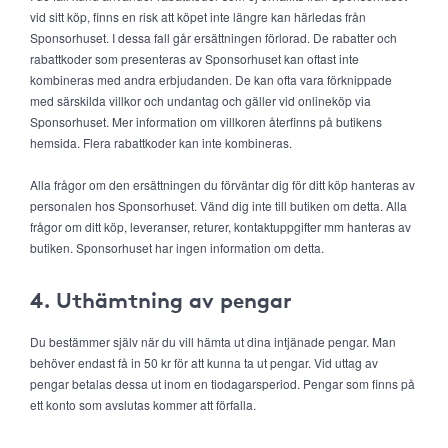
vid sitt köp, finns en risk att köpet inte längre kan härledas från
Sponsorhuset. I dessa fall går ersättningen förlorad. De rabatter och
rabattkoder som presenteras av Sponsorhuset kan oftast inte
kombineras med andra erbjudanden. De kan ofta vara förknippade
med särskilda villkor och undantag och gäller vid onlineköp via
Sponsorhuset. Mer information om villkoren återfinns på butikens
hemsida. Flera rabattkoder kan inte kombineras.
Alla frågor om den ersättningen du förväntar dig för ditt köp hanteras av
personalen hos Sponsorhuset. Vänd dig inte till butiken om detta. Alla
frågor om ditt köp, leveranser, returer, kontaktuppgifter mm hanteras av
butiken. Sponsorhuset har ingen information om detta.
4. Uthämtning av pengar
Du bestämmer själv när du vill hämta ut dina intjänade pengar. Man
behöver endast få in 50 kr för att kunna ta ut pengar. Vid uttag av
pengar betalas dessa ut inom en tiodagarsperiod. Pengar som finns på
ett konto som avslutas kommer att förfalla.