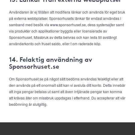
Användaren är ej tillåten att modifiera länkar och använda för eget bruk
på externa webbplatser. Sponsorhusets länkar får endast användas i
samband med besök via www.sponsorhuset.se, dess systersajter samt
via produkter och applikationer byggda eller licensierade av
Sponsorhuset. Missbruk av detta beivras och kan leda till avstängt
användarkonto och fruset saldo, eller t om raderade köp.
14. Felaktig användning av
Sponsorhuset.se
Om Sponsorhuset.se på något sätt bedöms användas felaktigt eller att
den används på ett onormalt sätt kan vi avsluta ditt konto. Detta innebär
att inga pengar betalas ut samt att även intjänade pengar kan komma
att krävas åter om missbruk uppdagas i efterhand. Du accepterar att vår
bedömning är slutgiltig.