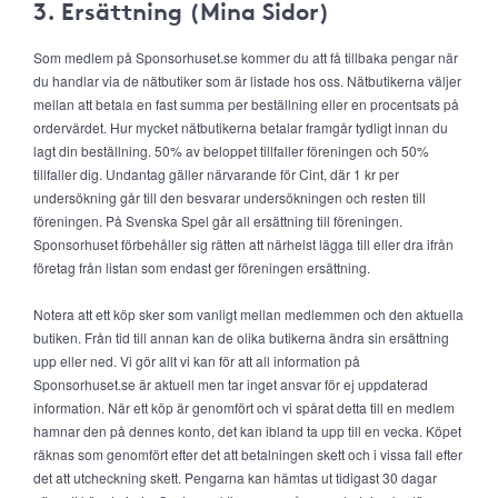
3. Ersättning (Mina Sidor)
Som medlem på Sponsorhuset.se kommer du att få tillbaka pengar när
du handlar via de nätbutiker som är listade hos oss. Nätbutikerna väljer
mellan att betala en fast summa per beställning eller en procentsats på
ordervärdet. Hur mycket nätbutikerna betalar framgår tydligt innan du
lagt din beställning. 50% av beloppet tillfaller föreningen och 50%
tillfaller dig. Undantag gäller närvarande för Cint, där 1 kr per
undersökning går till den besvarar undersökningen och resten till
föreningen. På Svenska Spel går all ersättning till föreningen.
Sponsorhuset förbehåller sig rätten att närhelst lägga till eller dra ifrån
företag från listan som endast ger föreningen ersättning.
Notera att ett köp sker som vanligt mellan medlemmen och den aktuella
butiken. Från tid till annan kan de olika butikerna ändra sin ersättning
upp eller ned. Vi gör allt vi kan för att all information på
Sponsorhuset.se är aktuell men tar inget ansvar för ej uppdaterad
information. När ett köp är genomfört och vi spårat detta till en medlem
hamnar den på dennes konto, det kan ibland ta upp till en vecka. Köpet
räknas som genomfört efter det att betalningen skett och i vissa fall efter
det att utcheckning skett. Pengarna kan hämtas ut tidigast 30 dagar