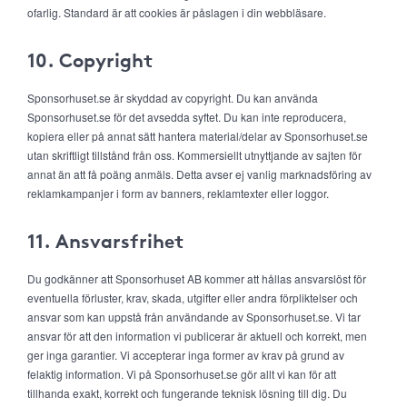
ofarlig. Standard är att cookies är påslagen i din webbläsare.
10. Copyright
Sponsorhuset.se är skyddad av copyright. Du kan använda
Sponsorhuset.se för det avsedda syftet. Du kan inte reproducera,
kopiera eller på annat sätt hantera material/delar av Sponsorhuset.se
utan skriftligt tillstånd från oss. Kommersiellt utnyttjande av sajten för
annat än att få poäng anmäls. Detta avser ej vanlig marknadsföring av
reklamkampanjer i form av banners, reklamtexter eller loggor.
11. Ansvarsfrihet
Du godkänner att Sponsorhuset AB kommer att hållas ansvarslöst för
eventuella förluster, krav, skada, utgifter eller andra förpliktelser och
ansvar som kan uppstå från användande av Sponsorhuset.se. Vi tar
ansvar för att den information vi publicerar är aktuell och korrekt, men
ger inga garantier. Vi accepterar inga former av krav på grund av
felaktig information. Vi på Sponsorhuset.se gör allt vi kan för att
tillhanda exakt, korrekt och fungerande teknisk lösning till dig. Du