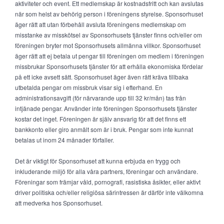
aktiviteter och event. Ett medlemskap är kostnadsfritt och kan avslutas
när som helst av behörig person i föreningens styrelse. Sponsorhuset
äger rätt att utan förbehåll avsluta föreningens medlemskap om
misstanke av misskötsel av Sponsorhusets tjänster finns och/eller om
föreningen bryter mot Sponsorhusets allmänna villkor. Sponsorhuset
äger rätt att ej betala ut pengar till föreningen om medlem i föreningen
missbrukar Sponsorhusets tjänster för att erhålla ekonomiska fördelar
på ett icke avsett sätt. Sponsorhuset äger även rätt kräva tillbaka
utbetalda pengar om missbruk visar sig i efterhand. En
administrationsavgift (för närvarande upp till 32 kr/mån) tas från
intjänade pengar. Använder inte föreningen Sponsorhusets tjänster
kostar det inget. Föreningen är själv ansvarig för att det finns ett
bankkonto eller giro anmält som är i bruk. Pengar som inte kunnat
betalas ut inom 24 månader förfaller.
Det är viktigt för Sponsorhuset att kunna erbjuda en trygg och
inkluderande miljö för alla våra partners, föreningar och användare.
Föreningar som främjar våld, pornografi, rasistiska åsikter, eller aktivt
driver politiska och/eller religiösa särintressen är därför inte välkomna
att medverka hos Sponsorhuset.