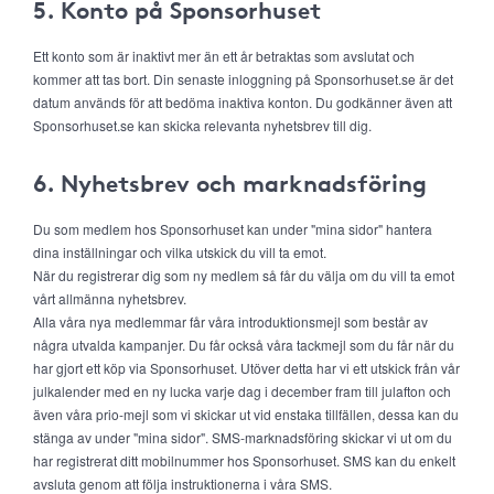
5. Konto på Sponsorhuset
Ett konto som är inaktivt mer än ett år betraktas som avslutat och
kommer att tas bort. Din senaste inloggning på Sponsorhuset.se är det
datum används för att bedöma inaktiva konton. Du godkänner även att
Sponsorhuset.se kan skicka relevanta nyhetsbrev till dig.
6. Nyhetsbrev och marknadsföring
Du som medlem hos Sponsorhuset kan under "mina sidor" hantera
dina inställningar och vilka utskick du vill ta emot.
När du registrerar dig som ny medlem så får du välja om du vill ta emot
vårt allmänna nyhetsbrev.
Alla våra nya medlemmar får våra introduktionsmejl som består av
några utvalda kampanjer. Du får också våra tackmejl som du får när du
har gjort ett köp via Sponsorhuset. Utöver detta har vi ett utskick från vår
julkalender med en ny lucka varje dag i december fram till julafton och
även våra prio-mejl som vi skickar ut vid enstaka tillfällen, dessa kan du
stänga av under "mina sidor". SMS-marknadsföring skickar vi ut om du
har registrerat ditt mobilnummer hos Sponsorhuset. SMS kan du enkelt
avsluta genom att följa instruktionerna i våra SMS.