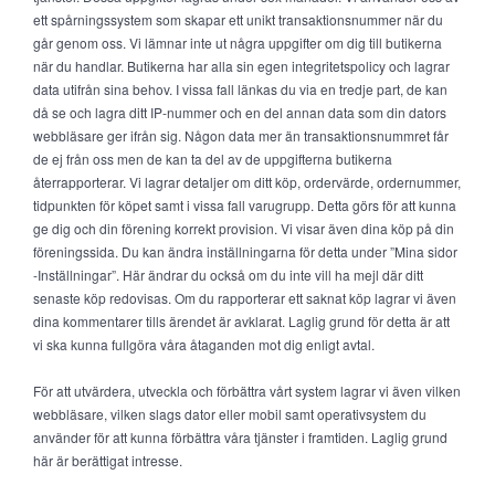
ett spårningssystem som skapar ett unikt transaktionsnummer när du
går genom oss. Vi lämnar inte ut några uppgifter om dig till butikerna
när du handlar. Butikerna har alla sin egen integritetspolicy och lagrar
data utifrån sina behov. I vissa fall länkas du via en tredje part, de kan
då se och lagra ditt IP-nummer och en del annan data som din dators
webbläsare ger ifrån sig. Någon data mer än transaktionsnummret får
de ej från oss men de kan ta del av de uppgifterna butikerna
återrapporterar. Vi lagrar detaljer om ditt köp, ordervärde, ordernummer,
tidpunkten för köpet samt i vissa fall varugrupp. Detta görs för att kunna
ge dig och din förening korrekt provision. Vi visar även dina köp på din
föreningssida. Du kan ändra inställningarna för detta under ”Mina sidor
-Inställningar”. Här ändrar du också om du inte vill ha mejl där ditt
senaste köp redovisas. Om du rapporterar ett saknat köp lagrar vi även
dina kommentarer tills ärendet är avklarat. Laglig grund för detta är att
vi ska kunna fullgöra våra åtaganden mot dig enligt avtal.
För att utvärdera, utveckla och förbättra vårt system lagrar vi även vilken
webbläsare, vilken slags dator eller mobil samt operativsystem du
använder för att kunna förbättra våra tjänster i framtiden. Laglig grund
här är berättigat intresse.