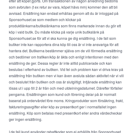
efter att köpet gjorts. Om transaktionen av någon anledning bedöms
som avbruten (t ex retur av vara, köpet hävs mm) kommer den att bli
avvisad. Ersättning kan endast erhållas genom att du är inloggad på
Sponsorhuset.se som medlem och klickar på
produktlänkarna/butikslänkarna som finns markerade innan du gör ett
köp i vald butik. Du måste klicka på varje unik butikslänk på
Sponsorhuset.se för att vi ska kunna ge dig ersättning. I de fall som
butiker inte kan rapportera dina köp till oss är vi inte ansvariga för att
hantera det. Butikerna bestämmer själva om de vill förmedla ersättning
och bedömer om trafiken/köp är äkta och enligt intentionen med den
ersättning de ger. Dessa regler är inte alltid publicerade och kan
beslutas i efterhand av butiken. Vid fel och problem kan vi driva krav på
ersättning från butiken men vi kan även avsluta sådan aktivitet när vi vill
och beslutet från butiken och oss är slutgiltigt. Intjänade ersättning kan
lösas ut i upp till 2 år från och med utdelningsdatumet. Därefter förfaller
pengarna. Ersättningen som kund och förening delar på är normalt
baserat på ordervärdet före moms. Kringprodukter som försäkring, frakt,
faktureringsavgifter eller köp av presentkort ger i normalfallet ingen
ersättning. Köp som betalas med presentkort eller andra värdecheckar
ger ingen ersättning.
I de fall kund använder rabattkoder som ej erhållits från Sponsorhuset