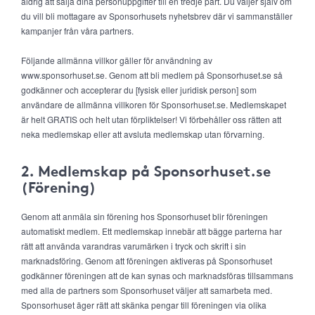
aldrig att sälja dina personuppgifter till en tredje part. Du väljer själv om
du vill bli mottagare av Sponsorhusets nyhetsbrev där vi sammanställer
kampanjer från våra partners.
Följande allmänna villkor gäller för användning av
www.sponsorhuset.se. Genom att bli medlem på Sponsorhuset.se så
godkänner och accepterar du [fysisk eller juridisk person] som
användare de allmänna villkoren för Sponsorhuset.se. Medlemskapet
är helt GRATIS och helt utan förpliktelser! Vi förbehåller oss rätten att
neka medlemskap eller att avsluta medlemskap utan förvarning.
2. Medlemskap på Sponsorhuset.se
(Förening)
Genom att anmäla sin förening hos Sponsorhuset blir föreningen
automatiskt medlem. Ett medlemskap innebär att bägge parterna har
rätt att använda varandras varumärken i tryck och skrift i sin
marknadsföring. Genom att föreningen aktiveras på Sponsorhuset
godkänner föreningen att de kan synas och marknadsföras tillsammans
med alla de partners som Sponsorhuset väljer att samarbeta med.
Sponsorhuset äger rätt att skänka pengar till föreningen via olika