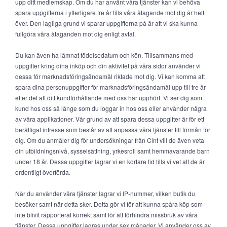
upp ditt medlemskap. Om du har använt våra tjänster kan vi behöva
spara uppgifterna i ytterligare tre år tills våra åtagande mot dig är helt
över. Den lagliga grund vi sparar uppgifterna på är att vi ska kunna
fullgöra våra åtaganden mot dig enligt avtal.
Du kan även ha lämnat födelsedatum och kön. Tillsammans med
uppgifter kring dina inköp och din aktivitet på våra sidor använder vi
dessa för marknadsföringsändamål riktade mot dig. Vi kan komma att
spara dina personuppgifter för marknadsföringsändamål upp till tre år
efter det att ditt kundförhållande med oss har upphört. Vi ser dig som
kund hos oss så länge som du loggar in hos oss eller använder några
av våra applikationer. Vår grund av att spara dessa uppgifter är för ett
berättigat intresse som består av att anpassa våra tjänster till förmån för
dig. Om du anmäler dig för undersökningar från Cint vill de även veta
din utbildningsnivå, sysselsättning, yrkesroll samt hemmavarande barn
under 18 år. Dessa uppgifter lagrar vi en kortare tid tills vi vet att de är
ordentligt överförda.
När du använder våra tjänster lagrar vi IP-nummer, vilken butik du
besöker samt när detta sker. Detta gör vi för att kunna spåra köp som
inte blivit rapporterat korrekt samt för att förhindra missbruk av våra
tjänster. Dessa uppgifter lagras under sex månader. Vi använder oss av