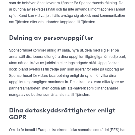
som de behöver för att leverera tjänster för Sponsorhusets räkning. De
är bundna av sekretessavtal och får inte använda informationen i annat
syfte. Kund kan vid varje tillfälle avsäga sig utskick med kommunikation
om Tjänsten eller erbjudanden kopplade till Tjänsten.
Delning av personuppgifter
Sponsorhuset kommer aldrig att sälja, hyra ut, dela med sig eller på
annat sätt distribuera eller göra dina uppgifter tillgängliga för tredje part,
utom när det krävs av juridiska eller lagstadgade skäl. Uppgifter kan
dock ibland överföras till tredje part som agerar för eller på uppdrag av
Sponsorhuset för vidare bearbetning enligt de syften för vilka dina
uppgifter ursprungligen samlades in. Detta kan t.ex. vara olika typer av
partnersamarbeten, men också affiliate-nätverk som tillhandahåller
många av de butiker som är anslutna till Tjänsten.
Dina dataskyddsrättigheter enligt
GDPR
Om du är bosatt i Europeiska ekonomiska samarbetsområdet (EES) har