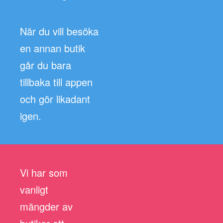
När du vill besöka
en annan butik
går du bara
tillbaka till appen
och gör likadant
igen.
Vi har som
vanligt
mängder av