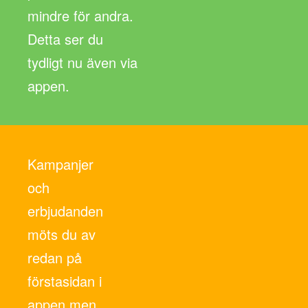
mindre för andra.
Detta ser du
tydligt nu även via
appen.
Kampanjer
och
erbjudanden
möts du av
redan på
förstasidan i
appen men