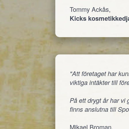
Tommy Ackås,
Kicks kosmetikked
"Att företaget har ku
viktiga intäkter till fö
På ett drygt år har vi
finns anslutna till Sp
Mikael Broman,