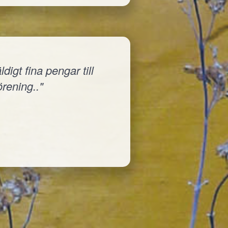
igt fina pengar till
örening.."