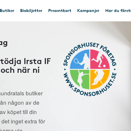
Butiker
Biobiljetter
Presentkort
Kampanjer
Har du före
ag
ödja Irsta IF
 och när ni
undratals butiker
från någon av de
v köpet till din
 det inget extra för
ikerna via