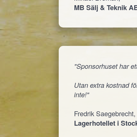
MB Sälj & Teknik A
"Sponsorhuset har ett
Utan extra kostnad för
inte!"
Fredrik Saegebrecht,
Lagerhotellet i Sto