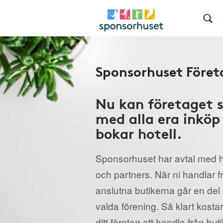
Sponsorhuset Föret
Nu kan företaget st
med alla era inköp
bokar hotell.
Sponsorhuset har avtal med h
och partners. När ni handlar 
anslutna butikerna går en del a
valda förening. Så klart kostar
ditt företag att handla från but