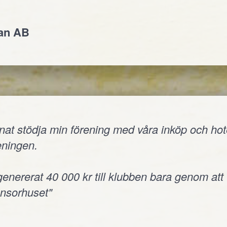
jan AB
nnat stödja min förening med våra inköp och hote
reningen.
 genererat 40 000 kr till klubben bara genom att
onsorhuset"