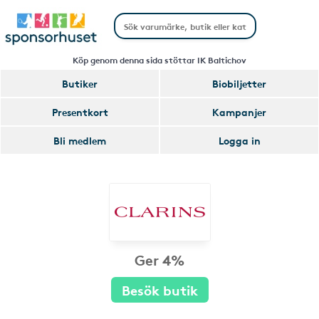
Köp genom denna sida stöttar IK Baltichov
Butiker
Biobiljetter
Presentkort
Kampanjer
Bli medlem
Logga in
Ger 4%
Besök butik