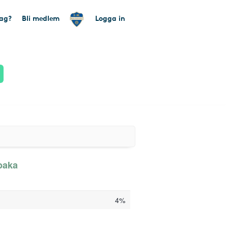
tag?
Bli medlem
Logga in
lbaka
4%