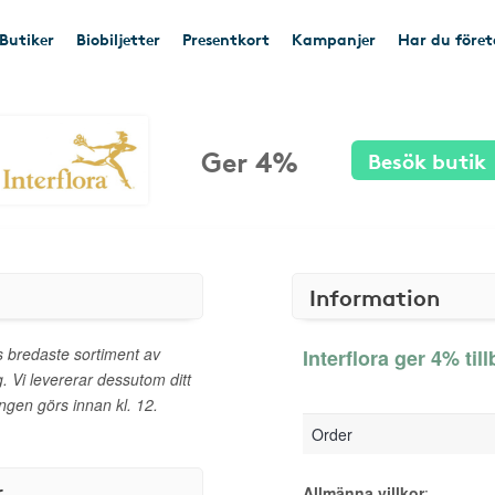
Butiker
Biobiljetter
Presentkort
Kampanjer
Har du före
Ger 4%
Besök butik
Information
es bredaste sortiment av
Interflora ger 4% til
g. Vi levererar dessutom ditt
en görs innan kl. 12.
Order
r
Allmänna villkor
: