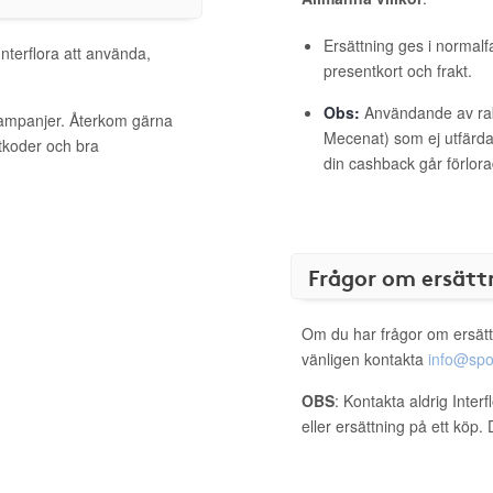
Ersättning ges i normalf
Interflora att använda,
presentkort och frakt.
Obs:
Användande av raba
 kampanjer. Återkom gärna
Mecenat) som ej utfärdat
ttkoder och bra
din cashback går förlora
Frågor om ersätt
Om du har frågor om ersätt
vänligen kontakta
info@spo
OBS
: Kontakta aldrig Inter
eller ersättning på ett köp