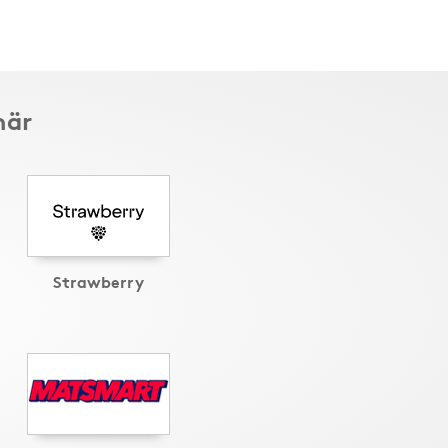
här
Strawberry