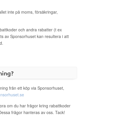
allet inte på moms, försäkringar,
ttkoder och andra rabatter (t ex
s av Sponsorhuset kan resultera i att
d.
ning?
ning från ett köp via Sponsorhuset,
nsorhuset.se
flora om du har frågor kring rabattkoder
. Dessa frågor hanteras av oss. Tack!