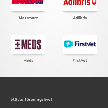
Matsmart
Adlibris
Meds
FirstVet
Stötta föreningslivet