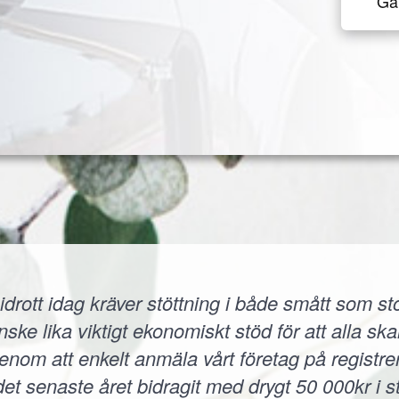
Gå 
idrott idag kräver stöttning i både smått som sto
 lika viktigt ekonomiskt stöd för att alla skall
 Genom att enkelt anmäla vårt företag på registr
et senaste året bidragit med drygt 50 000kr i s