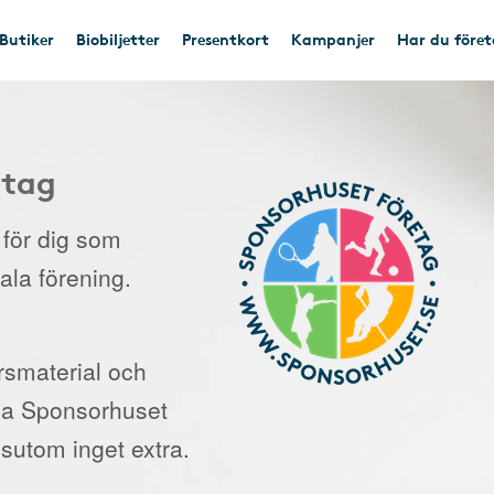
Butiker
Biobiljetter
Presentkort
Kampanjer
Har du före
etag
e för dig som
kala förening.
orsmaterial och
 via Sponsorhuset
sutom inget extra.