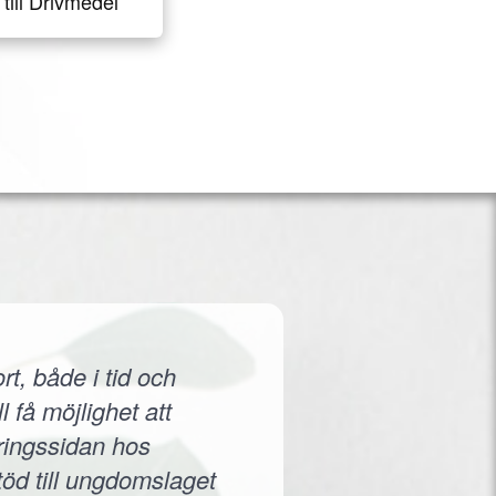
till Drivmedel
rt, både i tid och
 få möjlighet att
eringssidan hos
töd till ungdomslaget