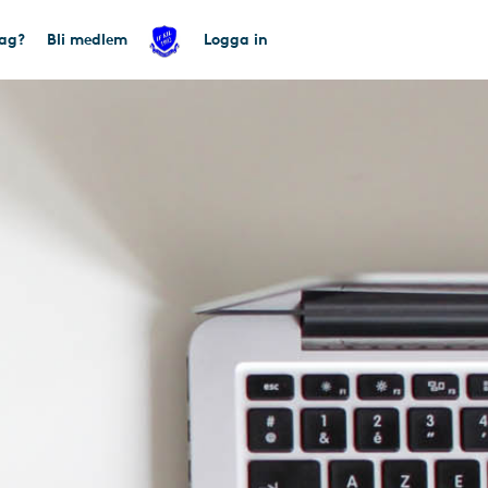
tag?
Bli medlem
Logga in