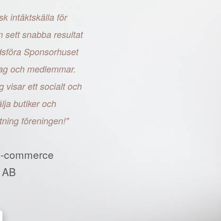
sk intäktskälla för
n sett snabba resultat
adsföra Sponsorhuset
retag och medlemmar.
g visar ett socialt och
ja butiker och
tning föreningen!"
E-commerce
 AB