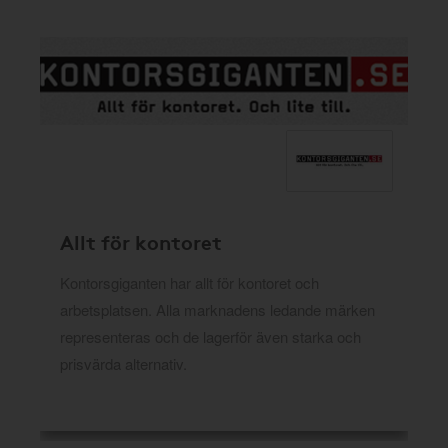
Allt för kontoret
Kontorsgiganten har allt för kontoret och
arbetsplatsen. Alla marknadens ledande märken
representeras och de lagerför även starka och
prisvärda alternativ.