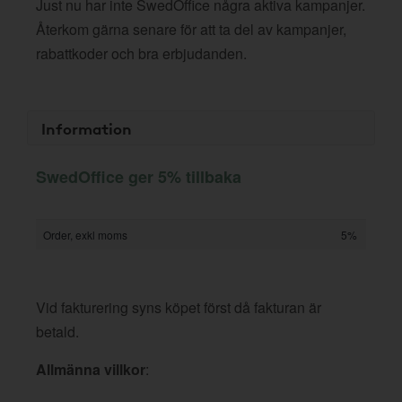
Just nu har inte SwedOffice några aktiva kampanjer.
Återkom gärna senare för att ta del av kampanjer,
rabattkoder och bra erbjudanden.
Information
SwedOffice ger 5% tillbaka
Order, exkl moms
5%
Vid fakturering syns köpet först då fakturan är
betald.
Allmänna villkor
: