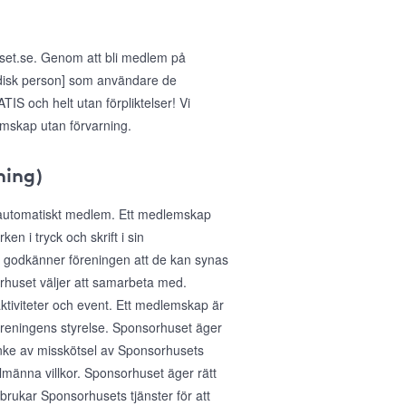
uset.se. Genom att bli medlem på
idisk person] som användare de
IS och helt utan förpliktelser! Vi
emskap utan förvarning.
ning)
 automatiskt medlem. Ett medlemskap
n i tryck och skrift i sin
 godkänner föreningen att de kan synas
huset väljer att samarbeta med.
aktiviteter och event. Ett medlemskap är
föreningens styrelse. Sponsorhuset äger
anke av misskötsel av Sponsorhusets
lmänna villkor. Sponsorhuset äger rätt
sbrukar Sponsorhusets tjänster för att