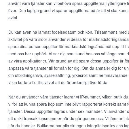
använt våra tjänster kan vi behöva spara uppgifterna i ytterligare tr
över. Den lagliga grund vi sparar uppgifterna på är att vi ska kunn
avtal.
Du kan även ha lämnat födelsedatum och kön. Tillsammans med upp
aktivitet på våra sidor använder vi dessa för marknadsföringsända
spara dina personuppgifter för marknadsföringsändamål upp till tre 
med oss har upphört. Vi ser dig som kund hos oss så länge som d
av våra applikationer. Vår grund av att spara dessa uppgifter är för
anpassa våra tjänster till förmån för dig. Om du anmäler dig för un
din utbildningsnivå, sysselsättning, yrkesroll samt hemmavarande 
vi en kortare tid tills vi vet att de är ordentligt överförda.
När du använder våra tjänster lagrar vi IP-nummer, vilken butik du
vi för att kunna spåra köp som inte blivit rapporterat korrekt samt 
tjänster. Dessa uppgifter lagras under sex månader. Vi använder
ett unikt transaktionsnummer när du går genom oss. Vi lämnar inte 
när du handlar. Butikerna har alla sin egen integritetspolicy och lagr