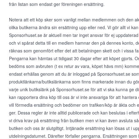
från listan som endast ger föreningen ersättning.
Notera att ett köp sker som vanligt mellan medlemmen och den aktu
olika butikerna ändra sin ersättning upp eller ned. Vi gör allt vi kan 
Sponsorhuset.se är aktuell men tar inget ansvar för ej uppdaterad
och vi spårat detta till en medlem hamnar den på dennes konto, det
räknas som genomfört efter det att betalningen skett och i vissa fall
Pengarna kan hämtas ut tidigast 30 dagar efter att köpet gjorts.
bedöms som avbruten (t ex retur av vara, köpet hävs mm) kommer 
endast erhållas genom att du är inloggad på Sponsorhuset.se so
produktlänkarna/butikslänkarna som finns markerade innan du gör e
varje unik butikslänk på Sponsorhuset.se för att vi ska kunna ge dig
kan rapportera dina köp till oss är vi inte ansvariga för att hante
vill förmedla ersättning och bedömer om trafiken/köp är äkta och 
ger. Dessa regler är inte alltid publicerade och kan beslutas i eft
vi driva krav på ersättning från butiken men vi kan även avsluta såda
butiken och oss är slutgiltigt. Intjänade ersättning kan lösas ut i up
utdelningsdatumet. Därefter förfaller pengarna. Ersättningen som 