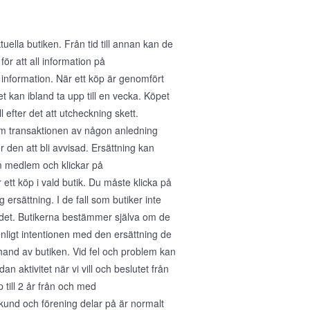
ella butiken. Från tid till annan kan de
för att all information på
 information. När ett köp är genomfört
 kan ibland ta upp till en vecka. Köpet
 efter det att utcheckning skett.
 Om transaktionen av någon anledning
den att bli avvisad. Ersättning kan
m medlem och klickar på
tt köp i vald butik. Du måste klicka på
 ersättning. I de fall som butiker inte
ra det. Butikerna bestämmer själva om de
enligt intentionen med den ersättning de
erhand av butiken. Vid fel och problem kan
n aktivitet när vi vill och beslutet från
p till 2 år från och med
kund och förening delar på är normalt