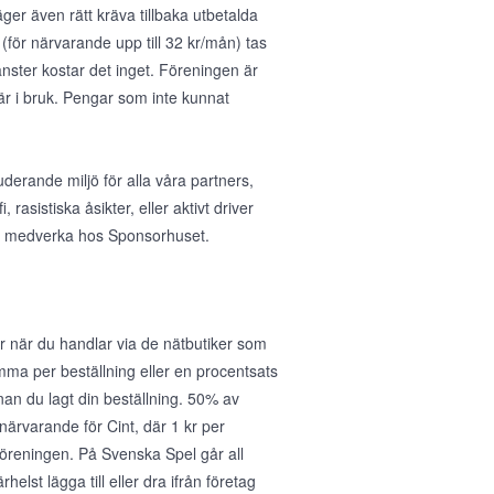
ger även rätt kräva tillbaka utbetalda
(för närvarande upp till 32 kr/mån) tas
nster kostar det inget. Föreningen är
 är i bruk. Pengar som inte kunnat
uderande miljö för alla våra partners,
asistiska åsikter, eller aktivt driver
 att medverka hos Sponsorhuset.
 när du handlar via de nätbutiker som
umma per beställning eller en procentsats
nan du lagt din beställning. 50% av
r närvarande för Cint, där 1 kr per
föreningen. På Svenska Spel går all
helst lägga till eller dra ifrån företag