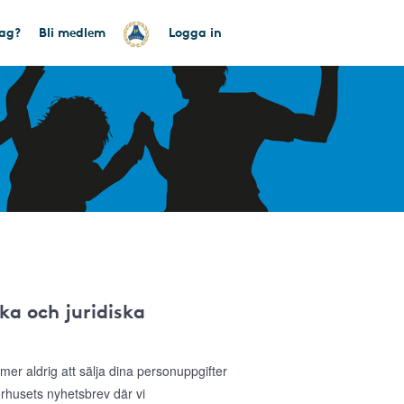
tag?
Bli medlem
Logga in
ka och juridiska
r aldrig att sälja dina personuppgifter
sorhusets nyhetsbrev där vi