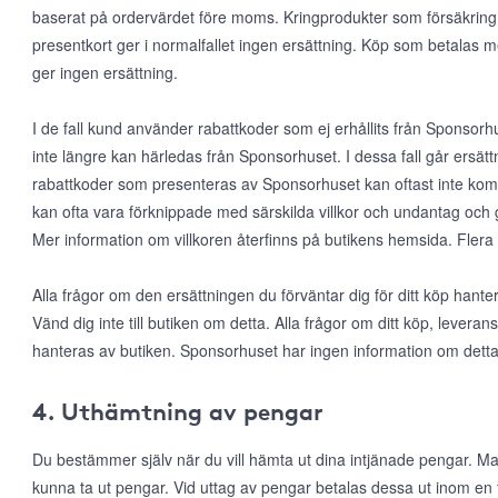
baserat på ordervärdet före moms. Kringprodukter som försäkring, f
presentkort ger i normalfallet ingen ersättning. Köp som betalas 
ger ingen ersättning.
I de fall kund använder rabattkoder som ej erhållits från Sponsorhus
inte längre kan härledas från Sponsorhuset. I dessa fall går ersätt
rabattkoder som presenteras av Sponsorhuset kan oftast inte k
kan ofta vara förknippade med särskilda villkor och undantag och 
Mer information om villkoren återfinns på butikens hemsida. Flera
Alla frågor om den ersättningen du förväntar dig för ditt köp han
Vänd dig inte till butiken om detta. Alla frågor om ditt köp, leveran
hanteras av butiken. Sponsorhuset har ingen information om detta
4. Uthämtning av pengar
Du bestämmer själv när du vill hämta ut dina intjänade pengar. Man
kunna ta ut pengar. Vid uttag av pengar betalas dessa ut inom en