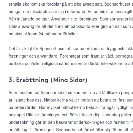
erhålla ekonomiska fördelar på ett icke avsett sätt. Sponsorhuset ä
pengar om missbruk visar sig i efterhand. En administrationsavgift 
från intjänade pengar. Använder inte föreningen Sponsorhusets tjä
själv ansvarig för att det finns ett bankkonto eller giro anmält som
betalas ut inom 24 månader förfaller.
Det är viktigt för Sponsorhuset att kunna erbjuda en trygg och inkl
föreningar och användare. Föreningar som främjar våld, pornografi, r
politiska och/eller religiösa särintressen är därför inte välkomna
3. Ersättning (Mina Sidor)
Som medlem på Sponsorhuset.se kommer du att få tillbaka pengar
är listade hos oss. Nätbutikerna väljer mellan att betala en fast s
på ordervärdet. Hur mycket nätbutikerna betalar framgår tydligt in
beloppet tillfaller föreningen och 50% tillfaller dig. Undantag gälle
undersökning går till den besvarar undersökningen och resten till 
ersättning till föreningen. Sponsorhuset förbehåller sig rätten att när