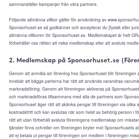
sammanställer kampanjer från våra partners.
Följande allmänna villkor gäller för användning av www.sponsorh
Sponsorhuset.se så godkänner och accepterar du [fysisk eller jur
allmänna villkoren för Sponsorhuset.se. Medlemskapet är helt GRAT
förbehåller oss rätten att neka medlemskap eller att avsluta medl
2. Medlemskap på Sponsorhuset.se (Före
Genom att anmäla sin förening hos Sponsorhuset blir föreningen
innebär att bägge parterna har rätt att använda varandras varumärke
marknadsföring. Genom att föreningen aktiveras på Sponsorhuset
och marknadsföras tillsammans med alla de partners som Sponsor
Sponsorhuset äger rätt att skänka pengar till föreningen via olika 
kostnadsfritt och kan avslutas när som helst av behörig person i 
rätt att utan förbehåll avsluta föreningens medlemskap om misst
tjänster finns och/eller om föreningen bryter mot Sponsorhusets al
att ej betala ut pengar till föreningen om medlem i föreningen mis