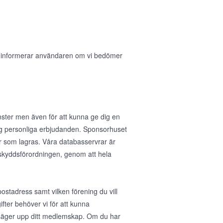
i informerar användaren om vi bedömer
nster men även för att kunna ge dig en
 dig personliga erbjudanden. Sponsorhuset
r som lagras. Våra databasservrar är
taskyddsförordningen, genom att hela
stadress samt vilken förening du vill
fter behöver vi för att kunna
u säger upp ditt medlemskap. Om du har