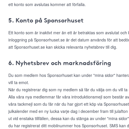
ett konto som avslutas kommer att förfalla.
5. Konto på Sponsorhuset
Ett konto som är inaktivt mer än ett år betraktas som avslutat och
inloggning på Sponsorhuset.se är det datum används för att bed
att Sponsorhuset.se kan skicka relevanta nyhetsbrev till dig.
6. Nyhetsbrev och marknadsföring
Du som medlem hos Sponsorhuset kan under "mina sidor" hantera di
vill ta emot.
När du registrerar dig som ny medlem så får du välja om du vill t
Alla våra nya medlemmar får våra introduktionsmejl som består a
våra tackmejl som du får när du har gjort ett köp via Sponsorhuset. 
julkalender med en ny lucka varje dag i december fram till julafton
ut vid enstaka tillfällen, dessa kan du stänga av under "mina sido
du har registrerat ditt mobilnummer hos Sponsorhuset. SMS kan du