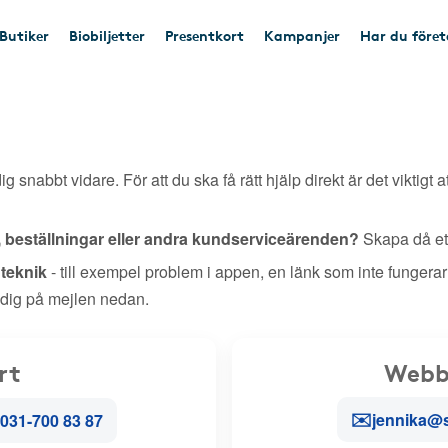
Butiker
Biobiljetter
Presentkort
Kampanjer
Har du före
ig snabbt vidare. För att du ska få rätt hjälp direkt är det viktigt a
, beställningar eller andra kundserviceärenden?
Skapa då ett
r teknik
- till exempel problem i appen, en länk som inte fungerar
 dig på mejlen nedan.
rt
Webb
✉️
jennika@
031-700 83 87