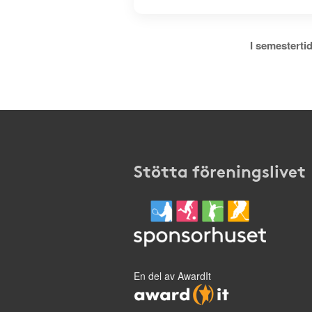
I semestertid
Stötta föreningslivet
En del av AwardIt