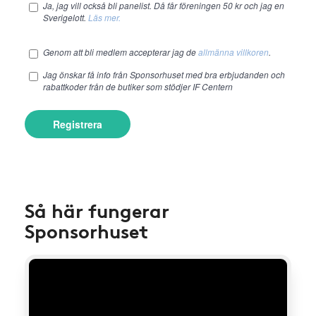
Ja, jag vill också bli panelist. Då får föreningen 50 kr och jag en
Sverigelott.
Läs mer.
Genom att bli medlem accepterar jag de
allmänna villkoren
.
Jag önskar få info från Sponsorhuset med bra erbjudanden och
rabattkoder från de butiker som stödjer IF Centern
Registrera
Så här fungerar
Sponsorhuset