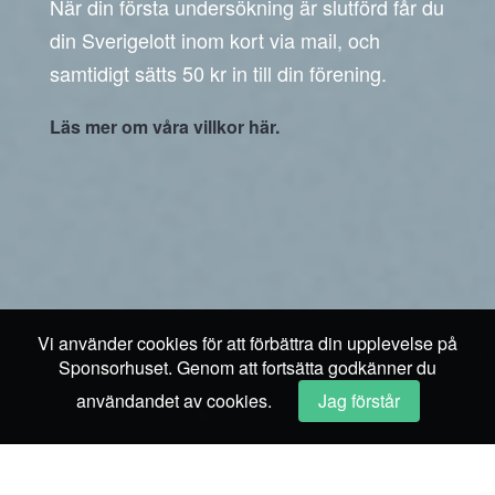
När din första undersökning är slutförd får du
din Sverigelott inom kort via mail, och
samtidigt sätts 50 kr in till din förening.
Läs mer om våra villkor här.
Vi använder cookies för att förbättra din upplevelse på
Sponsorhuset. Genom att fortsätta godkänner du
användandet av cookies.
Jag förstår