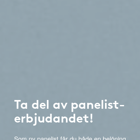
Ta del av panelist-
erbjudandet!
Som ny panelist får du både en belöning