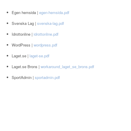
Egen hemsida |
egen-hemsida.pdf
Svenska Lag |
svenska-lag.pdf
Idrottonline |
idrottonline.pdf
WordPress |
wordpress.pdf
Laget.se |
laget-se.pdf
Laget.se Brons |
workaround_laget_se_brons.pdf
SportAdmin |
sportadmin.pdf