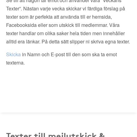
Se till att någon tar emot och använder våra ”Veckans
Texter”. Nästan varje vecka skickar vi färdiga förslag på
texter som är perfekta att använda till er hemsida,
Facebooksida eller som utskick till medlemmar. Våra
texter handlar om olika saker hela tiden men innehåller
alltid era länkar. På detta sätt slipper ni skriva egna texter.
Skicka
in Namn och E-post till den som ska ta emot
texterna.
Texter till mejlutskick &