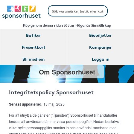
Köp genom denna sida stöttar Höganäs Simsällskap
Butiker
Biobiljetter
Presentkort
Kampanjer
Bli medlem
Logga in
Om Sponsorhuset
Integritetspolicy Sponsorhuset
Senast uppdaterad:
15 maj, 2025
För att utnyttja de tjänster ("Tjänsten") Sponsorhuset tillhandahåller
fordras att användare lämnar vissa personuppgifter. Nedan beskrivs i
vilket syfte personuppgifter samlas in och används i samband med
utnyttjande av Tjänsten. Genom att registrera sig för användning av