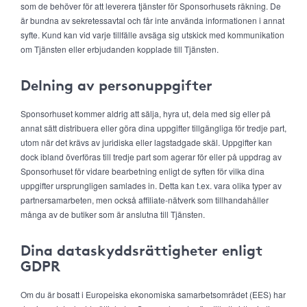
som de behöver för att leverera tjänster för Sponsorhusets räkning. De
är bundna av sekretessavtal och får inte använda informationen i annat
syfte. Kund kan vid varje tillfälle avsäga sig utskick med kommunikation
om Tjänsten eller erbjudanden kopplade till Tjänsten.
Delning av personuppgifter
Sponsorhuset kommer aldrig att sälja, hyra ut, dela med sig eller på
annat sätt distribuera eller göra dina uppgifter tillgängliga för tredje part,
utom när det krävs av juridiska eller lagstadgade skäl. Uppgifter kan
dock ibland överföras till tredje part som agerar för eller på uppdrag av
Sponsorhuset för vidare bearbetning enligt de syften för vilka dina
uppgifter ursprungligen samlades in. Detta kan t.ex. vara olika typer av
partnersamarbeten, men också affiliate-nätverk som tillhandahåller
många av de butiker som är anslutna till Tjänsten.
Dina dataskyddsrättigheter enligt
GDPR
Om du är bosatt i Europeiska ekonomiska samarbetsområdet (EES) har