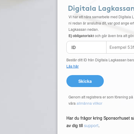
Digitala Lagkassa
Vi har ett nära samarbete med Digitala 
ni redan är anslutna dit, var god ange ert
Lagkassan nedan.
Ej obligatoriskt
och går även bra att gör
ID
Består ditt ID från Digitala Lagkassan bar
Läs här
Skicka
Genom att registrera er som förening p
våra
allmänna villkor
Har du frågor kring Sponsorhuset s
av dig till
support
.