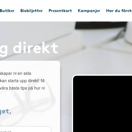
Butiker
Biobiljetter
Presentkort
Kampanjer
Har du före
g direkt
 skapar ni en sida
 kan starta upp direkt! Ni
åra bästa tips på hur ni
get,