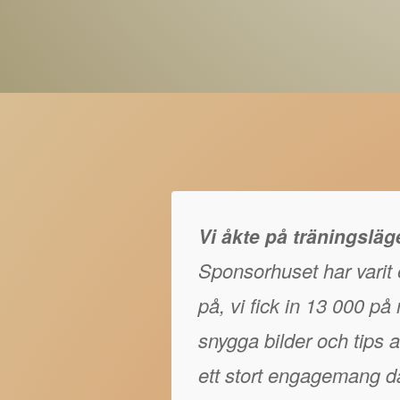
Vi åkte på träningslä
Sponsorhuset har varit e
på, vi fick in 13 000 p
snygga bilder och tips at
ett stort engagemang då