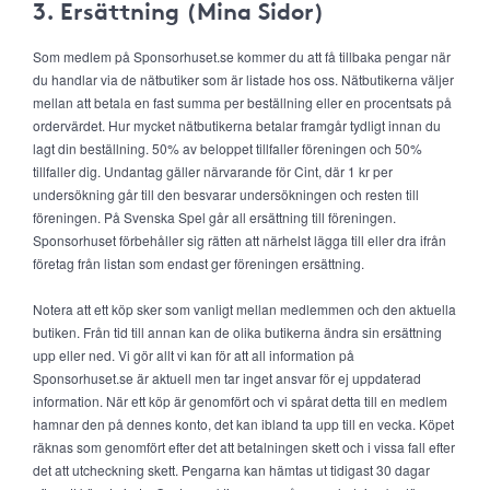
3. Ersättning (Mina Sidor)
Som medlem på Sponsorhuset.se kommer du att få tillbaka pengar när
du handlar via de nätbutiker som är listade hos oss. Nätbutikerna väljer
mellan att betala en fast summa per beställning eller en procentsats på
ordervärdet. Hur mycket nätbutikerna betalar framgår tydligt innan du
lagt din beställning. 50% av beloppet tillfaller föreningen och 50%
tillfaller dig. Undantag gäller närvarande för Cint, där 1 kr per
undersökning går till den besvarar undersökningen och resten till
föreningen. På Svenska Spel går all ersättning till föreningen.
Sponsorhuset förbehåller sig rätten att närhelst lägga till eller dra ifrån
företag från listan som endast ger föreningen ersättning.
Notera att ett köp sker som vanligt mellan medlemmen och den aktuella
butiken. Från tid till annan kan de olika butikerna ändra sin ersättning
upp eller ned. Vi gör allt vi kan för att all information på
Sponsorhuset.se är aktuell men tar inget ansvar för ej uppdaterad
information. När ett köp är genomfört och vi spårat detta till en medlem
hamnar den på dennes konto, det kan ibland ta upp till en vecka. Köpet
räknas som genomfört efter det att betalningen skett och i vissa fall efter
det att utcheckning skett. Pengarna kan hämtas ut tidigast 30 dagar