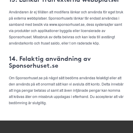
Användaren är ej tillåten att modifiera länkar och använda för eget bruk
på externa webbplatser. Sponsorhusets länkar får endast användas i
samband med besök via www.sponsorhuset.se, dess systersajter samt
via produkter och applikationer byggda eller licensierade av
Sponsorhuset. Missbruk av detta beivras och kan leda till avstängt
användarkonto och fruset saldo, eller t om raderade köp.
14. Felaktig användning av
Sponsorhuset.se
Om Sponsorhuset.se på något sätt bedöms användas felaktigt eller att
den används på ett onormalt sätt kan vi avsluta ditt konto. Detta innebär
att inga pengar betalas ut samt att även intjänade pengar kan komma
att krävas åter om missbruk uppdagas i efterhand. Du accepterar att vår
bedömning är slutgiltig.