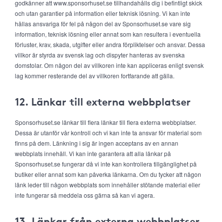
godkänner att www.sponsorhuset.se tillhandahålls dig i befintligt skick
och utan garantier på information eller teknisk lösning. Vi kan inte
hållas ansvariga för fel på någon del av Sponsorhuset.se vare sig
information, teknisk lösning eller annat som kan resultera i eventuella
förluster, krav, skada, utgifter eller andra förpliktelser och ansvar. Dessa
villkor är styrda av svensk lag och dispyter hanteras av svenska
domstolar. Om någon del av villkoren inte kan appliceras enligt svensk
lag kommer resterande del av villkoren fortfarande att gälla.
12. Länkar till externa webbplatser
Sponsorhuset.se länkar till flera länkar till flera externa webbplatser.
Dessa är utanför vår kontroll och vi kan inte ta ansvar för material som
finns på dem. Länkning i sig är ingen acceptans av en annan
webbplats innehåll. Vi kan inte garantera att alla länkar på
Sponsorhuset.se fungerar då vi inte kan kontrollera tillgänglighet på
butiker eller annat som kan påverka länkarna. Om du tycker att någon
länk leder till någon webbplats som innehåller stötande material eller
inte fungerar så meddela oss gärna så kan vi agera.
13. Länkar från externa webbplatser