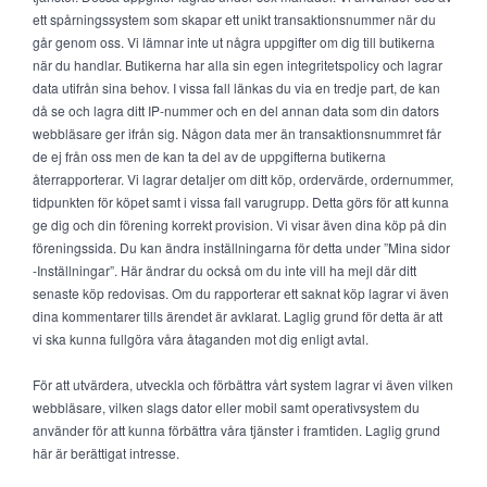
ett spårningssystem som skapar ett unikt transaktionsnummer när du
går genom oss. Vi lämnar inte ut några uppgifter om dig till butikerna
när du handlar. Butikerna har alla sin egen integritetspolicy och lagrar
data utifrån sina behov. I vissa fall länkas du via en tredje part, de kan
då se och lagra ditt IP-nummer och en del annan data som din dators
webbläsare ger ifrån sig. Någon data mer än transaktionsnummret får
de ej från oss men de kan ta del av de uppgifterna butikerna
återrapporterar. Vi lagrar detaljer om ditt köp, ordervärde, ordernummer,
tidpunkten för köpet samt i vissa fall varugrupp. Detta görs för att kunna
ge dig och din förening korrekt provision. Vi visar även dina köp på din
föreningssida. Du kan ändra inställningarna för detta under ”Mina sidor
-Inställningar”. Här ändrar du också om du inte vill ha mejl där ditt
senaste köp redovisas. Om du rapporterar ett saknat köp lagrar vi även
dina kommentarer tills ärendet är avklarat. Laglig grund för detta är att
vi ska kunna fullgöra våra åtaganden mot dig enligt avtal.
För att utvärdera, utveckla och förbättra vårt system lagrar vi även vilken
webbläsare, vilken slags dator eller mobil samt operativsystem du
använder för att kunna förbättra våra tjänster i framtiden. Laglig grund
här är berättigat intresse.