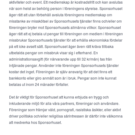
aktiviteter och event. Ett medlemskap är kostnadsfritt och kan avslutas
när som helst av behörig person i föreningens styrelse. Sponsorhuset
äger rätt att utan förbehåll avsluta föreningens medlemskap om
misstanke av misskötsel av Sponsorhusets tjänster finns och/eller om
föreningen bryter mot Sponsorhusets allmänna villkor. Sponsorhuset
äger rätt att ej betala ut pengar till föreningen om medlem i föreningen
missbrukar Sponsorhusets tjänster för att erhålla ekonomiska fördelar
på ett icke avsett sätt. Sponsorhuset äger även rätt kräva tillbaka
utbetalda pengar om missbruk visar sig i efterhand. En
administrationsavgift (för närvarande upp till 32 kr/mån) tas från
intjänade pengar. Använder inte föreningen Sponsorhusets tjänster
kostar det inget. Föreningen är själv ansvarig för att det finns ett
bankkonto eller giro anmält som är i bruk. Pengar som inte kunnat
betalas ut inom 24 månader förfaller.
Det är viktigt för Sponsorhuset att kunna erbjuda en trygg och
inkluderande miljö för alla våra partners, föreningar och användare.
Föreningar som främjar våld, pornografi, rasistiska åsikter, eller aktivt
driver politiska och/eller religiösa särintressen är därför inte välkomna
att medverka hos Sponsorhuset.