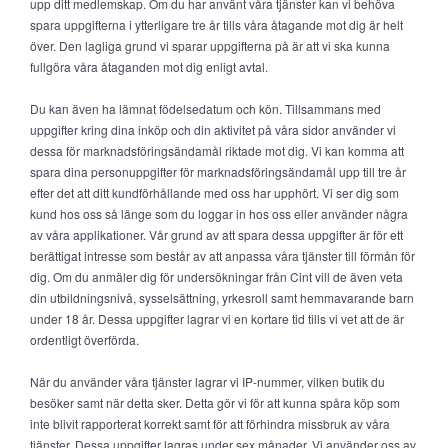
upp ditt medlemskap. Om du har använt våra tjänster kan vi behöva
spara uppgifterna i ytterligare tre år tills våra åtagande mot dig är helt
över. Den lagliga grund vi sparar uppgifterna på är att vi ska kunna
fullgöra våra åtaganden mot dig enligt avtal.
Du kan även ha lämnat födelsedatum och kön. Tillsammans med
uppgifter kring dina inköp och din aktivitet på våra sidor använder vi
dessa för marknadsföringsändamål riktade mot dig. Vi kan komma att
spara dina personuppgifter för marknadsföringsändamål upp till tre år
efter det att ditt kundförhållande med oss har upphört. Vi ser dig som
kund hos oss så länge som du loggar in hos oss eller använder några
av våra applikationer. Vår grund av att spara dessa uppgifter är för ett
berättigat intresse som består av att anpassa våra tjänster till förmån för
dig. Om du anmäler dig för undersökningar från Cint vill de även veta
din utbildningsnivå, sysselsättning, yrkesroll samt hemmavarande barn
under 18 år. Dessa uppgifter lagrar vi en kortare tid tills vi vet att de är
ordentligt överförda.
När du använder våra tjänster lagrar vi IP-nummer, vilken butik du
besöker samt när detta sker. Detta gör vi för att kunna spåra köp som
inte blivit rapporterat korrekt samt för att förhindra missbruk av våra
tjänster. Dessa uppgifter lagras under sex månader. Vi använder oss av