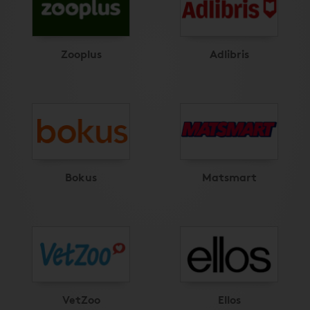
Zooplus
Adlibris
Bokus
Matsmart
VetZoo
Ellos