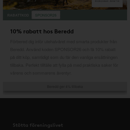
RABATTKOD
SPONSOR26
10% rabatt hos Beredd
Förbered dig inför utehalvåret med smarta produkter från
Beredd. Använd koden SPONSOR26 och få 10% rabatt
på ditt köp, samtidigt som du får den vanliga ersättningen
tillbaka. Perfekt tillfälle att fylla på med praktiska saker för
vårens och sommarens äventyr.
Beredd ger 4% tillbaka
Stötta föreningslivet