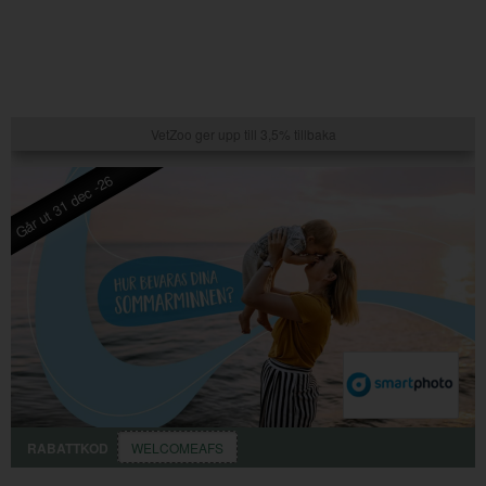
VetZoo ger upp till 3,5% tillbaka
Går ut 31 dec -26
RABATTKOD
WELCOMEAFS