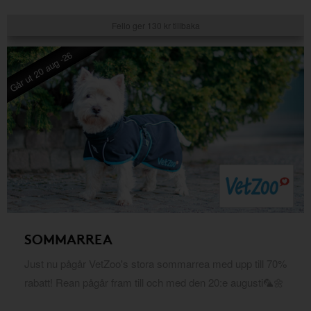
Fello ger 130 kr tillbaka
Går ut 20 aug -26
SOMMARREA
Just nu pågår VetZoo's stora sommarrea med upp till 70%
rabatt! Rean pågår fram till och med den 20:e augusti🦜🌼