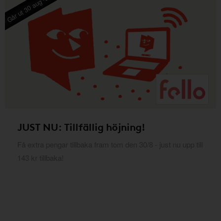
Går ut 30 aug -26
JUST NU: Tillfällig höjning!
Få extra pengar tillbaka fram tom den 30/8 - just nu upp till
143 kr tillbaka!