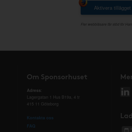
Aktivera tillägget
Fler webbläsare får stöd för Han
Om Sponsorhuset
Mer
Adress
:
Lagergatan 1 Hus B19a, 4 tr
415 11 Göteborg
Lad
Kontakta oss
FAQ