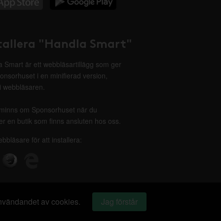
tallera "Handla Smart"
 Smart är ett webbläsartillägg som ger
onsorhuset i en minifierad version,
 i webbläsaren.
minns om Sponsorhuset när du
r en butik som finns ansluten hos oss.
ebbläsare för att installera:
 användandet av cookies.
Jag förstår