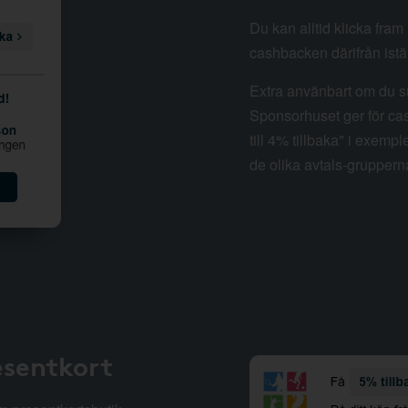
Du kan alltid klicka fra
cashbacken därifrån istäl
Extra använbart om du su
Sponsorhuset ger för cas
till 4% tillbaka" i exempl
de olika avtals-gruppern
esentkort