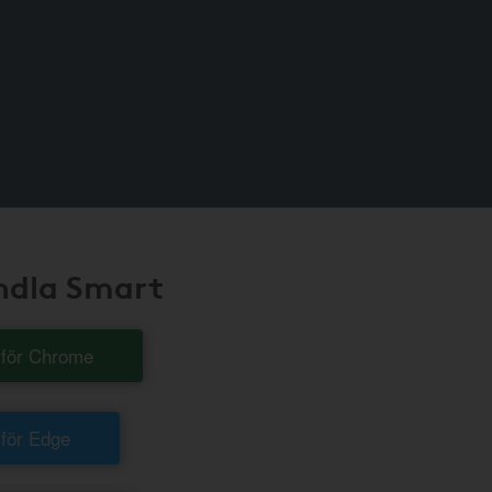
andla Smart
t för Chrome
 för Edge