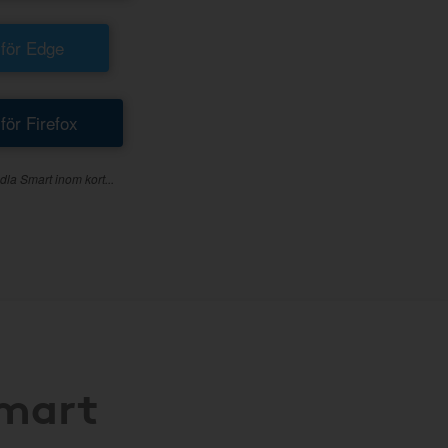
 för Edge
 för Firefox
dla Smart inom kort...
Smart