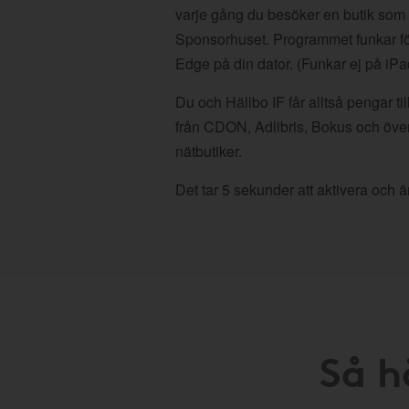
varje gång du besöker en butik som
Sponsorhuset. Programmet funkar fö
Edge på din dator. (Funkar ej på iPa
Du och Hällbo IF får alltså pengar ti
från CDON, Adlibris, Bokus och öve
nätbutiker.
Det tar 5 sekunder att aktivera och är
Så h