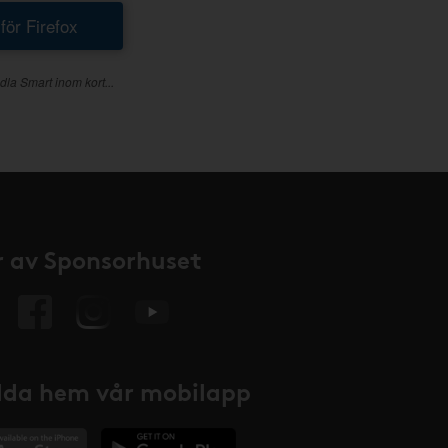
 för Firefox
dla Smart inom kort...
 av Sponsorhuset
da hem vår mobilapp