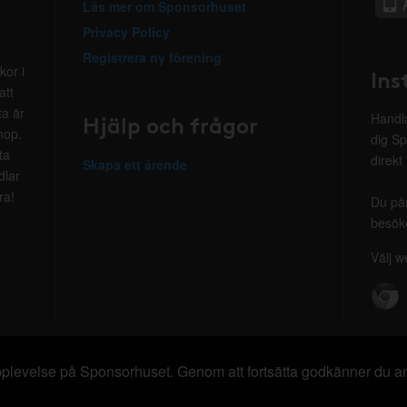
Läs mer om Sponsorhuset
Privacy Policy
Registrera ny förening
kor i
Ins
att
ta är
Hjälp och frågor
Handla
hop.
dig Sp
ta
direkt
Skapa ett ärende
dlar
ra!
Du på
besöke
Välj w
 upplevelse på Sponsorhuset. Genom att fortsätta godkänner du