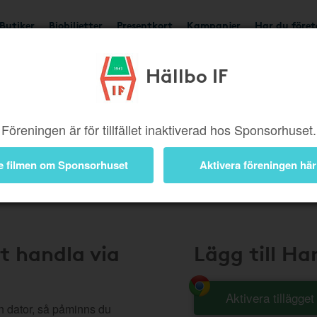
Butiker
Biobiljetter
Presentkort
Kampanjer
Har du före
Hällbo IF
Handla Smart
Föreningen är för tillfället inaktiverad hos Sponsorhuset.
e filmen om Sponsorhuset
Aktivera föreningen här
t handla via
Lägg till H
Aktivera tillägge
n dator, så påminns du