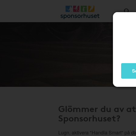
S
Glömmer du av at
Sponsorhuset?
Lugn, aktivera "Handla Smart" på di