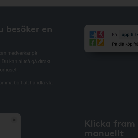
u besöker en
 som medverkar på
Du kan alltså gå direkt
sorhuset.
lömma bort att handla via
Klicka fram
manuellt