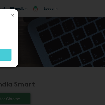
tag?
Bli medlem
Logga in
andla Smart
t för Chrome