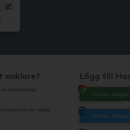
t enklare?
Lägg till H
 av Sponsorhuset
Aktivera tillägge
.
y policy och mer i detalj
Aktivera tillägget