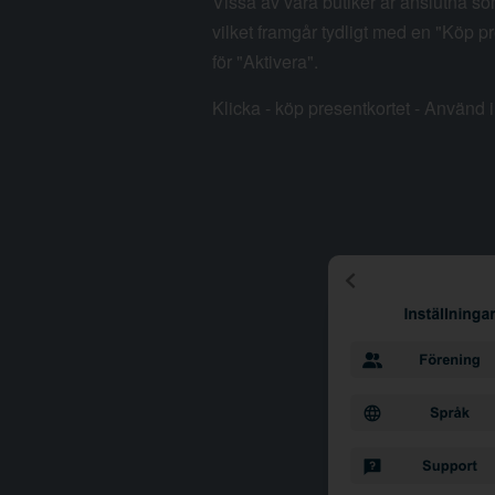
Vissa av våra butiker är anslutna so
vilket framgår tydligt med en "Köp pr
för "Aktivera".
Klicka - köp presentkortet - Använd i 