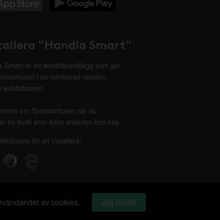
tallera "Handla Smart"
 Smart är ett webbläsartillägg som ger
onsorhuset i en minifierad version,
 i webbläsaren.
minns om Sponsorhuset när du
r en butik som finns ansluten hos oss.
ebbläsare för att installera:
 användandet av cookies.
Jag förstår