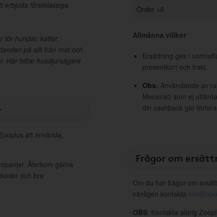
t erbjuda förstklassiga
Order >6
Allmänna villkor
:
 för hundar, katter,
danden på allt från mat och
Ersättning ges i normalf
jur. Här hittar husdjursägare
presentkort och frakt.
Obs:
Användande av raba
Mecenat) som ej utfärdat
r
din cashback går förlora
 Zooplus att använda,
Frågor om ersätt
kampanjer. Återkom gärna
ttkoder och bra
Om du har frågor om ersätt
vänligen kontakta
info@spo
OBS
: Kontakta aldrig Zoop