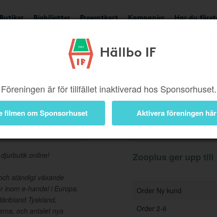
Butiker
Biobiljetter
Presentkort
Kampanjer
Har du före
Hällbo IF
Ger upp till 1,5%
Besök 
Föreningen är för tillfället inaktiverad hos Sponsorhuset.
e filmen om Sponsorhuset
Aktivera föreningen här
Information
jurbutik online!
Zooplus ger upp till 
och ständigt växande
ör inom e-handel i Europa.
Order Ny kund
däribland Tyskland,
Order 2-6
erna, och antalet nya