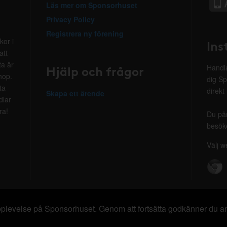
Läs mer om Sponsorhuset
Privacy Policy
Registrera ny förening
kor i
Ins
att
ta är
Hjälp och frågor
Handla
hop.
dig Sp
ta
direkt
Skapa ett ärende
dlar
ra!
Du på
besöke
Välj w
 upplevelse på Sponsorhuset. Genom att fortsätta godkänner du