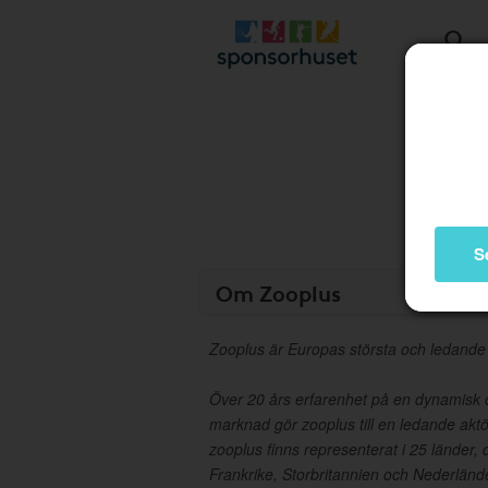
S
Om Zooplus
Zooplus är Europas största och ledande d
Över 20 års erfarenhet på en dynamisk 
marknad gör zooplus till en ledande akt
zooplus finns representerat i 25 länder, 
Frankrike, Storbritannien och Nederländ