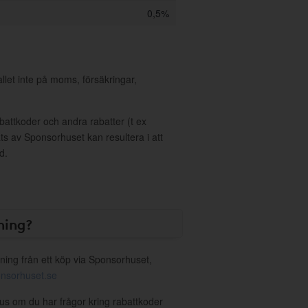
0,5%
allet inte på moms, försäkringar,
ttkoder och andra rabatter (t ex
s av Sponsorhuset kan resultera i att
d.
ning?
ning från ett köp via Sponsorhuset,
nsorhuset.se
lus om du har frågor kring rabattkoder