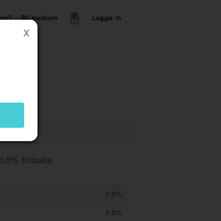
tag?
Bli medlem
Logga in
butik
1,5% tillbaka
1,5%
1,5%