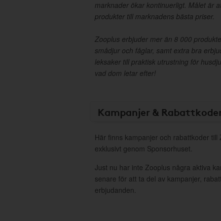
marknader ökar kontinuerligt. Målet är at
produkter till marknadens bästa priser.
Zooplus erbjuder mer än 8 000 produkter
smådjur och fåglar, samt extra bra erbju
leksaker till praktisk utrustning för husd
vad dom letar efter!
Kampanjer & Rabattkode
Här finns kampanjer och rabattkoder till
exklusivt genom Sponsorhuset.
Just nu har inte Zooplus några aktiva 
senare för att ta del av kampanjer, raba
erbjudanden.