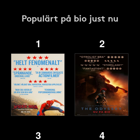
Populärt på bio just nu
1
2
3
4