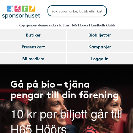
Köp genom denna sida stöttar H65 Höörs Handbollsklubb
Butiker
Biobiljetter
Presentkort
Kampanjer
Bli medlem
Logga in
Gå på bio – tjäna
pengar till din förening
10 kr per biljett går till
H65 Höörs