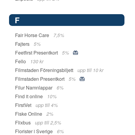
F
Fair Horse Care
7,5%
Fajters
5%
Feetfirst Presentkort
5%
Fello
130 kr
Filmstaden Föreningsbiljett
upp till 10 kr
Filmstaden Presentkort
5%
Filur Namnlappar
6%
Find it online
10%
FirstVet
upp till 4%
Fiske Online
2%
Flixbus
upp till 2,5%
Florister i Sverige
6%