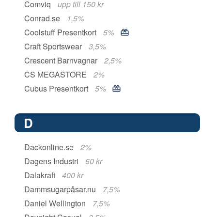
Comviq
upp till 150 kr
Conrad.se
1,5%
Coolstuff Presentkort
5%
Craft Sportswear
3,5%
Crescent Barnvagnar
2,5%
CS MEGASTORE
2%
Cubus Presentkort
5%
D
Dackonline.se
2%
Dagens Industri
60 kr
Dalakraft
400 kr
Dammsugarpåsar.nu
7,5%
Daniel Wellington
7,5%