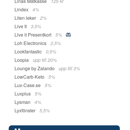
Linas Matkasse
125 kr
Lindex
4%
Liten leker
2%
Live It
3,5%
Live it Presentkort
5%
Loh Electronics
2,5%
Lookfantastic
0,5%
Loopia
upp till 20%
Lounge by Zalando
upp till 3%
LowCarb-Keto
5%
Lux-Case.se
5%
Luxplus
5%
Lysman
4%
Lyxfönster
5,5%