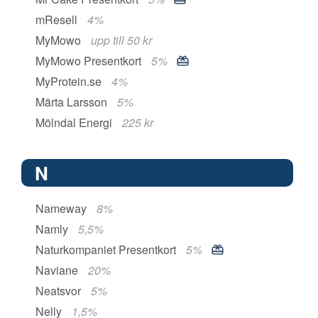
mResell
4%
MyMowo
upp till 50 kr
MyMowo Presentkort
5%
MyProtein.se
4%
Märta Larsson
5%
Mölndal Energi
225 kr
N
Nameway
8%
Namly
5,5%
Naturkompaniet Presentkort
5%
Naviane
20%
Neatsvor
5%
Nelly
1,5%