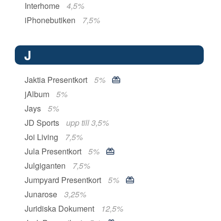
Interhome
4,5%
iPhonebutiken
7,5%
J
Jaktia Presentkort
5%
jAlbum
5%
Jays
5%
JD Sports
upp till 3,5%
Joi Living
7,5%
Jula Presentkort
5%
Julgiganten
7,5%
Jumpyard Presentkort
5%
Junarose
3,25%
Juridiska Dokument
12,5%