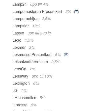
Lamp24
upp till 4%
Lampemesteren Presentkort
5%
Lamporochljus
2,5%
Lampster
10%
Lassie
upp till 200 kr
Lego
1,5%
Lekmer
3%
Lekmer.se Presentkort
5%
Leksaksaffären.com
2,5%
LensOn
2%
Lensway
upp till 10%
Lexington
6%
LG
1%
LH cosmetics
5%
Libresse
5%