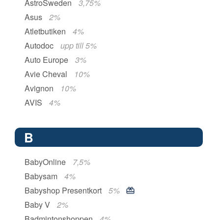
AstroSweden
3,75%
Asus
2%
Atletbutiken
4%
Autodoc
upp till 5%
Auto Europe
3%
Avie Cheval
10%
Avignon
10%
AVIS
4%
B
BabyOnline
7,5%
Babysam
4%
Babyshop Presentkort
5%
Baby V
2%
Badmintonshoppen
4%