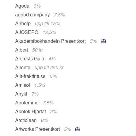
Agoda
3%
agood company
7,5%
Airhelp
upp till 15%
AJOSEPO
12,5%
Akademibokhandeln Presentkort
5%
Albert
50 kr
Albrekts Guld
4%
Allente
upp till 250 kr
Allt-fraktfritt.se
5%
Amisol
1,5%
Anyki
7%
Apofemme
7,5%
Apotek Hjärtat
2%
Arcticlean
6%
Artworks Presentkort
5%