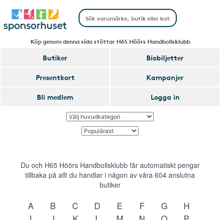
Köp genom denna sida stöttar H65 Höörs Handbollsklubb
Butiker
Biobiljetter
Presentkort
Kampanjer
Bli medlem
Logga in
Du och H65 Höörs Handbollsklubb får automatiskt pengar
tillbaka på allt du handlar i någon av våra
604
anslutna
butiker
A
B
C
D
E
F
G
H
I
J
K
L
M
N
O
P