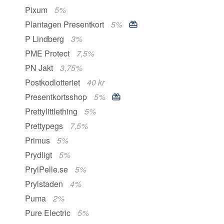
Pixum
5%
Plantagen Presentkort
5%
P Lindberg
3%
PME Protect
7,5%
PN Jakt
3,75%
Postkodlotteriet
40 kr
Presentkortsshop
5%
Prettylittlething
5%
Prettypegs
7,5%
Primus
5%
Prydligt
5%
PrylPelle.se
5%
Prylstaden
4%
Puma
2%
Pure Electric
5%