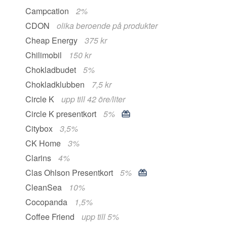
Campcation
2%
CDON
olika beroende på produkter
Cheap Energy
375 kr
Chilimobil
150 kr
Chokladbudet
5%
Chokladklubben
7,5 kr
Circle K
upp till 42 öre/liter
Circle K presentkort
5%
Citybox
3,5%
CK Home
3%
Clarins
4%
Clas Ohlson Presentkort
5%
CleanSea
10%
Cocopanda
1,5%
Coffee Friend
upp till 5%