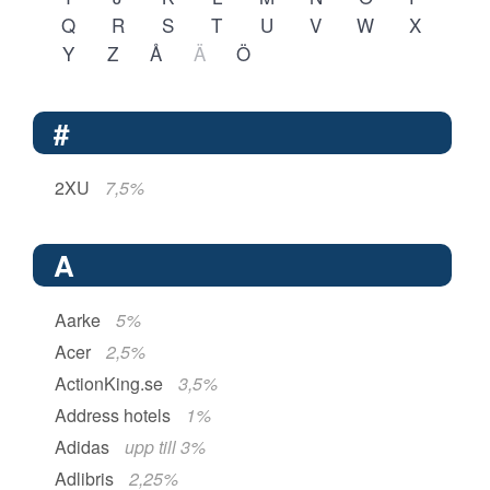
Q
R
S
T
U
V
W
X
Y
Z
Å
Ä
Ö
#
2XU
7,5%
A
Aarke
5%
Acer
2,5%
ActionKing.se
3,5%
Address hotels
1%
Adidas
upp till 3%
Adlibris
2,25%