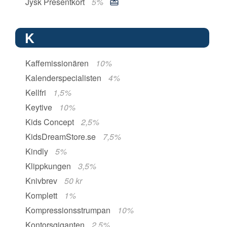
Jysk Presentkort
5%
K
Kaffemissionären
10%
Kalenderspecialisten
4%
Kellfri
1,5%
Keytive
10%
Kids Concept
2,5%
KidsDreamStore.se
7,5%
Kindly
5%
Klippkungen
3,5%
Knivbrev
50 kr
Komplett
1%
Kompressionsstrumpan
10%
Kontorsgiganten
2,5%