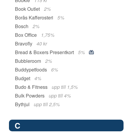
Bookie
115 kr
Book Outlet
2%
Borås Kafferosteri
5%
Bosch
2%
Box Office
1,75%
Bravofly
40 kr
Bread & Boxers Presentkort
5%
Bubbleroom
2%
Buddypetfoods
6%
Budget
4%
Budo & Fitness
upp till 1,5%
Bulk Powders
upp till 4%
Bythjul
upp till 2,5%
C