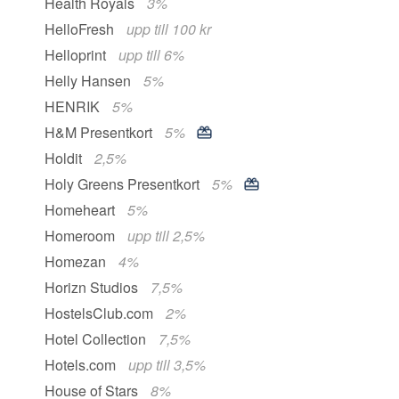
Health Royals
3%
HelloFresh
upp till 100 kr
Helloprint
upp till 6%
Helly Hansen
5%
HENRIK
5%
H&M Presentkort
5%
Holdit
2,5%
Holy Greens Presentkort
5%
Homeheart
5%
Homeroom
upp till 2,5%
Homezan
4%
Horizn Studios
7,5%
HostelsClub.com
2%
Hotel Collection
7,5%
Hotels.com
upp till 3,5%
House of Stars
8%