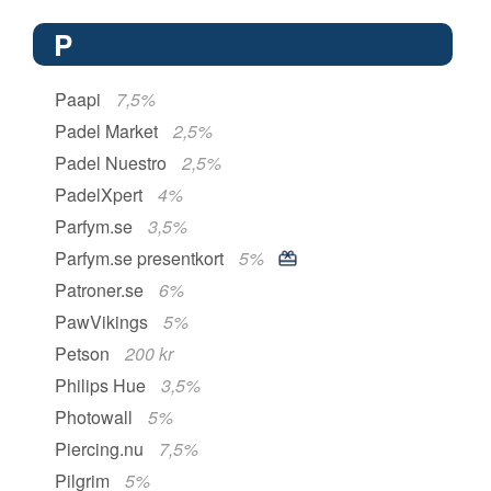
P
Paapi
7,5%
Padel Market
2,5%
Padel Nuestro
2,5%
PadelXpert
4%
Parfym.se
3,5%
Parfym.se presentkort
5%
Patroner.se
6%
PawVikings
5%
Petson
200 kr
Philips Hue
3,5%
Photowall
5%
Piercing.nu
7,5%
Pilgrim
5%