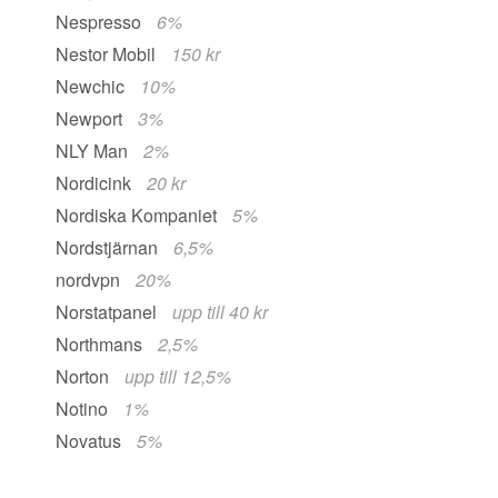
Nespresso
6%
Nestor Mobil
150 kr
Newchic
10%
Newport
3%
NLY Man
2%
Nordicink
20 kr
Nordiska Kompaniet
5%
Nordstjärnan
6,5%
nordvpn
20%
Norstatpanel
upp till 40 kr
Northmans
2,5%
Norton
upp till 12,5%
Notino
1%
Novatus
5%