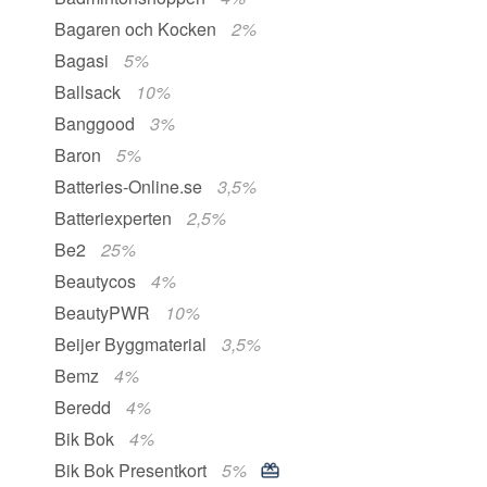
Bagaren och Kocken
2%
Bagasi
5%
Ballsack
10%
Banggood
3%
Baron
5%
Batteries-Online.se
3,5%
Batteriexperten
2,5%
Be2
25%
Beautycos
4%
BeautyPWR
10%
Beijer Byggmaterial
3,5%
Bemz
4%
Beredd
4%
Bik Bok
4%
Bik Bok Presentkort
5%