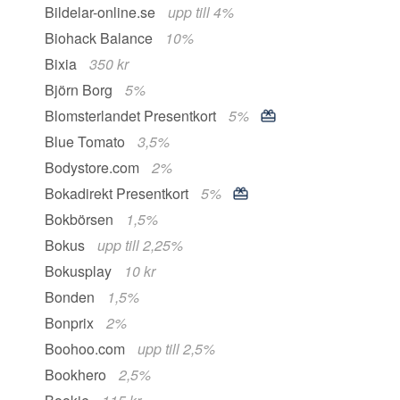
Bildelar-online.se
upp till 4%
Biohack Balance
10%
Bixia
350 kr
Björn Borg
5%
Blomsterlandet Presentkort
5%
Blue Tomato
3,5%
Bodystore.com
2%
Bokadirekt Presentkort
5%
Bokbörsen
1,5%
Bokus
upp till 2,25%
Bokusplay
10 kr
Bonden
1,5%
Bonprix
2%
Boohoo.com
upp till 2,5%
Bookhero
2,5%