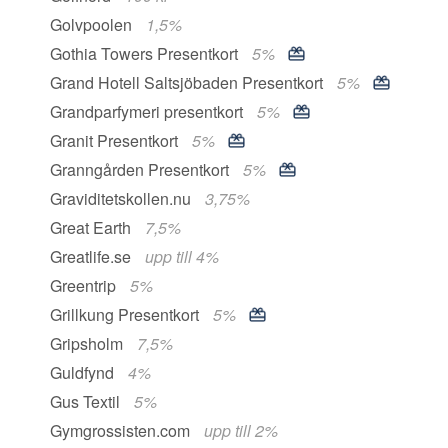
Golvpoolen
1,5%
Gothia Towers Presentkort
5%
Grand Hotell Saltsjöbaden Presentkort
5%
Grandparfymeri presentkort
5%
Granit Presentkort
5%
Granngården Presentkort
5%
Graviditetskollen.nu
3,75%
Great Earth
7,5%
Greatlife.se
upp till 4%
Greentrip
5%
Grillkung Presentkort
5%
Gripsholm
7,5%
Guldfynd
4%
Gus Textil
5%
Gymgrossisten.com
upp till 2%