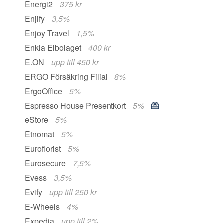
Energi2
375 kr
Enjify
3,5%
Enjoy Travel
1,5%
Enkla Elbolaget
400 kr
E.ON
upp till 450 kr
ERGO Försäkring Filial
8%
ErgoOffice
5%
Espresso House Presentkort
5%
eStore
5%
Etnomat
5%
Euroflorist
5%
Eurosecure
7,5%
Evess
3,5%
Evify
upp till 250 kr
E-Wheels
4%
Expedia
upp till 2%