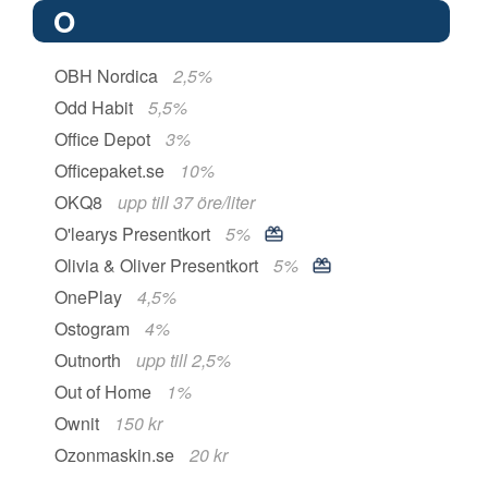
O
OBH Nordica
2,5%
Odd Habit
5,5%
Office Depot
3%
Officepaket.se
10%
OKQ8
upp till 37 öre/liter
O'learys Presentkort
5%
Olivia & Oliver Presentkort
5%
OnePlay
4,5%
Ostogram
4%
Outnorth
upp till 2,5%
Out of Home
1%
Ownit
150 kr
Ozonmaskin.se
20 kr