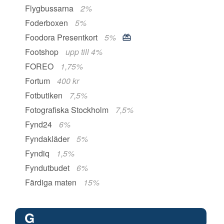
Flygbussarna
2%
Foderboxen
5%
Foodora Presentkort
5%
Footshop
upp till 4%
FOREO
1,75%
Fortum
400 kr
Fotbutiken
7,5%
Fotografiska Stockholm
7,5%
Fynd24
6%
Fyndakläder
5%
Fyndiq
1,5%
Fyndutbudet
6%
Färdiga maten
15%
G