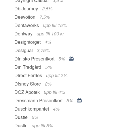
Daynight Casual
3,5%
Db Journey
2,5%
Deevotion
7,5%
Dentaworks
upp till 15%
Dentway
upp till 100 kr
Designtorget
4%
Desigual
3,75%
Din sko Presentkort
5%
Din Trädgård
5%
Direct Ferries
upp till 2%
Disney Store
2%
DOZ Apotek
upp till 4%
Dressmann Presentkort
5%
Duschkompaniet
4%
Dustie
5%
Dustin
upp till 5%