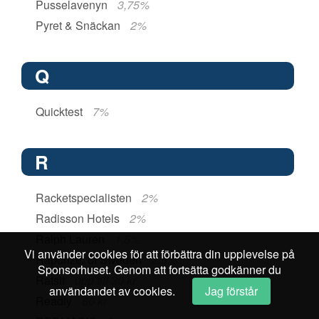
Pusselavenyn
3,75%
Pyret & Snäckan
2%
Q
Quicktest
7%
R
Racketspecialisten
2%
Radisson Hotels
2%
Ralph Lauren
1,5%
Vi använder cookies för att förbättra din upplevelse på
Rapunzel of Sweden
2,5%
Sponsorhuset. Genom att fortsätta godkänner du
Ratsit
upp till 30 kr
användandet av cookies.
Jag förstår
Readly
60 kr