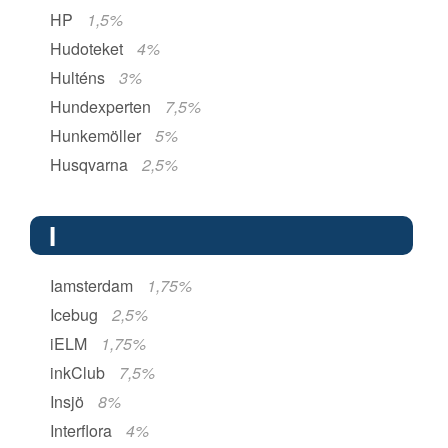
HP
1,5%
Hudoteket
4%
Hulténs
3%
Hundexperten
7,5%
Hunkemöller
5%
Husqvarna
2,5%
I
Iamsterdam
1,75%
Icebug
2,5%
iELM
1,75%
inkClub
7,5%
Insjö
8%
Interflora
4%