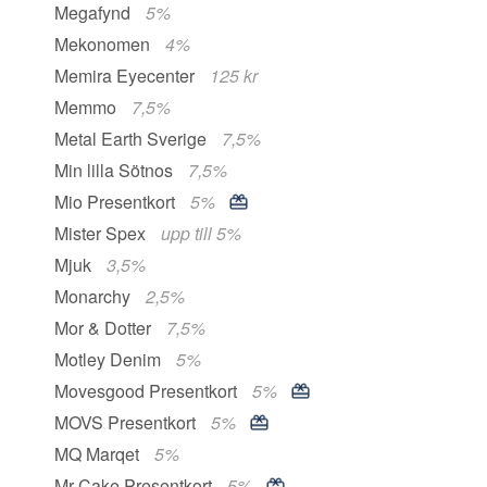
Megafynd
5%
Mekonomen
4%
Memira Eyecenter
125 kr
Memmo
7,5%
Metal Earth Sverige
7,5%
Min lilla Sötnos
7,5%
Mio Presentkort
5%
Mister Spex
upp till 5%
Mjuk
3,5%
Monarchy
2,5%
Mor & Dotter
7,5%
Motley Denim
5%
Movesgood Presentkort
5%
MOVS Presentkort
5%
MQ Marqet
5%
Mr Cake Presentkort
5%