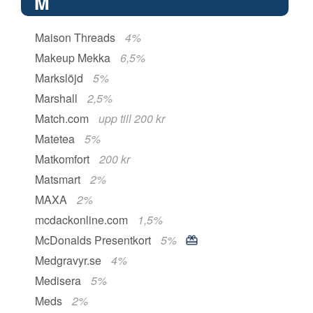
M
Maison Threads
4%
Makeup Mekka
6,5%
Markslöjd
5%
Marshall
2,5%
Match.com
upp till 200 kr
Matetea
5%
Matkomfort
200 kr
Matsmart
2%
MAXA
2%
mcdackonline.com
1,5%
McDonalds Presentkort
5%
Medgravyr.se
4%
Medisera
5%
Meds
2%