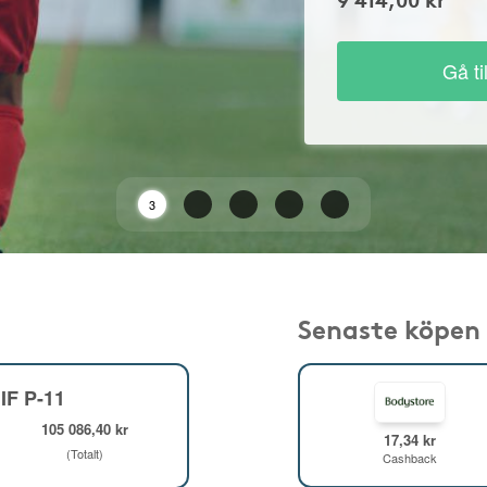
Gå ti
2
Senaste köpen
IF P-11
105 086,40 kr
17,34 kr
(Totalt)
Cashback