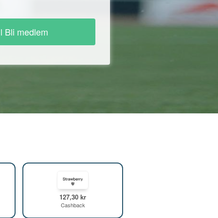
ll Bli medlem
127,30 kr
Cashback