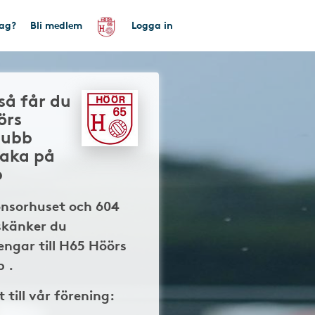
tag?
Bli medlem
Logga in
så får du
örs
lubb
baka på
p
onsorhuset och 604
skänker du
ngar till H65 Höörs
 .
t till vår förening: