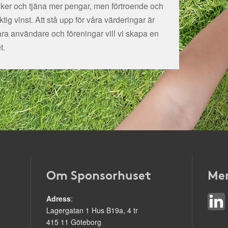
tiker och tjäna mer pengar, men förtroende och
ig vinst. Att stå upp för våra värderingar är
åra användare och föreningar vill vi skapa en
t.
Om Sponsorhuset
Mer
Adress
:
Lagergatan 1 Hus B19a, 4 tr
415 11 Göteborg