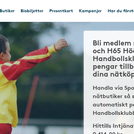
Butiker
Biobiljetter
Presentkort
Kampanjer
Har du före
Bli medlem 
och H65 Hö
Handbollsk
pengar till
dina nätkö
Handla via Sp
nätbutiker så 
automatiskt pe
Handbollsklubb
Hittills Intjäna
9 414,00 kr