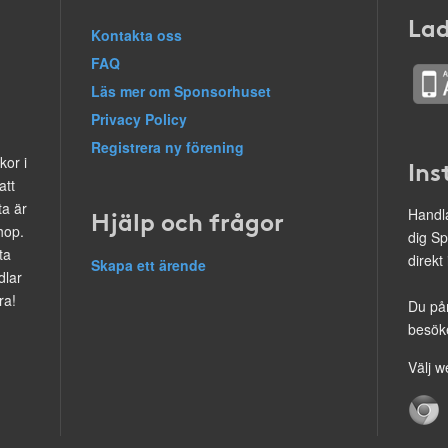
Lad
Kontakta oss
FAQ
Läs mer om Sponsorhuset
Privacy Policy
Registrera ny förening
kor i
Ins
att
ta är
Hjälp och frågor
Handla
hop.
dig Sp
ta
direkt
Skapa ett ärende
dlar
ra!
Du på
besöke
Välj w