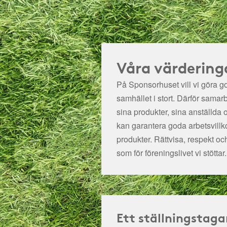
Våra värdering
På Sponsorhuset vill vi göra got
samhället i stort. Därför samar
sina produkter, sina anställda 
kan garantera goda arbetsvillko
produkter. Rättvisa, respekt oc
som för föreningslivet vi stöttar.
Ett ställningstaga