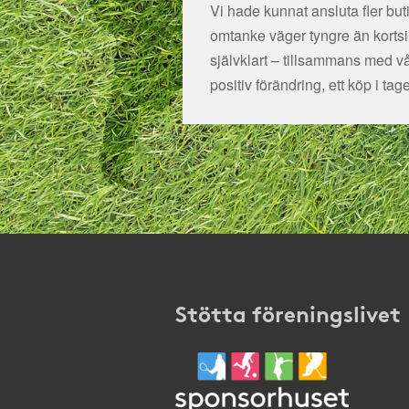
Vi hade kunnat ansluta fler bu
omtanke väger tyngre än kortsikt
självklart – tillsammans med v
positiv förändring, ett köp i tage
Stötta föreningslivet