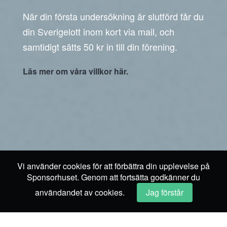
När din första undersökning är slutförd får du
din Sverigelott inom kort via mail, och
samtidigt sätts 50 kr in till din förening.
Läs mer om våra villkor här.
Vi använder cookies för att förbättra din upplevelse på
Sponsorhuset. Genom att fortsätta godkänner du
användandet av cookies.
Jag förstår