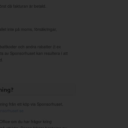
örst då fakturan är betald.
allet inte på moms, försäkringar,
ttkoder och andra rabatter (t ex
s av Sponsorhuset kan resultera i att
d.
ning?
ning från ett köp via Sponsorhuset,
nsorhuset.se
Office om du har frågor kring