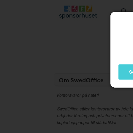
S
Om SwedOffice
Kontorsvaror på nätet!
SwedOffice säljer kontorsvaror av hög kvali
erbjuder företag och privatpersoner ett b
kopieringspapper till städartiklar