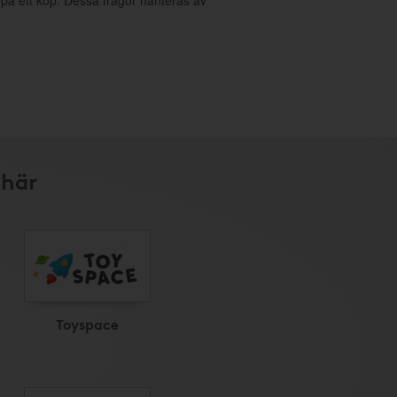
g på ett köp. Dessa frågor hanteras av
 här
Toyspace