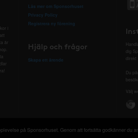
Läs mer om Sponsorhuset
Privacy Policy
Registrera ny förening
kor i
Ins
att
ta är
Hjälp och frågor
Handla
hop.
dig Sp
ta
direkt
Skapa ett ärende
dlar
ra!
Du på
besöke
Välj w
 upplevelse på Sponsorhuset. Genom att fortsätta godkänner du