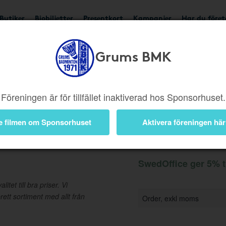
Butiker
Biobiljetter
Presentkort
Kampanjer
Har du före
Grums BMK
Ger 5%
Besök butik
Föreningen är för tillfället inaktiverad hos Sponsorhuset.
e filmen om Sponsorhuset
Aktivera föreningen här
Information
SwedOffice ger 5% t
tet till bra priser. Vi
rett sortiment med allt från
Order, exkl moms