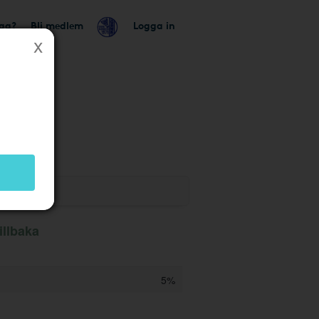
tag?
Bli medlem
Logga in
illbaka
5%