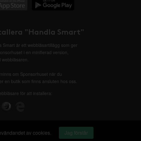
tallera "Handla Smart"
 Smart är ett webbläsartillägg som ger
onsorhuset i en minifierad version,
 i webbläsaren.
minns om Sponsorhuset när du
r en butik som finns ansluten hos oss.
ebbläsare för att installera:
 användandet av cookies.
Jag förstår