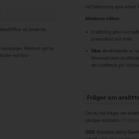
Vid fakturering syns köpet f
r
Allmänna villkor
:
 SwedOffice att använda,
Ersättning ges i normalf
presentkort och frakt.
va kampanjer. Återkom gärna
Obs:
Användande av raba
ttkoder och bra
Mecenat) som ej utfärdat
din cashback går förlora
Frågor om ersätt
Om du har frågor om ersätt
vänligen kontakta
info@spo
OBS
: Kontakta aldrig Swed