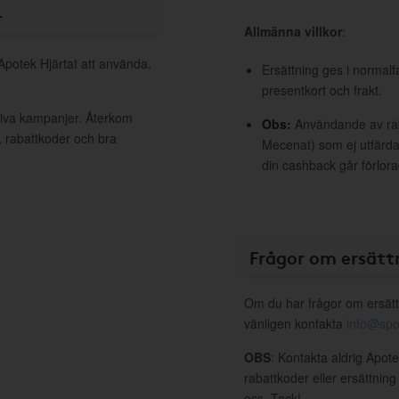
r
Allmänna villkor
:
 Apotek Hjärtat att använda,
Ersättning ges i normalf
presentkort och frakt.
ktiva kampanjer. Återkom
Obs:
Användande av raba
, rabattkoder och bra
Mecenat) som ej utfärdat
din cashback går förlora
Frågor om ersätt
Om du har frågor om ersätt
vänligen kontakta
info@spo
OBS
: Kontakta aldrig Apote
rabattkoder eller ersättnin
oss. Tack!