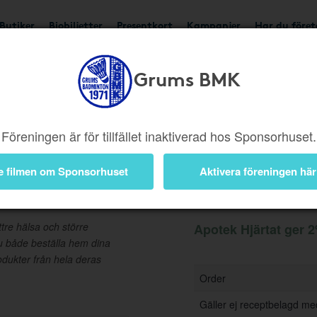
Butiker
Biobiljetter
Presentkort
Kampanjer
Har du före
Grums BMK
Ger 2%
Besök butik
Föreningen är för tillfället inaktiverad hos Sponsorhuset.
e filmen om Sponsorhuset
Aktivera föreningen här
Information
ttre hälsa och större
Apotek Hjärtat ger 2
u både beställa hem dina
dukter från hela deras
Order
Gäller ej receptbelagd me