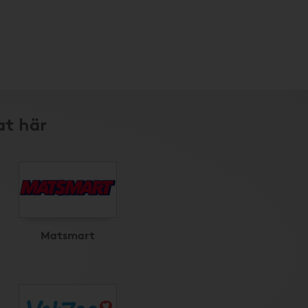
at här
Matsmart