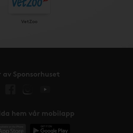
VetZoo
 av Sponsorhuset
da hem vår mobilapp