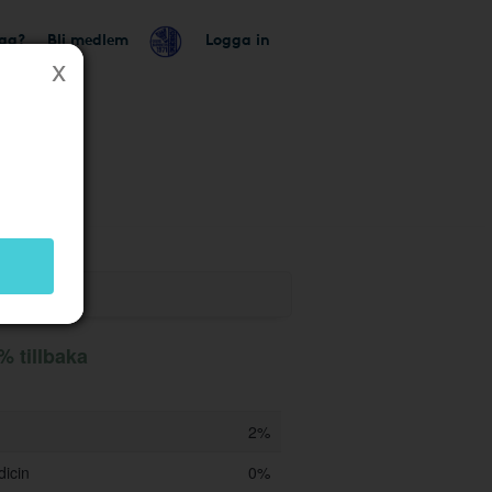
tag?
Bli medlem
Logga in
% tillbaka
2%
dicin
0%