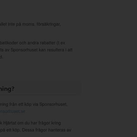
allet inte på moms, försäkringar,
ttkoder och andra rabatter (t ex
s av Sponsorhuset kan resultera i att
d.
ning?
ning från ett köp via Sponsorhuset,
nsorhuset.se
k Hjärtat om du har frågor kring
g på ett köp. Dessa frågor hanteras av