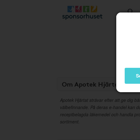
S
Om Apotek Hjärtat
Apotek Hjärtat strävar efter att ge dig bä
välbefinnande. På deras e-handel kan d
receptbelagda läkemedel och handla pro
sortiment.