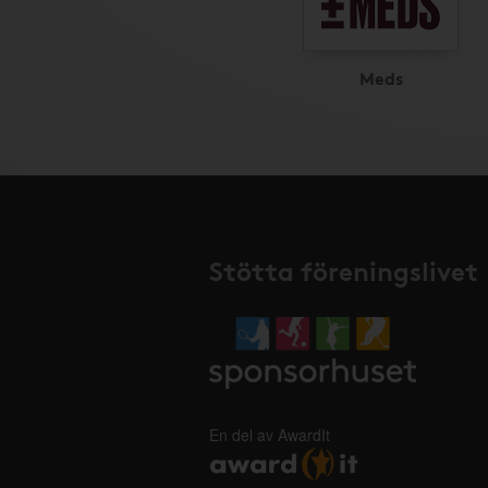
Meds
Stötta föreningslivet
En del av AwardIt