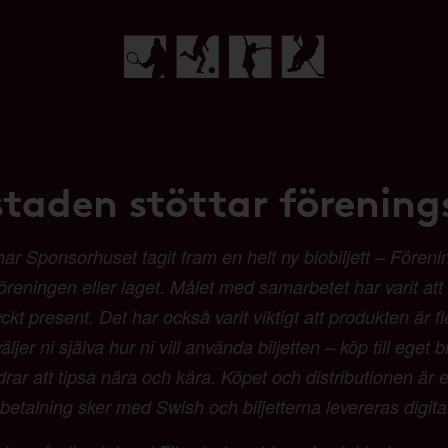
staden stöttar förenings
Sponsorhuset tagit fram en helt ny biobiljett – Förenings
 föreningen eller laget. Målet med samarbetet har varit at
t present. Det har också varit viktigt att produkten är fl
ljer ni själva hur ni vill använda biljetten – köp till eget b
 att tipsa nära och kära. Köpet och distributionen är en
etalning sker med Swish och biljetterna levereras digit