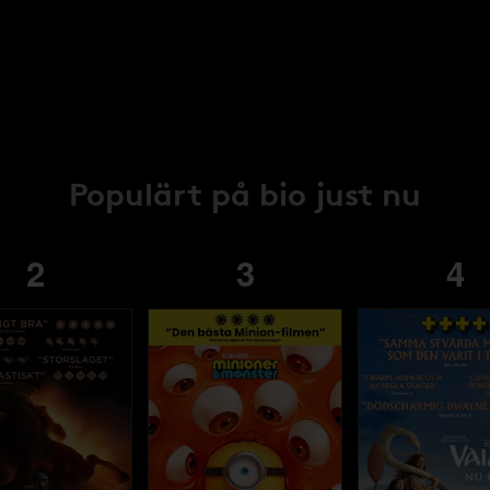
Populärt på bio just nu
2
3
4