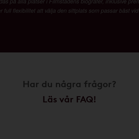
as på alla platser i Filmstadens biografer, inklusive pr
 full flexibilitet att välja den sittplats som passar bäst vi
Har du några frågor?
Läs vår FAQ!