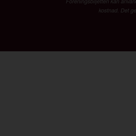
Föreningsbiljetten kan använd
kostnad. Det ger