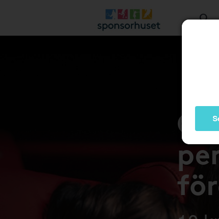
Gå 
S
pen
fö