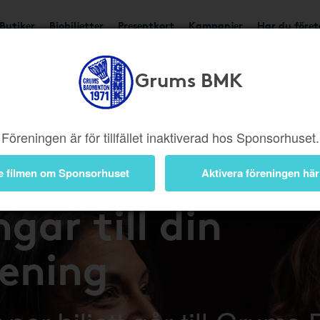
Butiker
Biobiljetter
Presentkort
Kampanjer
Har du före
Grums BMK
Föreningen är för tillfället inaktiverad hos Sponsorhuset.
på bio – tjäna
e filmen om Sponsorhuset
Aktivera föreningen här
gar till din
rening