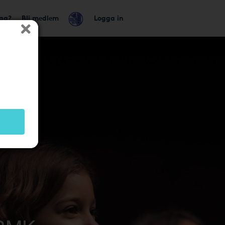
tag?
Bli medlem
Logga in