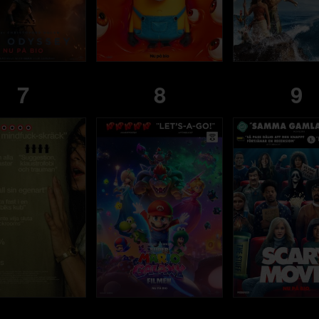
7
8
9