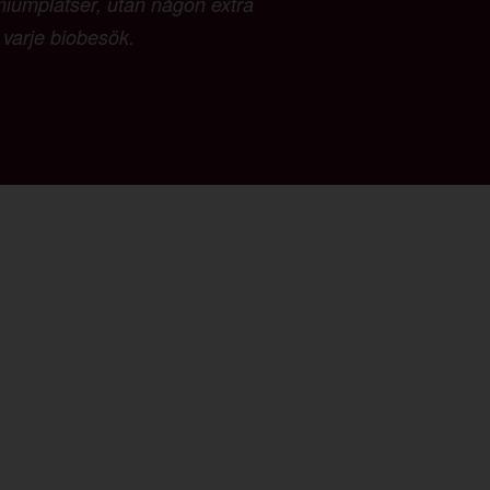
emiumplatser, utan någon extra
d varje biobesök.