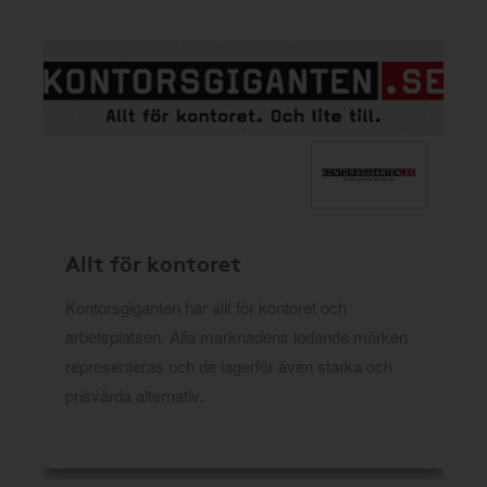
Allt för kontoret
Kontorsgiganten har allt för kontoret och
arbetsplatsen. Alla marknadens ledande märken
representeras och de lagerför även starka och
prisvärda alternativ.