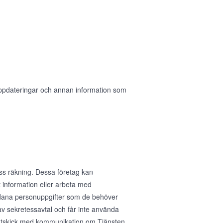
 uppdateringar och annan information som
ess räkning. Dessa företag kan
 information eller arbeta med
sådana personuppgifter som de behöver
av sekretessavtal och får inte använda
ig utskick med kommunikation om Tjänsten