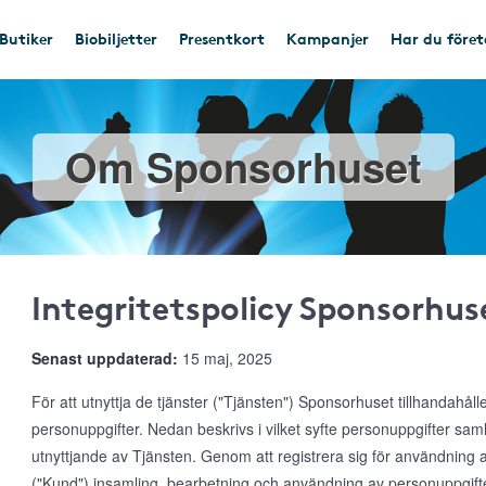
Butiker
Biobiljetter
Presentkort
Kampanjer
Har du före
Om Sponsorhuset
Integritetspolicy Sponsorhus
Senast uppdaterad:
15 maj, 2025
För att utnyttja de tjänster ("Tjänsten") Sponsorhuset tillhandahål
personuppgifter. Nedan beskrivs i vilket syfte personuppgifter s
utnyttjande av Tjänsten. Genom att registrera sig för användnin
("Kund") insamling, bearbetning och användning av personuppgifte