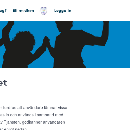
tag?
Bli medlem
Logga in
et
ler fordras att användare lämnar vissa
amlas in och används i samband med
g av Tjänsten, godkänner användaren
r enligt nedan.