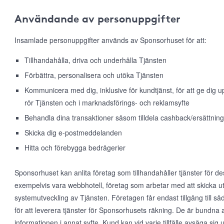
Användande av personuppgifter
Insamlade personuppgifter används av Sponsorhuset för att:
Tillhandahålla, driva och underhålla Tjänsten
Förbättra, personalisera och utöka Tjänsten
Kommunicera med dig, inklusive för kundtjänst, för att ge dig
rör Tjänsten och i marknadsförings- och reklamsyfte
Behandla dina transaktioner såsom tilldela cashback/ersättning
Skicka dig e-postmeddelanden
Hitta och förebygga bedrägerier
Sponsorhuset kan anlita företag som tillhandahåller tjänster för d
exempelvis vara webbhotell, företag som arbetar med att skicka ut
systemutveckling av Tjänsten. Företagen får endast tillgång till 
för att leverera tjänster för Sponsorhusets räkning. De är bundna 
informationen i annat syfte. Kund kan vid varje tillfälle avsäga s