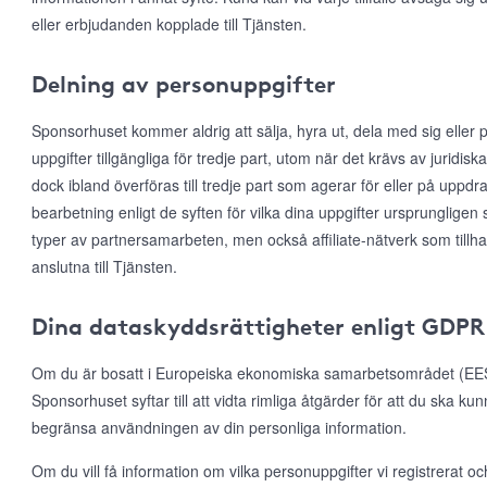
eller erbjudanden kopplade till Tjänsten.
Delning av personuppgifter
Sponsorhuset kommer aldrig att sälja, hyra ut, dela med sig eller p
uppgifter tillgängliga för tredje part, utom när det krävs av juridis
dock ibland överföras till tredje part som agerar för eller på uppd
bearbetning enligt de syften för vilka dina uppgifter ursprungligen 
typer av partnersamarbeten, men också affiliate-nätverk som till
anslutna till Tjänsten.
Dina dataskyddsrättigheter enligt GDPR
Om du är bosatt i Europeiska ekonomiska samarbetsområdet (EES)
Sponsorhuset syftar till att vidta rimliga åtgärder för att du ska ku
begränsa användningen av din personliga information.
Om du vill få information om vilka personuppgifter vi registrerat och