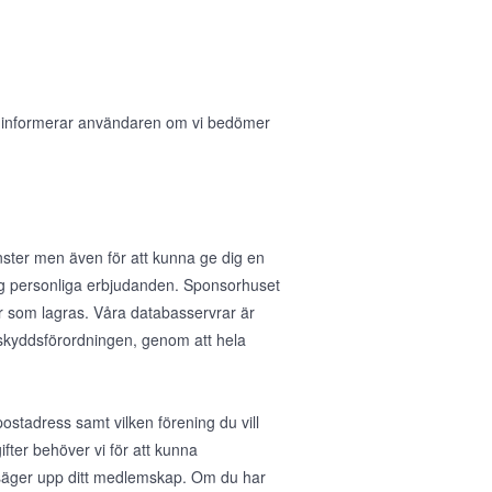
i informerar användaren om vi bedömer
nster men även för att kunna ge dig en
 dig personliga erbjudanden. Sponsorhuset
r som lagras. Våra databasservrar är
taskyddsförordningen, genom att hela
stadress samt vilken förening du vill
fter behöver vi för att kunna
u säger upp ditt medlemskap. Om du har