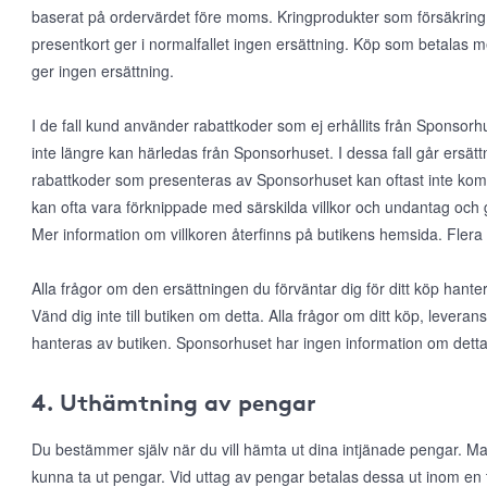
baserat på ordervärdet före moms. Kringprodukter som försäkring, f
presentkort ger i normalfallet ingen ersättning. Köp som betalas 
ger ingen ersättning.
I de fall kund använder rabattkoder som ej erhållits från Sponsorhus
inte längre kan härledas från Sponsorhuset. I dessa fall går ersätt
rabattkoder som presenteras av Sponsorhuset kan oftast inte k
kan ofta vara förknippade med särskilda villkor och undantag och 
Mer information om villkoren återfinns på butikens hemsida. Flera
Alla frågor om den ersättningen du förväntar dig för ditt köp han
Vänd dig inte till butiken om detta. Alla frågor om ditt köp, leveran
hanteras av butiken. Sponsorhuset har ingen information om detta
4. Uthämtning av pengar
Du bestämmer själv när du vill hämta ut dina intjänade pengar. Man
kunna ta ut pengar. Vid uttag av pengar betalas dessa ut inom en