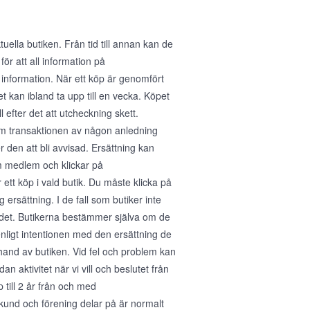
ella butiken. Från tid till annan kan de
för att all information på
 information. När ett köp är genomfört
 kan ibland ta upp till en vecka. Köpet
 efter det att utcheckning skett.
 Om transaktionen av någon anledning
den att bli avvisad. Ersättning kan
m medlem och klickar på
tt köp i vald butik. Du måste klicka på
 ersättning. I de fall som butiker inte
ra det. Butikerna bestämmer själva om de
enligt intentionen med den ersättning de
erhand av butiken. Vid fel och problem kan
n aktivitet när vi vill och beslutet från
p till 2 år från och med
kund och förening delar på är normalt