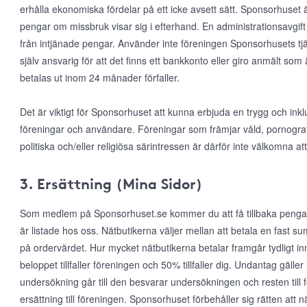
erhålla ekonomiska fördelar på ett icke avsett sätt. Sponsorhuset ä
pengar om missbruk visar sig i efterhand. En administrationsavgift 
från intjänade pengar. Använder inte föreningen Sponsorhusets tjä
själv ansvarig för att det finns ett bankkonto eller giro anmält som
betalas ut inom 24 månader förfaller.
Det är viktigt för Sponsorhuset att kunna erbjuda en trygg och inkl
föreningar och användare. Föreningar som främjar våld, pornografi, r
politiska och/eller religiösa särintressen är därför inte välkomna
3. Ersättning (Mina Sidor)
Som medlem på Sponsorhuset.se kommer du att få tillbaka pengar
är listade hos oss. Nätbutikerna väljer mellan att betala en fast s
på ordervärdet. Hur mycket nätbutikerna betalar framgår tydligt in
beloppet tillfaller föreningen och 50% tillfaller dig. Undantag gälle
undersökning går till den besvarar undersökningen och resten till 
ersättning till föreningen. Sponsorhuset förbehåller sig rätten att när