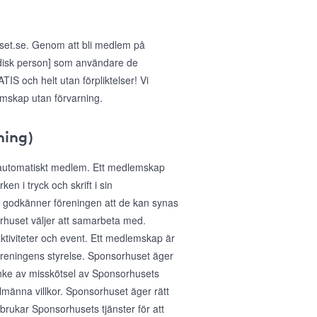
uset.se. Genom att bli medlem på
idisk person] som användare de
IS och helt utan förpliktelser! Vi
emskap utan förvarning.
ning)
 automatiskt medlem. Ett medlemskap
n i tryck och skrift i sin
 godkänner föreningen att de kan synas
huset väljer att samarbeta med.
aktiviteter och event. Ett medlemskap är
föreningens styrelse. Sponsorhuset äger
anke av misskötsel av Sponsorhusets
lmänna villkor. Sponsorhuset äger rätt
sbrukar Sponsorhusets tjänster för att