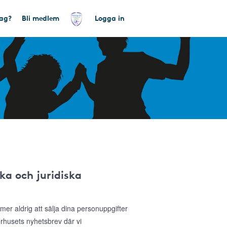
tag?
Bli medlem
Logga in
ka och juridiska
r aldrig att sälja dina personuppgifter
sorhusets nyhetsbrev där vi