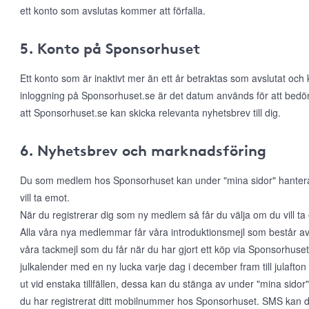
ett konto som avslutas kommer att förfalla.
5. Konto på Sponsorhuset
Ett konto som är inaktivt mer än ett år betraktas som avslutat och
inloggning på Sponsorhuset.se är det datum används för att bed
att Sponsorhuset.se kan skicka relevanta nyhetsbrev till dig.
6. Nyhetsbrev och marknadsföring
Du som medlem hos Sponsorhuset kan under "mina sidor" hantera di
vill ta emot.
När du registrerar dig som ny medlem så får du välja om du vill t
Alla våra nya medlemmar får våra introduktionsmejl som består a
våra tackmejl som du får när du har gjort ett köp via Sponsorhuset. 
julkalender med en ny lucka varje dag i december fram till julafton
ut vid enstaka tillfällen, dessa kan du stänga av under "mina sido
du har registrerat ditt mobilnummer hos Sponsorhuset. SMS kan du