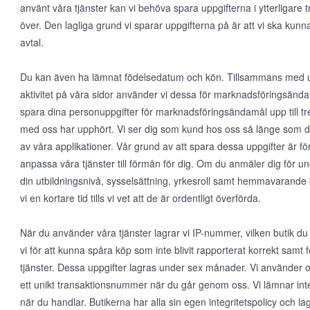
använt våra tjänster kan vi behöva spara uppgifterna i ytterligare tr
över. Den lagliga grund vi sparar uppgifterna på är att vi ska kunn
avtal.
Du kan även ha lämnat födelsedatum och kön. Tillsammans med upp
aktivitet på våra sidor använder vi dessa för marknadsföringsända
spara dina personuppgifter för marknadsföringsändamål upp till tre 
med oss har upphört. Vi ser dig som kund hos oss så länge som d
av våra applikationer. Vår grund av att spara dessa uppgifter är för
anpassa våra tjänster till förmån för dig. Om du anmäler dig för un
din utbildningsnivå, sysselsättning, yrkesroll samt hemmavarande 
vi en kortare tid tills vi vet att de är ordentligt överförda.
När du använder våra tjänster lagrar vi IP-nummer, vilken butik du
vi för att kunna spåra köp som inte blivit rapporterat korrekt samt 
tjänster. Dessa uppgifter lagras under sex månader. Vi använder
ett unikt transaktionsnummer när du går genom oss. Vi lämnar inte 
när du handlar. Butikerna har alla sin egen integritetspolicy och lagr