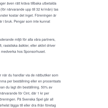
ger även rätt kräva tillbaka utbetalda
(för närvarande upp till 32 kr/mån) tas
nster kostar det inget. Föreningen är
 är i bruk. Pengar som inte kunnat
uderande miljö för alla våra partners,
asistiska åsikter, eller aktivt driver
 att medverka hos Sponsorhuset.
 när du handlar via de nätbutiker som
umma per beställning eller en procentsats
nan du lagt din beställning. 50% av
r närvarande för Cint, där 1 kr per
föreningen. På Svenska Spel går all
helst lägga till eller dra ifrån företag