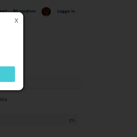
tag?
Bli medlem
Logga in
aka
2%