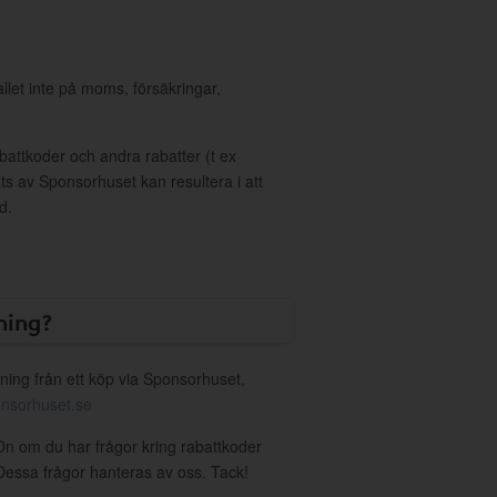
allet inte på moms, försäkringar,
ttkoder och andra rabatter (t ex
s av Sponsorhuset kan resultera i att
d.
ning?
ning från ett köp via Sponsorhuset,
nsorhuset.se
On om du har frågor kring rabattkoder
. Dessa frågor hanteras av oss. Tack!