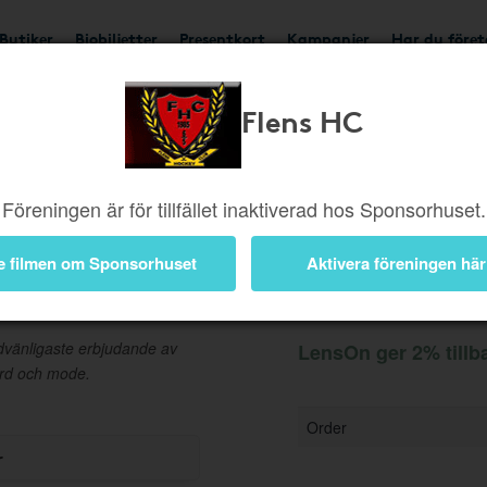
Butiker
Biobiljetter
Presentkort
Kampanjer
Har du före
Flens HC
Ger 2%
Besök butik
Föreningen är för tillfället inaktiverad hos Sponsorhuset.
e filmen om Sponsorhuset
Aktivera föreningen här
Information
dvänligaste erbjudande av
LensOn ger 2% tillb
ård och mode.
Order
r