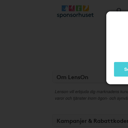
S
Om LensOn
Lenson vill erbjuda dig marknadens kun
varor och tjänster inom ögon- och synv
Kampanjer & Rabattkode