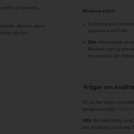
l LensOn att använda,
Allmänna villkor
:
Ersättning ges i normalf
ampanjer. Återkom gärna
presentkort och frakt.
ttkoder och bra
Obs:
Användande av raba
Mecenat) som ej utfärdat
din cashback går förlora
Frågor om ersätt
Om du har frågor om ersätt
vänligen kontakta
info@spo
OBS
: Kontakta aldrig Lens
eller ersättning på ett köp