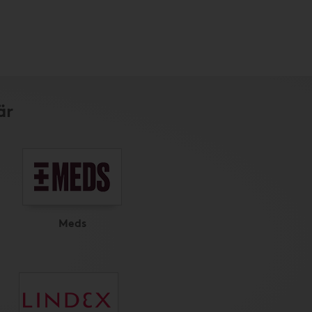
är
Meds