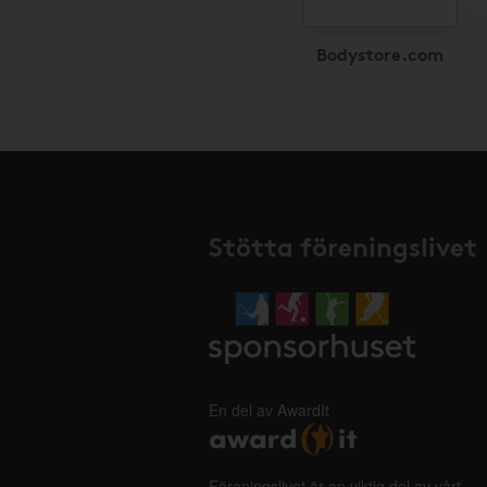
Bodystore.com
Stötta föreningslivet
En del av AwardIt
Föreningslivet är en viktig del av vårt