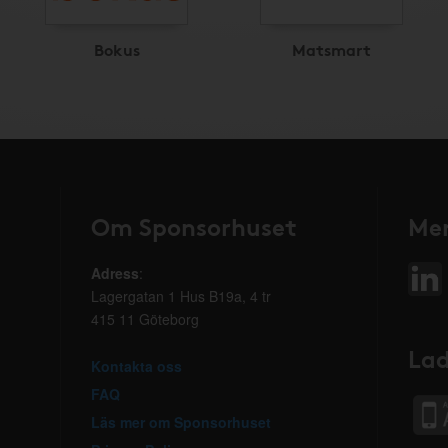
Bokus
Matsmart
Om Sponsorhuset
Mer
Adress
:
Lagergatan 1 Hus B19a, 4 tr
415 11 Göteborg
Lad
Kontakta oss
FAQ
Läs mer om Sponsorhuset